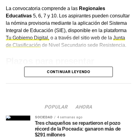
La convocatoria comprende a las
Regionales
Educativas
5, 6, 7 y 10. Los aspirantes pueden consultar
la nómina provisoria mediante la aplicación del Sistema
Integral de Educación (SIE), disponible en la plataforma
Tu Gobierno Digital,
o a través del sitio web de la
Junta
de Clasificación
de Nivel Secundario sede Resistencia.
Plazos para presentar
reclamos
CONTINUAR LEYENDO
El
período de tacha
está vigente desde el 3 hasta el 14
de agosto, plazo durante el cual los interesados podrán
presentar los reclamos correspondientes a la lista
POPULAR
AHORA
provisoria. Las presentaciones deberán realizarse
exclusivamente durante ese período, mediante el correo
SOCIEDAD
4 semanas ago
electrónico tachasecundariaresistencia@gmail.com.
Tres chaqueños se repartieron el pozo
récord de la Poceada: ganaron más de
$291 millones
Desde la Junta de Clasificación de Nivel Secundario se