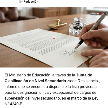
By
Redacción
entidad con la preservación y difusión del patrimonio
cultural chaqueño.
Fischer sostuvo que, en esta «enciclopedia mágica» que
retoma el banco, cada pieza ocupa un lugar único en la
historia del Norte Grande, y que en esa acción radica su
verdadero valor.
Última oportunidad para
visitar la muestra
Desde
NBCH
invitaron tanto a quienes aún no visitaron la
El Ministerio de Educación, a través de la
Junta de
exposición como a quienes deseen volver a disfrutarla, a
Clasificación de Nivel Secundario
-sede Resistencia-,
participar de la jornada de cierre y compartir un encuentro
informó que se encuentra disponible la lista provisoria
junto a los protagonistas de las obras que forman parte de
para la designación única y excepcional de cargos de
esta colección.
supervisión del nivel secundario, en el marco de la Ley
N° 4240-E.