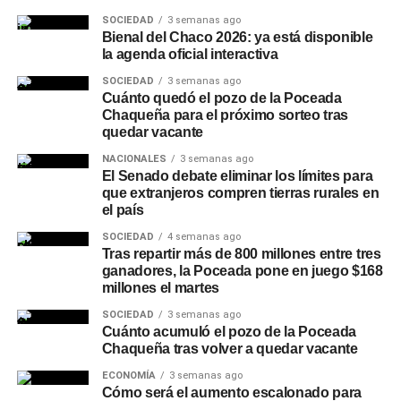
solicitó a los aspirantes verificar la información publicada
SOCIEDAD
3 semanas ago
Bienal del Chaco 2026: ya está disponible
y respetar los plazos establecidos para la realización de
la agenda oficial interactiva
consultas o reclamos, dado que las presentaciones fuera
SOCIEDAD
3 semanas ago
de término no serán consideradas.
Cuánto quedó el pozo de la Poceada
Chaqueña para el próximo sorteo tras
quedar vacante
NACIONALES
3 semanas ago
El Senado debate eliminar los límites para
que extranjeros compren tierras rurales en
el país
SOCIEDAD
4 semanas ago
Tras repartir más de 800 millones entre tres
ganadores, la Poceada pone en juego $168
millones el martes
SOCIEDAD
3 semanas ago
Cuánto acumuló el pozo de la Poceada
Chaqueña tras volver a quedar vacante
ECONOMÍA
3 semanas ago
Cómo será el aumento escalonado para