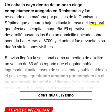
Un caballo cayó dentro de un pozo ciego
completamente anegado en Resistencia
y fue
rescatado esta mañana por policías de la Comisaría
Séptima que actuaron bajo la lluvia intensa del
temporal
que afecta a la capital chaqueña. El operativo se
desarrolló pasadas las 6 en un domicilio ubicado sobre
avenida Las Heras al 3700, y el animal fue devuelto a su
dueño sin lesiones visibles.
El aviso llegó a la seccional como un pedido de auxilio:
un vecino de 33 años reportó que el equino había
ingresado al patio trasero de su vivienda y había caído en
el pozo ciego,
quedando atrapado por completo en el
agua acumulada por el mal tiempo
. Los efectivos se
trasladaron de inmediato al lugar y constataron que la
situación era crítica.
CONTINUAR LEYENDO
Trabajo bajo el temporal
TE PUEDE INTERESAR