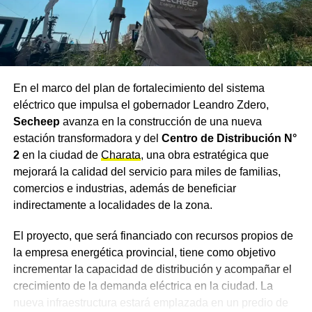
NOTICIAS
El temporal dañó un puesto de seguridad privada
en el barrio La Brava de Colonia Popular: la
Policía del Chaco aclaró que no fue una
dependencia policial
En el marco del plan de fortalecimiento del sistema
eléctrico que impulsa el gobernador Leandro Zdero,
Secheep
avanza en la construcción de una nueva
estación transformadora y del
Centro de Distribución N°
2
en la ciudad de
Charata
, una obra estratégica que
mejorará la calidad del servicio para miles de familias,
comercios e industrias, además de beneficiar
indirectamente a localidades de la zona.
El proyecto, que será financiado con recursos propios de
la empresa energética provincial, tiene como objetivo
incrementar la capacidad de distribución y acompañar el
crecimiento de la demanda eléctrica en la ciudad. La
nueva infraestructura estará emplazada en un predio de