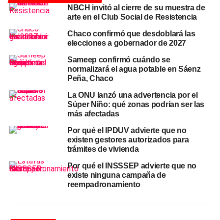
NBCH invitó al cierre de su muestra de
La condición
climática
sumó dificultad al operativo. Los
arte en el Club Social de Resistencia
uniformados actuaron bajo la lluvia persistente, en un
Chaco confirmó que desdoblará las
predio con el terreno anegado, y debieron combinar el
elecciones a gobernador de 2027
trabajo físico con la urgencia que imponía el estado del
animal.
La situación del caballo era descripta como
Sameep confirmó cuándo se
normalizará el agua potable en Sáenz
alarmante al momento de la llegada
policial
, según
Peña, Chaco
consignó la propia fuerza.
La ONU lanzó una advertencia por el
Tras un trabajo intenso y sostenido, el equino fue extraído
Súper Niño: qué zonas podrían ser las
más afectadas
del pozo ciego y puesto a salvo. El rescate equino
culminó sin que el animal presentara lesiones aparentes,
Por qué el IPDUV advierte que no
y fue entregado de inmediato a su legítimo propietario.
existen gestores autorizados para
trámites de vivienda
Un hecho frecuente en época de
Por qué el INSSSEP advierte que no
existe ninguna campaña de
lluvias
reempadronamiento
Los pozos ciegos sin tapa o con cubiertas deterioradas
representan un riesgo constante durante las
tormentas
en