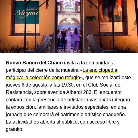
En paralelo, se construirá una línea subterránea de media
tensión de 13,2 KV con cuatro salidas destinadas a
abastecer nuevos distribuidores y subestaciones,
fortaleciendo el suministro en distintos sectores de la
ciudad. En esta primera etapa, los trabajos están
centrados en el tendido de la línea aérea de media
tensión de 33 KV, mientras que posteriormente se
avanzará con la construcción de la estación
transformadora.
Nuevo Banco del Chaco
invita a la comunidad a
participar del cierre de la muestra «
La enciclopedia
Beneficios para vecinos e
mágica: la colección como refugio
«, que se realizará este
jueves 6 de agosto, a las 19:30, en el Club Social de
industrias de Charata
Resistencia, sobre avenida Alberdi 283. El encuentro
contará con la presencia de artistas cuyas obras integran
La nueva infraestructura permitirá optimizar el
servicio
la exposición, familiares e invitados especiales, en una
eléctrico
en forma directa en la zona céntrica
jornada que celebrará el patrimonio artístico chaqueño.
comprendida entre las calles Pringles y Liniers y entre
La actividad es abierta al público, con acceso libre y
Caseros y Belgrano, además de mejorar el
gratuito.
abastecimiento en los barrios San Antonio, Cambalache,