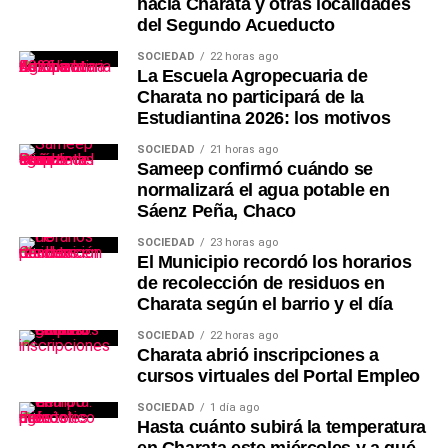
hacia Charata y otras localidades
del Segundo Acueducto
SOCIEDAD
22 horas ago
La Escuela Agropecuaria de
Charata no participará de la
Estudiantina 2026: los motivos
SOCIEDAD
21 horas ago
Sameep confirmó cuándo se
normalizará el agua potable en
Sáenz Peña, Chaco
SOCIEDAD
23 horas ago
El Municipio recordó los horarios
de recolección de residuos en
Charata según el barrio y el día
SOCIEDAD
22 horas ago
Charata abrió inscripciones a
cursos virtuales del Portal Empleo
SOCIEDAD
1 día ago
Hasta cuánto subirá la temperatura
en Charata este miércoles y a qué