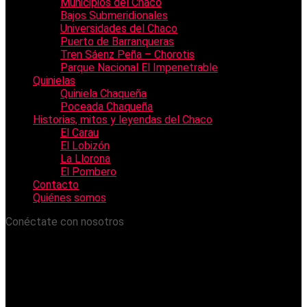
Municipios del Chaco
Bajos Submeridionales
Universidades del Chaco
Puerto de Barranqueras
Tren Sáenz Peña – Chorotis
Parque Nacional El Impenetrable
Quinielas
Quiniela Chaqueña
Poceada Chaqueña
Historias, mitos y leyendas del Chaco
El Carau
El Lobizón
La Llorona
El Pombero
Contacto
Quiénes somos
Conéctate con nosotros