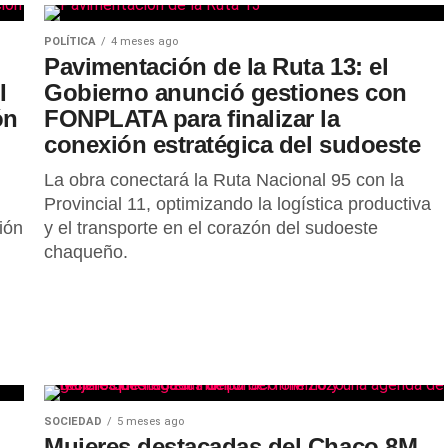
POLÍTICA
4 meses ago
n
Pavimentación de la Ruta 13: el
I
Gobierno anunció gestiones con
ón
FONPLATA para finalizar la
conexión estratégica del sudoeste
La obra conectará la Ruta Nacional 95 con la
Provincial 11, optimizando la logística productiva
ión
y el transporte en el corazón del sudoeste
chaqueño.
SOCIEDAD
5 meses ago
Mujeres destacadas del Chaco 8M