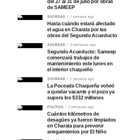
del 27 al 31 de julio por obras
de SAMEEP
SOCIEDAD
1 semana ago
Hasta cuándo estará afectado
el agua en Charata por las
obras del Segundo Acueducto
SOCIEDAD
2 semanas ago
Segundo Acueducto: Sameep
comenzará trabajos de
mantenimiento este lunes en
el interior chaqueño
SOCIEDAD
1 semana ago
La Poceada Chaqueña volvió
a quedar vacante y el pozo ya
supera los $332 millones
POLÍTICA
2 semanas ago
Cuántos kilómetros de
desagües ya fueron limpiados
en Charata para prevenir
anegamientos por El Niño