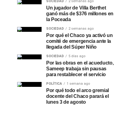
SOCIEDAD
2 semanas ago
Un jugador de Villa Berthet
ganó más de $376 millones en
la Poceada
SOCIEDAD
2 semanas ago
Por qué el Chaco ya activó un
comité de emergencia ante la
llegada del Súper Niño
SOCIEDAD
5 días ago
Por las obras en el acueducto,
Sameep trabaja sin pausas
para restablecer el servicio
POLÍTICA
1 semana ago
Por qué todo el arco gremial
docente del Chaco parará el
lunes 3 de agosto