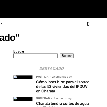
ES
gado"
Buscar
Buscar
DESTACADO
POLÍTICA
2 semanas ago
Cómo inscribirte para el sorteo
de las 53 viviendas del IPDUV
en Charata
SOCIEDAD
2 semanas ago
Charata tendrá cortes de agua