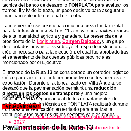
técnica del banco de desarrollo
FONPLATA
para evaluar los
tramos III y IV de la traza, un paso decisivo para asegurar el
financiamiento internacional de la obra.
La intervención se posiciona como una pieza fundamental
para la infraestructura vial del Chaco, ya que atraviesa zonas
de alta intensidad agrícola y ganadera. La presencia de la
presidente de la
Legislatura
,
Carmen Delgado
, y un grupo
de diputados provinciales subrayó el respaldo institucional al
crédito necesario para la ejecución, el cual fue aprobado tras
el saneamiento de las cuentas públicas provinciales
mencionado por el Ejecutivo.
El trazado de la Ruta 13 es considerado un corredor logístico
crítico para vincular el interior productivo con los puertos de
exportación. Durante el acto realizado en Villa Ángela, se
destacó que la pavimentación permitirá una
reducción
directa en los costos de transporte
y una mejora
Continuar Leyendo
sustancial en la seguridad vial de los departamentos del
sudoeste. La misión técnica de FONPLATA realizará durante
Te puede interesar
48 horas una verificación en territorio para analizar la
viabilidad y los avances de los sectores ya ejecutados.
Pavimentación de la Ruta 13