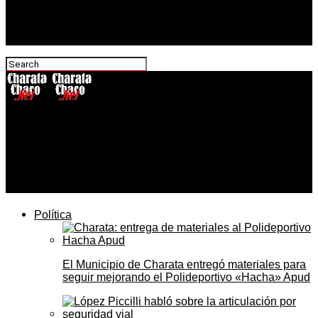
CharataChaco.Net
Pavimentación de la Ruta 13: el Gobierno anunció
gestiones con FONPLATA para finalizar la conexión
estratégica del sudoeste
Política
El Municipio de Charata entregó materiales para
seguir mejorando el Polideportivo «Hacha» Apud