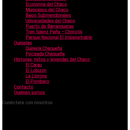
Economía del Chaco
Municipios del Chaco
Bajos Submeridionales
Universidades del Chaco
Puerto de Barranqueras
Tren Sáenz Peña – Chorotis
Parque Nacional El Impenetrable
Quinielas
Quiniela Chaqueña
Poceada Chaqueña
Historias, mitos y leyendas del Chaco
El Carau
El Lobizón
La Llorona
El Pombero
Contacto
Quiénes somos
Conéctate con nosotros