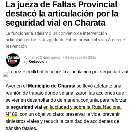
cara a los desafíos electorales
La jueza de Faltas Provincial
donde los vecinos y deportistas se encuentran, entrenan
y crecen.
NOTICIAS
destacó la articulación por la
La Justicia de Estados Unidos anuló la condena
seguridad vial en Charata
de US$18.000 millones contra Argentina por el
Más
noticias de Charata
en
CharataChaco.Net.
juicio de YPF y Milei celebró con insultos a
La funcionaria adelantó un convenio de intervención
Kicillof y Cristina
articulada entre el Juzgado de Faltas provincial y las áreas de
prevención.
Published
2 días ago
on
7 de agosto de 2026
By
Redacción
Ayer en el
Municipio de Charata
se llevó adelante una
reunión de trabajo donde se analizaron las acciones que
se vienen desarrollando de manera conjunta para reforzar
la
seguridad vial
en la ciudad y sobre la Ruta Nacional
N° 89
, con un objetivo claro: preservar la vida, prevenir
siniestros viales y reducir la cantidad de accidentes de
tránsito fatales.