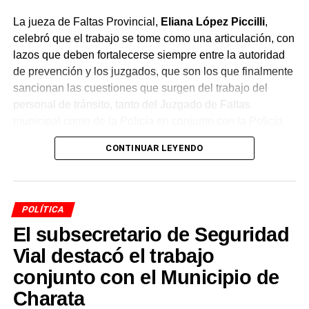
La jueza de Faltas Provincial,
Eliana López Piccilli
,
celebró que el trabajo se tome como una articulación, con
lazos que deben fortalecerse siempre entre la autoridad
de prevención y los juzgados, que son los que finalmente
sancionan las cuestiones que surgen del trabajo del
personal de tránsito, tanto del Juzgado de Faltas
municipal como de la Policía en conjunto con la Policía
Caminera.
CONTINUAR LEYENDO
Un convenio de intervención
articulada
POLÍTICA
El subsecretario de Seguridad
La funcionaria adelantó que se conversó sobre un
convenio de intervención articulada
, mediante el cual
Vial destacó el trabajo
el Juzgado de Faltas judicial y provincial tomaría
conjunto con el Municipio de
intervención en los procedimientos de tránsito. Según
Charata
explicó, el objetivo es trabajar de manera articulada y