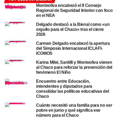
Monteoliva encabezó el II Consejo
Cronograma, industria regional
Regional de Seguridad Interior con foco
en el NEA
y Mercosur-UE
Delgado destacó a la Bienal como «un
orgullo para el Chaco» tras el cierre
Durante la jornada del jueves los representantes
2026
provinciales avanzaron en la definición de un
cronograma de trabajo conjunto
, que incluye la fijación
Carmen Delgado encabezó la apertura
del Simposio Internacional ICLAFI-
de fechas para las próximas sesiones plenarias y el
ICOMOS
tratamiento de iniciativas vinculadas al desarrollo
económico y social de la región.
Karina Milei, Santilli y Monteoliva vienen
al Chaco para reforzar la prevención del
fenómeno El Niño
El temario incorporó dos ejes de alto impacto para el
norte argentino. El primero fue la
situación actual de la
Encuentro entre Educación,
industria en el Norte Grande
, un rubro que en el Chaco
intendentes y diputados para
consolidar las políticas educativas del
incluye la agroindustria
algodonera
, la producción forestal
Chaco
y la industria manufacturera del Gran Resistencia. El
segundo fue el estado del
acuerdo comercial entre el
Cuánto necesitó una familia para no ser
pobre en junio y qué significa ese
Mercosur y la Unión Europea
, cuya entrada en vigor
número para el Chaco
provisional fue anunciada para el 1° de mayo de 2026 y