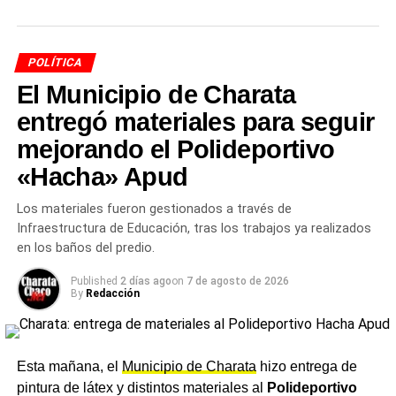
que genera expectativas encontradas en las economías
del interior: oportunidades de exportación para productos
primarios pero riesgo de competencia para sectores
POLÍTICA
industriales con menor escala.
El Municipio de Charata
entregó materiales para seguir
El rol del Chaco en la
mejorando el Polideportivo
articulación federal del
«Hacha» Apud
Parlamento del Norte Grande
Los materiales fueron gestionados a través de
2026
Infraestructura de Educación, tras los trabajos ya realizados
en los baños del predio.
La participación de Delgado en la Mesa Ejecutiva del
Published
2 días ago
on
7 de agosto de 2026
Parlamento del Norte Grande 2026
se inscribe en una
By
Redacción
estrategia del Poder Legislativo chaqueño de proyectar la
voz de la provincia en los espacios de coordinación
interprovincial. El organismo —que agrupa a las
Esta mañana, el
Municipio de Charata
hizo entrega de
legislaturas de las diez
provincias
del norte argentino—
pintura de látex y distintos materiales al
Polideportivo