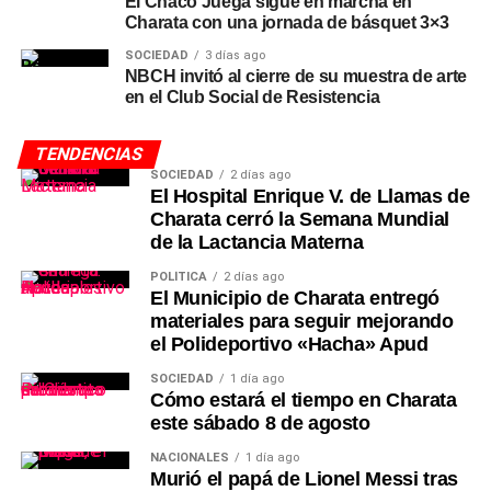
El Chaco Juega sigue en marcha en
Charata con una jornada de básquet 3×3
SOCIEDAD
3 días ago
NBCH invitó al cierre de su muestra de arte
en el Club Social de Resistencia
TENDENCIAS
SOCIEDAD
2 días ago
El Hospital Enrique V. de Llamas de
Charata cerró la Semana Mundial
de la Lactancia Materna
POLÍTICA
2 días ago
El Municipio de Charata entregó
materiales para seguir mejorando
el Polideportivo «Hacha» Apud
SOCIEDAD
1 día ago
Cómo estará el tiempo en Charata
este sábado 8 de agosto
NACIONALES
1 día ago
Murió el papá de Lionel Messi tras