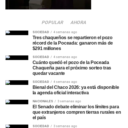
prevención vial.
Quiénes participaron del
POPULAR
AHORA
encuentro
SOCIEDAD
4 semanas ago
Tres chaqueños se repartieron el pozo
De la reunión participaron el intendente de Charata,
récord de la Poceada: ganaron más de
Rubén Rach
; la jueza de Faltas Provincial, Eliana López
$291 millones
Piccilli; la jueza de Faltas Municipal, Gimena Vázquez; el
SOCIEDAD
4 semanas ago
director de Zona Interior Charata, Antonio Rudaz; el
Cuánto quedó el pozo de la Poceada
Chaqueña para el próximo sorteo tras
secretario de Tránsito, Carlos Aoad; el jefe del 911, Juan
quedar vacante
Antonio Cabrera; el representante de Policía Caminera,
Mario Sosa, y el presidente del Concejo Municipal,
SOCIEDAD
4 semanas ago
Bienal del Chaco 2026: ya está disponible
Alejandro Barcala.
la agenda oficial interactiva
Más
noticias de Charata
en
CharataChaco.Net.
NACIONALES
3 semanas ago
El Senado debate eliminar los límites para
que extranjeros compren tierras rurales en
el país
SOCIEDAD
3 semanas ago