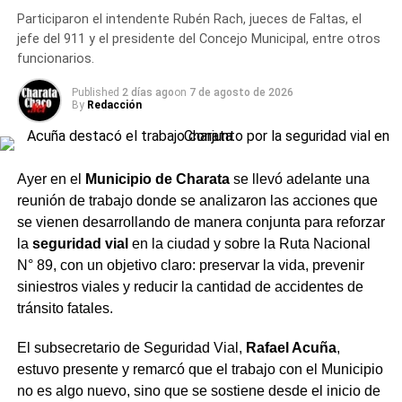
fortalecer esos vínculos no solo para capacitar al
Participaron el intendente Rubén Rach, jueces de Faltas, el
personal a cargo de la tarea preventiva, sino también en
jefe del 911 y el presidente del Concejo Municipal, entre otros
la instancia posterior, de modo que se trate de un
funcionarios.
procedimiento legal que respete la garantía de las
personas involucradas.
Published
2 días ago
on
7 de agosto de 2026
By
Redacción
Un encuentro con distintas
áreas
Ayer en el
Municipio de Charata
se llevó adelante una
reunión de trabajo donde se analizaron las acciones que
Del encuentro participaron, además, el intendente de
se vienen desarrollando de manera conjunta para reforzar
Charata
,
Rubén Rach
; el
subsecretario de Seguridad
la
seguridad vial
en la ciudad y sobre la Ruta Nacional
Vial, Rafael Acuña
; la jueza de Faltas Municipal, Gimena
N° 89, con un objetivo claro: preservar la vida, prevenir
Vázquez; el director de Zona Interior Charata, Antonio
siniestros viales y reducir la cantidad de accidentes de
Rudaz; el secretario de Tránsito, Carlos Aoad; el jefe del
tránsito fatales.
911, Juan Antonio Cabrera; el representante de Policía
Caminera, Mario Sosa, y el presidente del Concejo
El subsecretario de Seguridad Vial,
Rafael Acuña
,
Municipal, Alejandro Barcala.
estuvo presente y remarcó que el trabajo con el Municipio
no es algo nuevo, sino que se sostiene desde el inicio de
Más
noticias de Charata
en
CharataChaco.Net.