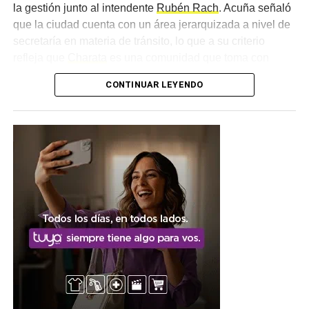
la gestión junto al intendente
Rubén Rach
. Acuña señaló
que la ciudad cuenta con un área jerarquizada a nivel de
secretaría en materia de tránsito, lo que a su criterio
refleja que
Charata
es una comunidad que toma con
importancia la movilidad, un concepto que consideró más
CONTINUAR LEYENDO
amplio que el de la seguridad vial, ya que atraviesa el día
a día de todos los ciudadanos.
Una articulación entre
distintos organismos
El funcionario provincial subrayó que resulta fundamental
abordar la problemática desde diferentes puntos, en el
marco de la articulación que se da entre el Poder
Ejecutivo y el órgano de justicia, tanto municipal como
provincial. Esa mirada conjunta fue uno de los ejes
centrales del encuentro, que buscó ordenar los próximos
pasos en materia de controles, capacitaciones y