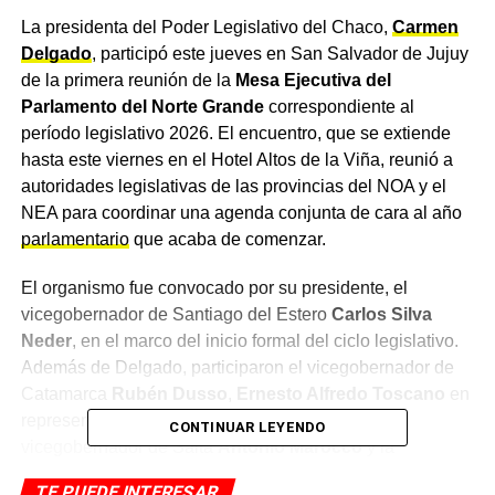
La presidenta del Poder Legislativo del Chaco,
Carmen
Delgado
, participó este jueves en San Salvador de Jujuy
de la primera reunión de la
Mesa Ejecutiva del
Parlamento del Norte Grande
correspondiente al
período legislativo 2026. El encuentro, que se extiende
hasta este viernes en el Hotel Altos de la Viña, reunió a
autoridades legislativas de las provincias del NOA y el
NEA para coordinar una agenda conjunta de cara al año
parlamentario
que acaba de comenzar.
El organismo fue convocado por su presidente, el
vicegobernador de Santiago del Estero
Carlos Silva
Neder
, en el marco del inicio formal del ciclo legislativo.
Además de Delgado, participaron el vicegobernador de
Catamarca
Rubén Dusso
,
Ernesto Alfredo Toscano
en
representación de la
Legislatura de Tucumán
, el
CONTINUAR LEYENDO
vicegobernador de Salta
Antonio Marocco
y la
vicegobernadora de La Rioja
Teresita Madera
.
TE PUEDE INTERESAR