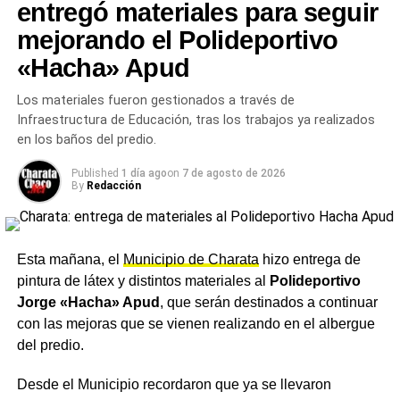
entregó materiales para seguir
El impacto fiscal y financiero del
mejorando el Polideportivo
«Hacha» Apud
fallo por YPF Argentina
Los materiales fueron gestionados a través de
La eliminación de esa deuda judicial tiene consecuencias
Infraestructura de Educación, tras los trabajos ya realizados
directas sobre las cuentas públicas y la percepción de
en los baños del predio.
riesgo del país.
Una obligación de US$18.000 millones
equivale a más del 3% del PBI argentino
y su
Published
1 día ago
on
7 de agosto de 2026
By
Redacción
eliminación del pasivo contingente del Estado mejora el
perfil financiero del país en un momento en que el
Gobierno busca recuperar acceso a los mercados de
capitales internacionales.
Esta mañana, el
Municipio de Charata
hizo entrega de
pintura de látex y distintos materiales al
Polideportivo
La
Procuración del Tesoro de la Nación
, organismo
Jorge «Hacha» Apud
, que serán destinados a continuar
encargado de la defensa jurídica del Estado en litigios
con las mejoras que se vienen realizando en el albergue
internacionales, fue central en la estrategia que derivó en
del predio.
la anulación del fallo. El resultado representa uno de los
logros jurídicos más significativos de la gestión Milei en
Desde el Municipio recordaron que ya se llevaron