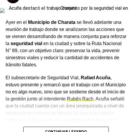
Un encuentro con distintas
áreas
Ayer en el
Municipio de Charata
se llevó adelante una
reunión de trabajo donde se analizaron las acciones que
Del encuentro participaron, además, el intendente de
se vienen desarrollando de manera conjunta para reforzar
Charata
,
Rubén Rach
; el
subsecretario de Seguridad
la
seguridad vial
en la ciudad y sobre la Ruta Nacional
Vial, Rafael Acuña
; la jueza de Faltas Municipal, Gimena
N° 89, con un objetivo claro: preservar la vida, prevenir
Vázquez; el director de Zona Interior Charata, Antonio
siniestros viales y reducir la cantidad de accidentes de
Rudaz; el secretario de Tránsito, Carlos Aoad; el jefe del
tránsito fatales.
911, Juan Antonio Cabrera; el representante de Policía
Caminera, Mario Sosa, y el presidente del Concejo
El subsecretario de Seguridad Vial,
Rafael Acuña
,
Municipal, Alejandro Barcala.
estuvo presente y remarcó que el trabajo con el Municipio
no es algo nuevo, sino que se sostiene desde el inicio de
Más
noticias de Charata
en
CharataChaco.Net.
la gestión junto al intendente
Rubén Rach
. Acuña señaló
que la ciudad cuenta con un área jerarquizada a nivel de
secretaría en materia de tránsito, lo que a su criterio
refleja que
Charata
es una comunidad que toma con
importancia la movilidad, un concepto que consideró más
CONTINUAR LEYENDO