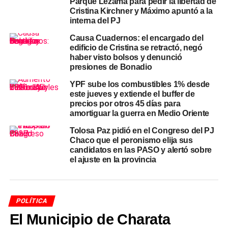
Parque Lezama para pedir la libertad de
El litigio tiene su origen en la expropiación del 51% de las
Cristina Kirchner y Máximo apuntó a la
acciones de YPF dispuesta en 2012 por el gobierno de
interna del PJ
Cristina Kirchner, cuando
Axel Kicillof
se desempeñaba
Causa Cuadernos: el encargado del
como viceministro de Economía y fue uno de los artífices
edificio de Cristina se retractó, negó
de la operación. El grupo Petersen y el fondo Eton Park
haber visto bolsos y denunció
iniciaron acciones legales en tribunales de Nueva York
presiones de Bonadio
alegando que la expropiación violó los estatutos de YPF,
YPF sube los combustibles 1% desde
que obligaban a realizar una oferta pública de
este jueves y extiende el buffer de
adquisición a todos los accionistas ante un cambio de
precios por otros 45 días para
control.
amortiguar la guerra en Medio Oriente
Tolosa Paz pidió en el Congreso del PJ
La sentencia original había condenado a la Argentina a
Chaco que el peronismo elija sus
pagar
US$16.100 millones en concepto de daños
, cifra
candidatos en las PASO y alertó sobre
que con intereses trepaba a los US$18.000 millones al
el ajuste en la provincia
momento de la anulación. El monto representaba una de
las mayores obligaciones judiciales que enfrentó el
Estado argentino en su historia y había generado un
POLÍTICA
riesgo latente sobre las reservas y el acceso al
El Municipio de Charata
financiamiento externo.