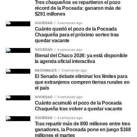
Tres chaqueños se repartieron el pozo
De la reunión participaron el intendente de Charata,
récord de la Poceada: ganaron más de
Rubén Rach
; la jueza de Faltas Provincial, Eliana López
$291 millones
Piccilli; la jueza de Faltas Municipal, Gimena Vázquez; el
SOCIEDAD
3 semanas ago
director de Zona Interior Charata, Antonio Rudaz; el
Cuánto quedó el pozo de la Poceada
Chaqueña para el próximo sorteo tras
secretario de Tránsito, Carlos Aoad; el jefe del 911, Juan
quedar vacante
Antonio Cabrera; el representante de Policía Caminera,
Mario Sosa, y el presidente del Concejo Municipal,
SOCIEDAD
4 semanas ago
Bienal del Chaco 2026: ya está disponible
Alejandro Barcala.
la agenda oficial interactiva
Más
noticias de Charata
en
CharataChaco.Net.
NACIONALES
3 semanas ago
El Senado debate eliminar los límites para
que extranjeros compren tierras rurales en
el país
SOCIEDAD
3 semanas ago
Cuánto acumuló el pozo de la Poceada
Chaqueña tras volver a quedar vacante
SOCIEDAD
4 semanas ago
Tras repartir más de 800 millones entre tres
ganadores, la Poceada pone en juego $168
millones el martes