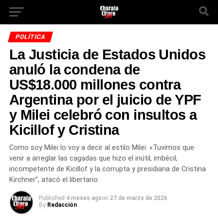
POLÍTICA
La Justicia de Estados Unidos
anuló la condena de
US$18.000 millones contra
Argentina por el juicio de YPF
y Milei celebró con insultos a
Kicillof y Cristina
Como soy Milei lo voy a decir al estilo Milei: «Tuvimos que
venir a arreglar las cagadas que hizo el inútil, imbécil,
incompetente de Kicillof y la corrupta y presidiaria de Cristina
Kirchner”, atacó el libertario.
Published
4 meses ago
on
27 de marzo de 2026
By
Redacción