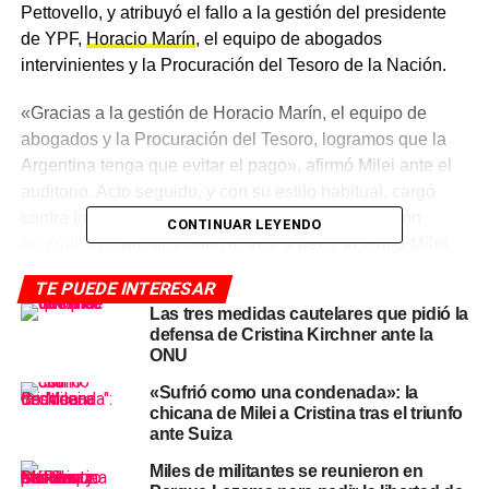
Pettovello, y atribuyó el fallo a la gestión del presidente
de YPF,
Horacio Marín
, el equipo de abogados
intervinientes y la Procuración del Tesoro de la Nación.
«Gracias a la gestión de Horacio Marín, el equipo de
abogados y la Procuración del Tesoro, logramos que la
Argentina tenga que evitar el pago», afirmó Milei ante el
auditorio. Acto seguido, y con su estilo habitual, cargó
contra los responsables políticos de la expropiación
CONTINUAR LEYENDO
original:
«Como soy Milei lo voy a decir al estilo Milei:
tuvimos que venir a arreglar las cagadas que hizo el
TE PUEDE INTERESAR
inútil, imbécil, incompetente de Kicillof y la corrupta y
Las tres medidas cautelares que pidió la
presidiaria de Cristina Kirchner»
, disparó el
defensa de Cristina Kirchner ante la
mandatario.
ONU
«Sufrió como una condenada»: la
El origen del juicio: la
chicana de Milei a Cristina tras el triunfo
ante Suiza
expropiación de 2012
Miles de militantes se reunieron en