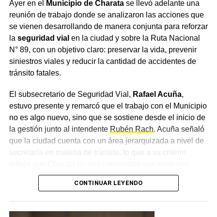
Ayer en el
Municipio de Charata
se llevó adelante una
Diputados ratificó acuerdo Mercosur-UE en un contexto
Más
noticias de Charata
en
CharataChaco.Net.
reunión de trabajo donde se analizaron las acciones que
de redefinición comercial global.
se vienen desarrollando de manera conjunta para reforzar
Por lo tanto, la decisión abre un escenario de desafíos y
la
seguridad vial
en la ciudad y sobre la Ruta Nacional
oportunidades.
N° 89, con un objetivo claro: preservar la vida, prevenir
El Gobierno considera que la integración ampliará
siniestros viales y reducir la cantidad de accidentes de
mercados y generará previsibilidad.
tránsito fatales.
Sin embargo, sectores críticos advierten que la apertura
El subsecretario de Seguridad Vial,
Rafael Acuña
,
exige políticas activas de competitividad.
estuvo presente y remarcó que el trabajo con el Municipio
En los próximos meses, la agenda económica incluirá
no es algo nuevo, sino que se sostiene desde el inicio de
medidas vinculadas al comercio exterior.
la gestión junto al intendente
Rubén Rach
. Acuña señaló
Asimismo, el Congreso podría debatir instrumentos
que la ciudad cuenta con un área jerarquizada a nivel de
complementarios para sectores sensibles.
secretaría en materia de tránsito, lo que a su criterio
refleja que
Charata
es una comunidad que toma con
La ratificación marca un punto de inflexión en la
importancia la movilidad, un concepto que consideró más
CONTINUAR LEYENDO
estrategia internacional
argentina
.
amplio que el de la seguridad vial, ya que atraviesa el día
Finalmente, el impacto concreto dependerá de la
a día de todos los ciudadanos.
implementación y del desempeño exportador.