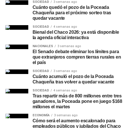
SOCIEDAD
3 semanas ago
NOTICIAS
director de Zona Interior Charata, Antonio Rudaz; el
Cuánto quedó el pozo de la Poceada
Milei evaluó “pacto fiscal” con gobernadores
Chaqueña para el próximo sorteo tras
secretario de Tránsito, Carlos Aoad; el jefe del 911, Juan
para avanzar con la reforma tributaria
quedar vacante
Antonio Cabrera; el representante de Policía Caminera,
Mario Sosa, y el presidente del Concejo Municipal,
SOCIEDAD
4 semanas ago
Bienal del Chaco 2026: ya está disponible
Alejandro Barcala.
la agenda oficial interactiva
Más
noticias de Charata
en
CharataChaco.Net.
NACIONALES
3 semanas ago
El Senado debate eliminar los límites para
que extranjeros compren tierras rurales en
el país
SOCIEDAD
3 semanas ago
Cuánto acumuló el pozo de la Poceada
Chaqueña tras volver a quedar vacante
SOCIEDAD
4 semanas ago
Tras repartir más de 800 millones entre tres
ganadores, la Poceada pone en juego $168
millones el martes
ECONOMÍA
3 semanas ago
Cómo será el aumento escalonado para
empleados públicos y jubilados del Chaco