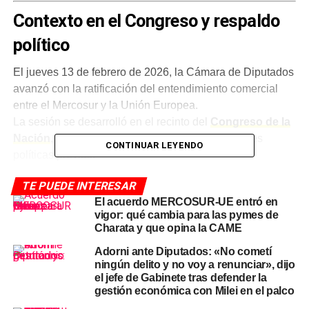
Contexto en el Congreso y respaldo
político
El jueves 13 de febrero de 2026, la Cámara de Diputados
avanzó con la ratificación del entendimiento comercial
entre el Mercosur y la Unión Europea.
La sesión se desarrolló en el recinto del
Congreso de la
Nación
, en un clima atravesado por negociaciones
CONTINUAR LEYENDO
políticas previas.
Diputados ratificó acuerdo Mercosur-UE en una votación
TE PUEDE INTERESAR
que contó con apoyo de parte del peronismo.
El acuerdo MERCOSUR-UE entró en
vigor: qué cambia para las pymes de
Ese acompañamiento resultó clave para alcanzar la
Charata y que opina la CAME
mayoría necesaria.
Adorni ante Diputados: «No cometí
ningún delito y no voy a renunciar», dijo
El oficialismo defendió el tratado como una herramienta
el jefe de Gabinete tras defender la
para ampliar mercados.
gestión económica con Milei en el palco
Además, sostuvo que permitirá mejorar el acceso a