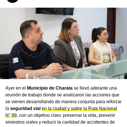
a la estabilidad macroeconómica.
Según legisladores oficialistas, el acuerdo requiere
previsibilidad para atraer inversiones.
Diputados ratificó acuerdo
Mercosur-UE: Marco regional y
relación
El tratado fue negociado entre el Mercosur y la Unión
Europea durante años.
Finalmente, avanzó hacia instancias de ratificación
Ayer en el
Municipio de Charata
se llevó adelante una
parlamentaria en los países miembros.
reunión de trabajo donde se analizaron las acciones que
Diputados ratificó acuerdo Mercosur-UE como parte de
se vienen desarrollando de manera conjunta para reforzar
ese proceso regional.
la
seguridad vial
en la ciudad y sobre la Ruta Nacional
De ese modo, Argentina envía una señal política a sus
N° 89
, con un objetivo claro: preservar la vida, prevenir
socios comerciales.
siniestros viales y reducir la cantidad de accidentes de