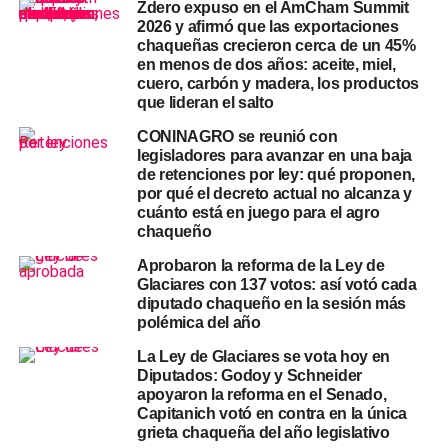
Zdero expuso en el AmCham Summit
bienes y servicios argentinos en Europa.
2026 y afirmó que las exportaciones
chaqueñas crecieron cerca de un 45%
Desde la presidencia de la Cámara remarcaron que el
en menos de dos años: aceite, miel,
debate se realizó con respeto institucional.
cuero, carbón y madera, los productos
Sin embargo, la discusión expuso diferencias internas en
que lideran el salto
los bloques.
CONINAGRO se reunió con
legisladores para avanzar en una baja
de retenciones por ley: qué proponen,
Alcances del acuerdo Mercosur-
por qué el decreto actual no alcanza y
cuánto está en juego para el agro
UE
chaqueño
Aprobaron la reforma de la Ley de
El acuerdo Mercosur-UE establece un marco de libre
Glaciares con 137 votos: así votó cada
comercio entre ambos bloques.
diputado chaqueño en la sesión más
Por lo tanto, prevé reducción gradual de aranceles y
polémica del año
reglas comunes para distintos sectores productivos.
La Ley de Glaciares se vota hoy en
Diputados: Godoy y Schneider
El oficialismo argumentó que el entendimiento facilitará
apoyaron la reforma en el Senado,
exportaciones agroindustriales.
Capitanich votó en contra en la única
grieta chaqueña del año legislativo
Asimismo, destacó oportunidades para economías