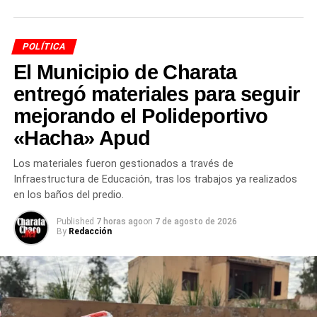
regionales y servicios basados en conocimiento.
Durante el debate, legisladores señalaron que la apertura
POLÍTICA
comercial requiere adaptación productiva.
El Municipio de Charata
En ese contexto, algunos pidieron mecanismos de
entregó materiales para seguir
protección para industrias sensibles.
mejorando el Polideportivo
El Ejecutivo sostuvo que el tratado incluye plazos de
«Hacha» Apud
implementación escalonados.
De ese modo, se busca amortiguar impactos en sectores
Los materiales fueron gestionados a través de
más expuestos a la competencia externa.
Infraestructura de Educación, tras los trabajos ya realizados
en los baños del predio.
Apoyo del peronismo y
Published
7 horas ago
on
7 de agosto de 2026
By
Redacción
tensiones internas
La votación mostró un escenario político particular.
Parte del peronismo acompañó la ratificación, mientras
otro sector expresó reparos.