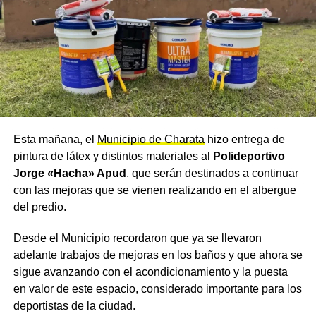
Diputados ratificó acuerdo Mercosur-UE con votos que
cruzaron líneas partidarias tradicionales.
Ese dato evidenció una fractura parcial en la oposición.
Legisladores que apoyaron la medida señalaron que la
inserción internacional es necesaria.
Además, afirmaron que el país no puede quedar aislado
de los grandes bloques económicos.
Esta mañana, el
Municipio de Charata
hizo entrega de
pintura de látex y distintos materiales al
Polideportivo
En contraste, voces críticas advirtieron sobre riesgos para
Jorge «Hacha» Apud
, que serán destinados a continuar
la industria nacional.
con las mejoras que se vienen realizando en el albergue
Sin embargo, coincidieron en que el comercio exterior
del predio.
debe ser una política de Estado.
Desde el Municipio recordaron que ya se llevaron
adelante trabajos de mejoras en los baños y que ahora se
Impacto económico y competitividad
sigue avanzando con el acondicionamiento y la puesta
en valor de este espacio, considerado importante para los
El acuerdo impacta en áreas como agricultura, industria
deportistas de la ciudad.
automotriz y servicios.