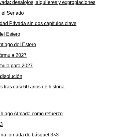
ada: desalojos, alquileres y expropiaciones
dad Privada sin dos capítulos clave
ntiago del Estero
rmula para 2027
s tras casi 60 años de historia
 Thiago Almada como refuerzo
una jornada de básquet 3×3