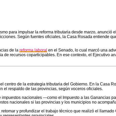
o para impulsar la reforma tributaria desde marzo, anunció e
sdicciones. Según fuentes oficiales, la Casa Rosada entiende q
ncias de la
reforma laboral
en el Senado, lo cual marcó una adver
ia de recursos coparticipables. En ese contexto, el Ejecutivo a
el centro de la estrategia tributaria del Gobierno. En la Casa R
n el respaldo de las provincias, según voceros oficiales.
 de impuestos nacionales —como el Impuesto a las Ganancias p
stos nacionales si las provincias y los municipios no acompañ
 retomar y profundizar el trabajo técnico que realizó el llama
 y representantes provinciales.