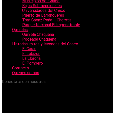
Municipios del Chaco
Bajos Submeridionales
Universidades del Chaco
Puerto de Barranqueras
Tren Sáenz Peña – Chorotis
Parque Nacional El Impenetrable
Quinielas
Quiniela Chaqueña
Poceada Chaqueña
Historias, mitos y leyendas del Chaco
El Carau
El Lobizón
La Llorona
El Pombero
Contacto
Quiénes somos
Conéctate con nosotros