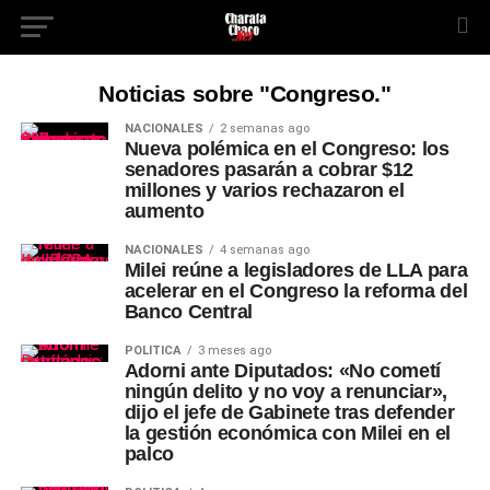
Noticias sobre "Congreso."
NACIONALES
2 semanas ago
Nueva polémica en el Congreso: los
senadores pasarán a cobrar $12
millones y varios rechazaron el
aumento
NACIONALES
4 semanas ago
Milei reúne a legisladores de LLA para
acelerar en el Congreso la reforma del
Banco Central
POLÍTICA
3 meses ago
Adorni ante Diputados: «No cometí
ningún delito y no voy a renunciar»,
dijo el jefe de Gabinete tras defender
la gestión económica con Milei en el
palco