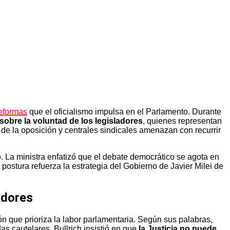
eformas
que el oficialismo impulsa en el Parlamento. Durante
sobre la voluntad de los legisladores
, quienes representan
de la oposición y centrales sindicales amenazan con recurrir
o. La ministra enfatizó que el debate democrático se agota en
 postura refuerza la estrategia del Gobierno de Javier Milei de
ladores
ón que prioriza la labor parlamentaria. Según sus palabras,
s cautelares. Bullrich insistió en que
la Justicia no puede