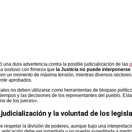
zó una dura advertencia contra la posible judicialización de las
r
ria sostuvo con firmeza que
la Justicia no puede interponerse 
e en un momento de máxima tensión, mientras diversos sectores 
mente aprobados.
ciales no deben utilizarse como herramientas de bloqueo polític
s tiempos y las decisiones de los representantes del pueblo. Esta
rno de los jueces».
 judicialización y la voluntad de los legis
e respetar la división de poderes, aunque bajo una interpretaci
 aplicación debe ser inmediata y no quedar supeditada a medida