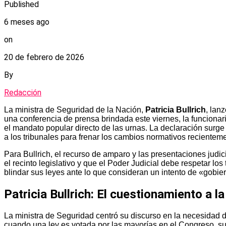
Published
6 meses ago
on
20 de febrero de 2026
By
Redacción
La ministra de Seguridad de la Nación,
Patricia Bullrich
, lan
una conferencia de prensa brindada este viernes, la funciona
el mandato popular directo de las urnas. La declaración surg
a los tribunales para frenar los cambios normativos reciente
Para Bullrich, el recurso de amparo y las presentaciones judi
el recinto legislativo y que el Poder Judicial debe respetar lo
blindar sus leyes ante lo que consideran un intento de «gobie
Patricia Bullrich: El cuestionamiento a la
La ministra de Seguridad centró su discurso en la necesidad d
cuando una ley es votada por las mayorías en el Congreso, su