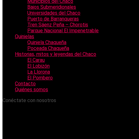
Municipios del Chaco
Bajos Submeridionales
Universidades del Chaco
Puerto de Barranqueras
Tren Sáenz Peña – Chorotis
Parque Nacional El Impenetrable
Quinielas
Quiniela Chaqueña
Poceada Chaqueña
Historias, mitos y leyendas del Chaco
El Carau
El Lobizón
La Llorona
El Pombero
Contacto
Quiénes somos
Conéctate con nosotros