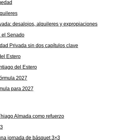
rmedad
ada: desalojos, alquileres y expropiaciones
dad Privada sin dos capítulos clave
ntiago del Estero
rmula para 2027
 Thiago Almada como refuerzo
una jornada de básquet 3×3