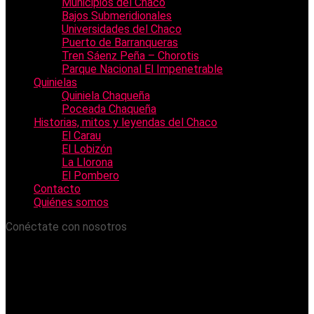
Municipios del Chaco
Bajos Submeridionales
Universidades del Chaco
Puerto de Barranqueras
Tren Sáenz Peña – Chorotis
Parque Nacional El Impenetrable
Quinielas
Quiniela Chaqueña
Poceada Chaqueña
Historias, mitos y leyendas del Chaco
El Carau
El Lobizón
La Llorona
El Pombero
Contacto
Quiénes somos
Conéctate con nosotros