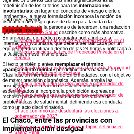
vigente. Uno de los cambios más significativos es la
redefinición de los criterios para las
internaciones
involuntarias
: en lugar del concepto de «riesgo cierto e
inminente», la nueva formulación incorpora la noción de
Continuar Leyendo
«situación de riesgo grave de daño para la vida o la
integridad física de la persona o de terceros», una redacción
Te puede interesar
que el
Ministerio de Salud
describe como más abarcativa.
En urgencias, un médico psiquiatra podrá indicar la
internación involuntaria, que deberá ser ratificada por un
equipo interdisciplinario dentro de las 24 horas y notificada a
la Justicia en ese mismo plazo.
El texto también plantea
reemplazar el término
El Senado le dio media sanción a la Ley de Propiedad
«padecimiento mental»
por definiciones basadas en la
Privada sin dos capítulos clave
Clasificación Internacional de Enfermedades, con el objetivo
de mayor precisión diagnóstica. Además, amplía las
posibilidades de creación de establecimientos
especializados e incorpora la prohibición expresa de
rechazar pacientes por el solo hecho de tratarse de
problemáticas de salud mental, definiendo esa conducta
como un acto discriminatorio.
Chaco confirmó que desdoblará las elecciones a
gobernador de 2027
El Chaco, entre las provincias con
implementación desigual