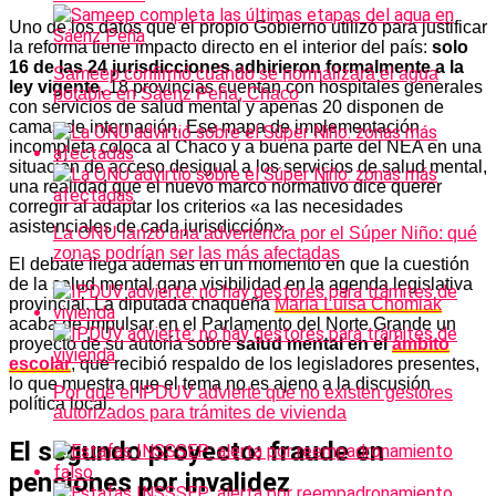
Uno de los datos que el propio Gobierno utilizó para justificar
la reforma tiene impacto directo en el interior del país:
solo
16 de las 24 jurisdicciones adhirieron formalmente a la
Sameep confirmó cuándo se normalizará el agua
ley vigente
, 18 provincias cuentan con hospitales generales
potable en Sáenz Peña, Chaco
con servicios de salud mental y apenas 20 disponen de
camas de internación. Ese mapa de implementación
incompleta coloca al Chaco y a buena parte del NEA en una
situación de acceso desigual a los servicios de salud mental,
una realidad que el nuevo marco normativo dice querer
corregir al adaptar los criterios «a las necesidades
asistenciales de cada jurisdicción».
La ONU lanzó una advertencia por el Súper Niño: qué
zonas podrían ser las más afectadas
El debate llega además en un momento en que la cuestión
de la salud mental gana visibilidad en la agenda legislativa
provincial. La diputada chaqueña
María Luisa Chomiak
acaba de impulsar en el Parlamento del Norte Grande un
proyecto de su autoría sobre
salud mental en el
ámbito
escolar
, que recibió respaldo de los legisladores presentes,
lo que muestra que el tema no es ajeno a la discusión
Por qué el IPDUV advierte que no existen gestores
política local.
autorizados para trámites de vivienda
El segundo proyecto: fraude en
pensiones por invalidez