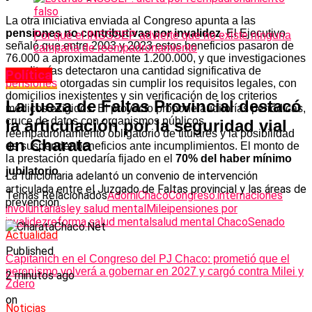
La otra iniciativa enviada al Congreso apunta a las
pensiones no contributivas por invalidez
. El Ejecutivo
Por qué el INSSSEP advierte que no existe ninguna
señaló que entre 2003 y 2023 estos beneficios pasaron de
campaña de reempadronamiento
76.000 a aproximadamente 1.200.000, y que investigaciones
y auditorías detectaron una cantidad significativa de
Política
pensiones
otorgadas sin cumplir los requisitos legales, con
domicilios inexistentes y sin verificación de los criterios
La jueza de Faltas Provincial destacó
médicos exigidos. El proyecto propone auditorías periódicas,
cruce de datos con organismos públicos,
la articulación por la seguridad vial
reempadronamiento obligatorio de titulares y la posibilidad
en Charata
de suspender beneficios ante incumplimientos. El monto de
la prestación quedaría fijado en el
70% del haber mínimo
jubilatorio
.
La funcionaria adelantó un convenio de intervención
articulada entre el Juzgado de Faltas provincial y las áreas de
Temas Relacionados
Adorni
Chaco
Congreso.
internaciones
prevención.
involuntarias
ley salud mental
Milei
pensiones por
invalidez
reforma salud mental
salud mental Chaco
Senado
Actualidad
Published
Capitanich en el Congreso del PJ Chaco: prometió que el
peronismo volverá a gobernar en 2027 y cargó contra Milei y
2 minutos ago
Zdero
on
Noticias