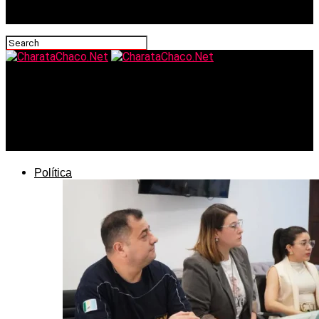
CharataChaco.Net
La reforma de la ley de salud mental llegó al Senado: qué
cambia y por qué el Chaco está en el centro del debate
sobre la implementación
Política