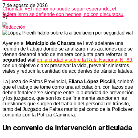
7 de agosto de 2026
Chomiak: «El interior no puede seguir esperando, el
federalismo se defiende con hechos, no con discursos»
By
Redacción
Ayer en el
Municipio de Charata
se llevó adelante una
reunión de trabajo donde se analizaron las acciones que se
vienen desarrollando de manera conjunta para reforzar la
seguridad vial
en la ciudad y sobre la Ruta Nacional N° 89
,
con un objetivo claro: preservar la vida, prevenir siniestros
viales y reducir la cantidad de accidentes de tránsito fatales.
La jueza de Faltas Provincial,
Eliana López Piccilli
, celebró
que el trabajo se tome como una articulación, con lazos que
deben fortalecerse siempre entre la autoridad de prevención
y los juzgados, que son los que finalmente sancionan las
cuestiones que surgen del trabajo del personal de tránsito,
tanto del Juzgado de Faltas municipal como de la Policía en
conjunto con la Policía Caminera.
Un convenio de intervención articulada