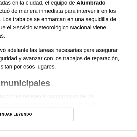
adas en la ciudad, el equipo de
Alumbrado
tuó de manera inmediata para intervenir en los
. Los trabajos se enmarcan en una seguidilla de
ue el Servicio Meteorológico Nacional viene
as.
evó adelante las tareas necesarias para asegurar
guridad y avanzar con los trabajos de reparación,
sitan por esos lugares.
s municipales
acciones reflejan el compromiso de los
con responsabilidad ante cada situación para
munidad de
Charata
.
INUAR LEYENDO
o.Net.