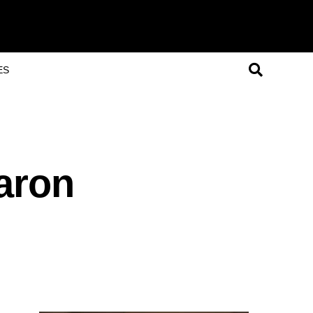
ES
aron