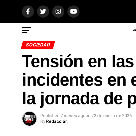
P
SOCIEDAD
Tensión en las
incidentes en
la jornada de 
Published
7 meses ago
on
22 de enero de 2026
By
Redacción