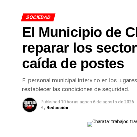
SOCIEDAD
El Municipio de C
reparar los secto
caída de postes
El personal municipal intervino en los lugare
restablecer las condiciones de seguridad.
Published
10 horas ago
on
6 de agosto de 2026
By
Redacción