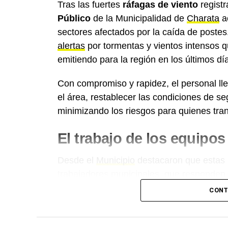
Tras las fuertes
ráfagas de viento
registr
Público
de la Municipalidad de
Charata
ac
sectores afectados por la caída de postes
alertas
por tormentas y vientos intensos q
emitiendo para la región en los últimos dí
Con compromiso y rapidez, el personal ll
el área, restablecer las condiciones de se
minimizando los riesgos para quienes tran
El trabajo de los equipo
Desde el
Municipio
destacaron que estas 
trabajadores municipales, que responden 
brindar soluciones y cuidar a toda la co
CONT
Más
noticias de Charata
en
CharataChac