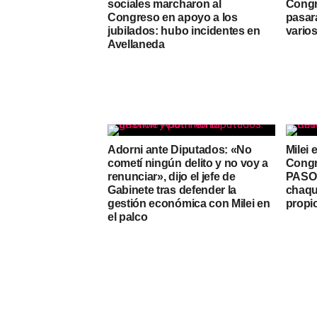
sociales marcharon al
Congr
Congreso en apoyo a los
pasar
jubilados: hubo incidentes en
vario
Avellaneda
Adorni ante Diputados: «No
Milei 
cometí ningún delito y no voy a
Congr
renunciar», dijo el jefe de
PASO y
Gabinete tras defender la
chaqu
gestión económica con Milei en
propi
el palco