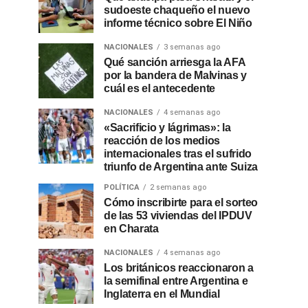
sudoeste chaqueño el nuevo
informe técnico sobre El Niño
NACIONALES
3 semanas ago
Qué sanción arriesga la AFA
por la bandera de Malvinas y
cuál es el antecedente
NACIONALES
4 semanas ago
«Sacrificio y lágrimas»: la
reacción de los medios
internacionales tras el sufrido
triunfo de Argentina ante Suiza
POLÍTICA
2 semanas ago
Cómo inscribirte para el sorteo
de las 53 viviendas del IPDUV
en Charata
NACIONALES
4 semanas ago
Los británicos reaccionaron a
la semifinal entre Argentina e
Inglaterra en el Mundial