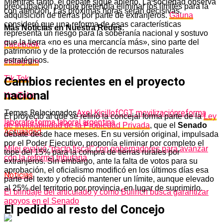
Mientras tanto, el debate sigue abierto. La sociedad observa
preocupación porque pretendía eliminar los límites para la
con atención. Las próximas horas serán decisivas.
adquisición de tierras por parte de extranjeros.
Gauna
consideró que una reforma de esas características
Más Noticias en Nuestra Redes:
representa un riesgo para la soberanía nacional y sostuvo
que la tierra «no es una mercancía más», sino parte del
Facebook
patrimonio y de la protección de recursos naturales
estratégicos.
Instagram
Tik Tok
Cambios recientes en el proyecto
nacional
YouTube
Temas Relacionados
Axel Kicillof
CGT movilización
reforma
El proyecto al que se refirió la concejal forma parte de la
Ley
laboral
reforma laboral argentina
de Inviolabilidad de la Propiedad Privada
, que el
Senado
Actualidad
debate desde hace meses. En su versión original, impulsada
por el Poder Ejecutivo, proponía eliminar por completo el
Milei evaluó “pacto fiscal” con gobernadores para avanzar
tope del 15% para la compra de tierras rurales por
con la reforma tributaria
extranjeros. Sin embargo, ante la falta de votos para su
aprobación, el oficialismo modificó en los últimos días esa
Noticias
parte del texto y ofreció mantener un límite, aunque elevado
al 25% del territorio por provincia, en lugar de suprimirlo.
El blindaje del articulado y cómo Bullrich busca garantizar
apoyos en el Senado
El pedido al resto del Concejo