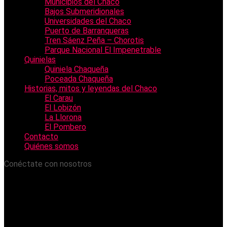
Municipios del Chaco
Bajos Submeridionales
Universidades del Chaco
Puerto de Barranqueras
Tren Sáenz Peña – Chorotis
Parque Nacional El Impenetrable
Quinielas
Quiniela Chaqueña
Poceada Chaqueña
Historias, mitos y leyendas del Chaco
El Carau
El Lobizón
La Llorona
El Pombero
Contacto
Quiénes somos
Conéctate con nosotros