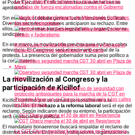
La CGT define esta semana su plan de lucha con
el Poder Ejecutivo. El oficialismo busca avanzar con su
medidas de fuerza escalonadas contra el Gobierno
aprobación.
Sin embargo, el debate genera fuertes tensiones políticas.
Diversos sectores opositores anticiparon su rechazo. Entre
ellos, se encuentran bloques legislativos y organizaciones
sindicales.
En ese marco, la movilización prevista para mañana cobra
Kicillof cargó contra Milei en Corrientes y dijo que el
relevancia. El Congreso será el escenario central de la
Gobierno nacional «abandonó» el Estado
protesta. La presencia del gobernador suma peso político a
la convocatoria.
La movilización al Congreso y la
participación de Kicillof
El Gobierno prepara un operativo de seguridad con
protocolo antipiquetes para la marcha de la CGT en
Plaza de Mayo; en el Chaco la central sale a las calles
Kicillof confirmó que se sumará personalmente a la
en Resistencia
movilización. El
rechazo a la reforma laboral
será el eje del
reclamo. Según indicaron desde su entorno, la participación
será institucional y política.
El mandatario bonaerense buscará respaldar el reclamo de
La CGT Chaco marchará este jueves en Resistencia
distintos sectores. Entre ellos, trabajadores, organizaciones