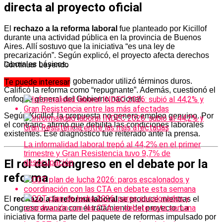
directa al proyecto oficial
El
rechazo a la reforma laboral
fue planteado por Kicillof
durante una actividad pública en la provincia de Buenos
Aires. Allí sostuvo que la iniciativa “es una ley de
precarización”. Según explicó, el proyecto afecta derechos
laborales básicos.
Continuar Leyendo
En ese contexto, el gobernador utilizó términos duros.
Te puede interesar
Calificó la reforma como “repugnante”. Además, cuestionó el
enfoque general del Gobierno nacional.
Según Kicillof, la propuesta no genera empleo genuino. Por
el contrario, afirmó que debilita las condiciones laborales
existentes. Ese diagnóstico fue reiterado ante la prensa.
La informalidad laboral trepó al 44,2% en el primer
trimestre y Gran Resistencia tuvo 9,7% de
El rol del Congreso en el debate por la
desocupación
reforma
El
rechazo a la reforma laboral
se produce mientras el
Congreso avanza con el tratamiento del proyecto. La
iniciativa forma parte del paquete de reformas impulsado por