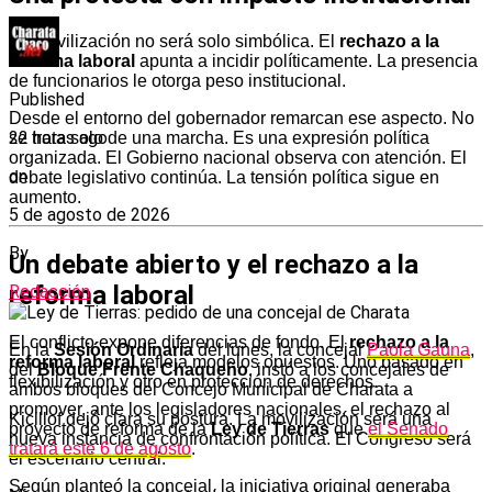
La movilización no será solo simbólica. El
rechazo a la
reforma laboral
apunta a incidir políticamente. La presencia
de funcionarios le otorga peso institucional.
Published
Desde el entorno del gobernador remarcan ese aspecto. No
22 horas ago
se trata solo de una marcha. Es una expresión política
organizada. El Gobierno nacional observa con atención. El
on
debate legislativo continúa. La tensión política sigue en
aumento.
5 de agosto de 2026
By
Un debate abierto y el rechazo a la
reforma laboral
Redacción
El conflicto expone diferencias de fondo. El
rechazo a la
En la
Sesión Ordinaria
del lunes, la concejal
Paola Gauna
,
reforma laboral
refleja modelos opuestos. Uno basado en
del
Bloque Frente Chaqueño
, instó a los concejales de
flexibilización y otro en protección de derechos.
ambos bloques del Concejo Municipal de Charata a
promover, ante los legisladores nacionales, el rechazo al
Kicillof dejó clara su postura. La movilización será una
proyecto de reforma de la
Ley de Tierras
que
el Senado
nueva instancia de confrontación política. El Congreso será
tratará este 6 de agosto
.
el escenario central.
Según planteó la concejal, la iniciativa original generaba