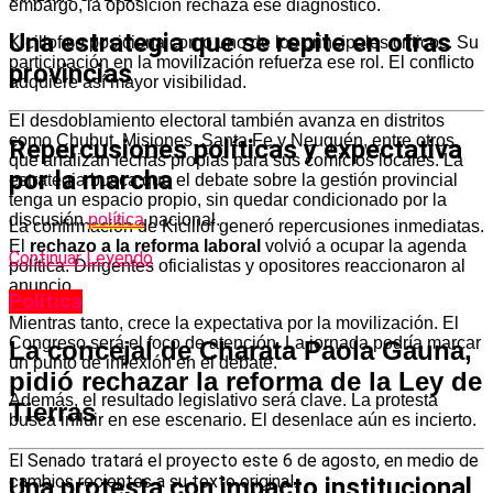
embargo, la oposición rechaza ese diagnóstico.
Una estrategia que se repite en otras
Kicillof se posiciona como uno de los principales críticos. Su
participación en la movilización refuerza ese rol. El conflicto
provincias
adquiere así mayor visibilidad.
El desdoblamiento electoral también avanza en distritos
como Chubut, Misiones, Santa Fe y Neuquén, entre otros,
Repercusiones políticas y expectativa
que analizan fechas propias para sus comicios locales. La
por la marcha
estrategia busca que el debate sobre la gestión provincial
tenga un espacio propio, sin quedar condicionado por la
discusión
política
nacional.
La confirmación de Kicillof generó repercusiones inmediatas.
El
rechazo a la reforma laboral
volvió a ocupar la agenda
Continuar Leyendo
política. Dirigentes oficialistas y opositores reaccionaron al
anuncio.
Política
Mientras tanto, crece la expectativa por la movilización. El
Congreso será el foco de atención. La jornada podría marcar
La concejal de Charata Paola Gauna,
un punto de inflexión en el debate.
pidió rechazar la reforma de la Ley de
Además, el resultado legislativo será clave. La protesta
Tierras
busca influir en ese escenario. El desenlace aún es incierto.
El Senado tratará el proyecto este 6 de agosto, en medio de
cambios recientes a su texto original.
Una protesta con impacto institucional