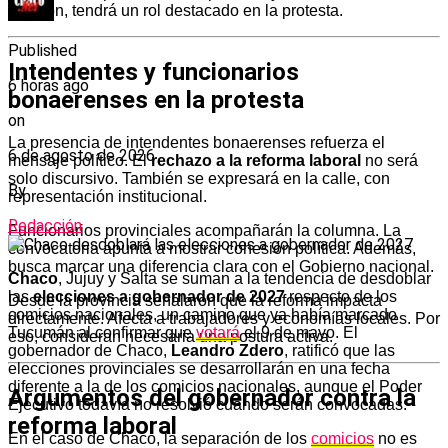
ocasión, tendrá un rol destacado en la protesta.
Published
Intendentes y funcionarios
6 horas ago
bonaerenses en la protesta
on
La presencia de intendentes bonaerenses refuerza el
6 de agosto de 2026
mensaje político. El
rechazo a la reforma laboral
no será
solo discursivo. También se expresará en la calle, con
By
representación institucional.
Redacción
Funcionarios provinciales acompañarán la columna. La
convocatoria apunta a mostrar cohesión política. Además,
busca marcar una diferencia clara con el Gobierno nacional.
Chaco
, Jujuy y Salta se suman a la tendencia de desdoblar
las
elecciones a gobernador de 2027
respecto de los
Desde la provincia señalaron que la reforma impacta
comicios nacionales, un camino que ya había marcado
directamente. Afecta a trabajadores y economías locales. Por
Tucumán al confirmar que
votará
el 9 de mayo. El
eso, consideran necesaria una postura activa.
gobernador de Chaco,
Leandro Zdero
, ratificó que las
elecciones provinciales se desarrollarán en una fecha
diferente a la de los comicios nacionales, aunque el Poder
Argumentos del gobernador contra la
Ejecutivo todavía no resolvió cuándo serán convocadas.
reforma laboral
En el caso de Chaco, la separación de los
comicios
no es