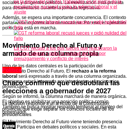
en la previa del Día del Trabajador, en el marco de la
sociales y dirigentes políticos. La movilización está prevista
movilización nacional contra la reforma laboral y el
para desarrollarse durante la jornada legislativa.
ajuste
Además, se espera una importante concurrencia. El contexto
parlamentario potencia la convocatoria. Por eso, el operativo
político ya está en marcha.
Movimiento Derecho al Futuro y
La CGT recusó a los dos jueces que reactivaron la
armado de una columna propia
reforma laboral y pidió la nulidad del fallo por
prejuzgamiento y conflicto de interés
Uno de los datos centrales es la participación del
Política
Movimiento Derecho al Futuro. El
rechazo a la reforma
laboral
será expresado a través de una columna organizada.
Chaco confirmó que desdoblará las
La misma estará integrada por intendentes y funcionarios
provinciales.
elecciones a gobernador de 2027
Según se informó, la columna marchará de manera orgánica.
El objetivo es visibilizar una posición política común.
La decisión responde a un artículo de la Constitución
También se busca mostrar respaldo territorial al planteo del
provincial que exige separar los comicios locales de los
gobernador.
presidenciales.
El Movimiento Derecho al Futuro viene teniendo presencia
activa. Participa en debates políticos y sociales. En esta