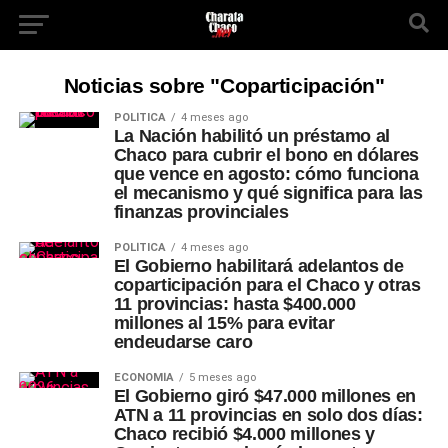
Noticias sobre "Coparticipación"
POLÍTICA
4 meses ago
La Nación habilitó un préstamo al
Chaco para cubrir el bono en dólares
que vence en agosto: cómo funciona
el mecanismo y qué significa para las
finanzas provinciales
POLÍTICA
4 meses ago
El Gobierno habilitará adelantos de
coparticipación para el Chaco y otras
11 provincias: hasta $400.000
millones al 15% para evitar
endeudarse caro
ECONOMÍA
5 meses ago
El Gobierno giró $47.000 millones en
ATN a 11 provincias en solo dos días:
Chaco recibió $4.000 millones y