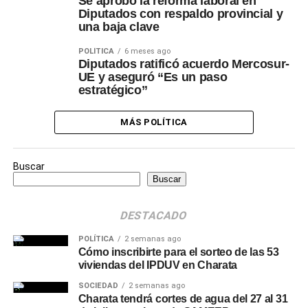
Se aprobó la reforma laboral en
Diputados con respaldo provincial y
una baja clave
POLÍTICA
6 meses ago
Diputados ratificó acuerdo Mercosur-
UE y aseguró “Es un paso
estratégico”
MÁS POLÍTICA
Buscar
Buscar
DESTACADO
POLÍTICA
2 semanas ago
Cómo inscribirte para el sorteo de las 53
viviendas del IPDUV en Charata
SOCIEDAD
2 semanas ago
Charata tendrá cortes de agua del 27 al 31