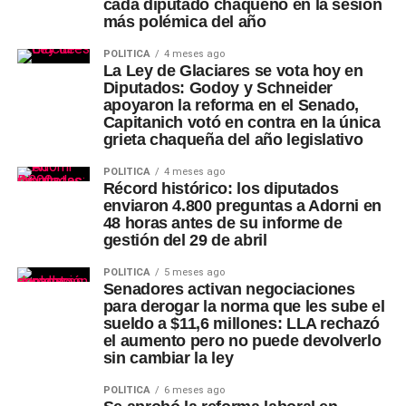
cada diputado chaqueño en la sesión
más polémica del año
POLÍTICA
4 meses ago
La Ley de Glaciares se vota hoy en
Diputados: Godoy y Schneider
apoyaron la reforma en el Senado,
Capitanich votó en contra en la única
grieta chaqueña del año legislativo
POLÍTICA
4 meses ago
Récord histórico: los diputados
enviaron 4.800 preguntas a Adorni en
48 horas antes de su informe de
gestión del 29 de abril
POLÍTICA
5 meses ago
Senadores activan negociaciones
para derogar la norma que les sube el
sueldo a $11,6 millones: LLA rechazó
el aumento pero no puede devolverlo
sin cambiar la ley
POLÍTICA
6 meses ago