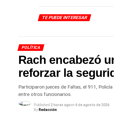
TE PUEDE INTERESAR
POLÍTICA
Rach encabezó un
reforzar la seguri
Participaron jueces de Faltas, el 911, Policí
entre otros funcionarios.
Published
2 horas ago
on
6 de agosto de 2026
By
Redacción