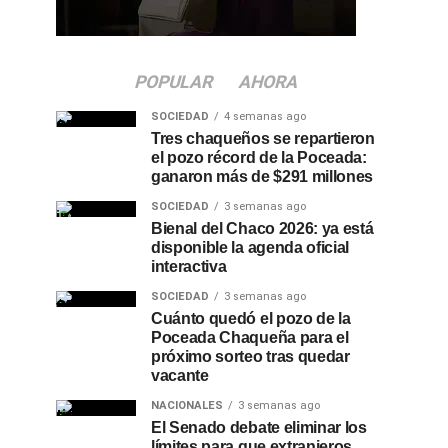
POPULAR
AHORA
SOCIEDAD
4 semanas ago
Tres chaqueños se repartieron
el pozo récord de la Poceada:
ganaron más de $291 millones
SOCIEDAD
3 semanas ago
Bienal del Chaco 2026: ya está
disponible la agenda oficial
interactiva
SOCIEDAD
3 semanas ago
Cuánto quedó el pozo de la
Poceada Chaqueña para el
próximo sorteo tras quedar
vacante
NACIONALES
3 semanas ago
El Senado debate eliminar los
límites para que extranjeros