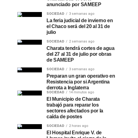
anunciado por SAMEEP
SOCIEDAD
3 semanas ago
La feria judicial de invierno en
el Chaco será del 20 al 31 de
julio
SOCIEDAD
2 semanas ago
Charata tendrá cortes de agua
del 27 al 31 de julio por obras
de SAMEEP
SOCIEDAD
3 semanas ago
Preparan un gran operativo en
Resistencia por si Argentina
derrota a Inglaterra
SOCIEDAD
14 minutos ago
El Municipio de Charata
trabajó para reparar los
sectores afectados por la
caída de postes
SOCIEDAD
2 horas ago
El Hospital Enrique V. de