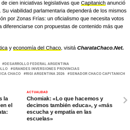
de cien iniciativas legislativas que
Capitanich
anunció
6. Su viabilidad parlamentaria dependerá de los mismos
ión por Zonas Frías: un oficialismo que necesita votos
ca diferenciarse con propuestas de contenido más que
tica
y
economía del Chaco
, visitá
CharataChaco.Net.
DESARROLLO FEDERAL ARGENTINA
OLLO
GRANDES INVERSIONES PROVINCIAS
ICA CHACO
RIGI ARGENTINA 2026
SENADOR CHACO CAPITANICH
ACTUALIDAD
s la
Chomiak: «Lo que hacemos y
en el
decimos también educa», y «más
ata:
escucha y empatía en las
escuelas»