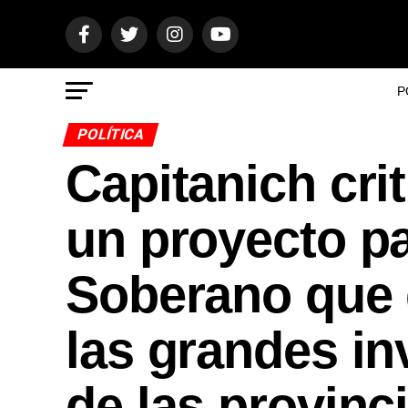
P
POLÍTICA
Capitanich crit
un proyecto p
Soberano que 
las grandes in
de las provinc