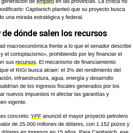
ni generación de
empleo
en las provincias. La crítica no
modificarlo: Capitanich planteó que su proyecto busca
do una mirada estratégica y federal.
 de dónde salen los recursos
dad macroeconómica frente a lo que el senador describe
 el cortoplacismo», prohibiendo por ley financiar el
con sus
recursos
. El mecanismo de financiamiento
ue el RIGI busca atraer: el 3% del rendimiento del
ción, infraestructura, agua, energía y desarrollo
 saldrían de los ingresos fiscales generados por los
r nuevos impuestos ni afectar las garantías y
men vigente.
 es concreto:
YPF
anunció el mayor proyecto petrolero
 valor de 25.000 millones de dólares, con 1.152 pozos y
dólares en ingresos en 15 años. Para Capitanich, ese