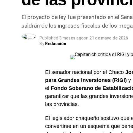
El proyecto de ley fue presentado en el Sena
saldrán de los ingresos fiscales de los meg
Published
3 meses ago
on
21 de mayo de 2026
By
Redacción
El senador nacional por el Chaco
Jo
para Grandes Inversiones (RIGI)
y 
el
Fondo Soberano de Estabilizaci
garantizar que las grandes inversion
las provincias.
El legislador chaqueño sostuvo que 
convertirse en un esquema que benefi