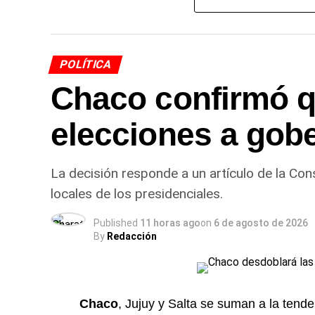
capacitaciones para los agentes que inte
mayor concientización en la comunidad so
vehículos y motocicletas.
POLÍTICA
Desde el Municipio remarcaron que la seg
Chaco confirmó q
continuarán trabajando de manera articul
Policía Caminera para construir una ciud
elecciones a gob
Más
noticias de Charata
en
CharataChac
La decisión responde a un artículo de la Con
locales de los presidenciales.
Published
11 horas ago
on
6 de agosto de 2026
By
Redacción
Chaco
, Jujuy y Salta se suman a la tend