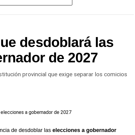
rvienen en los procedimientos, fomentando una
bre la responsabilidad que implica conducir
uridad vial es una tarea de todos y que
ue desdoblará las
ada entre el
Municipio
, el área de Tránsito y la
ad más segura.
ernador de 2027
o.Net.
stitución provincial que exige separar los comicios
encia de desdoblar las
elecciones a gobernador