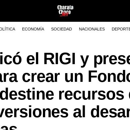
OLÍTICA
ECONOMÍA
SOCIEDAD
NACIONALES
DEPORT
icó el RIGI y pres
ara crear un Fond
destine recursos
versiones al desar
ias