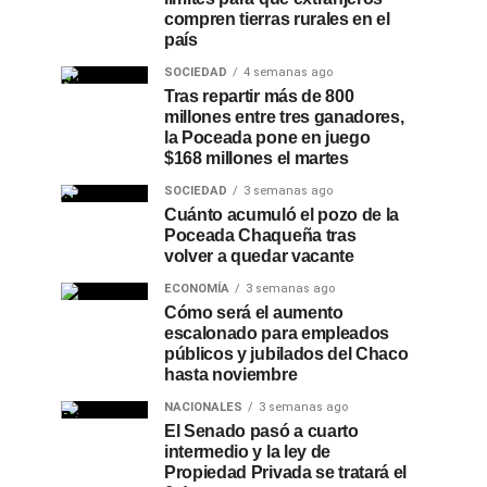
compren tierras rurales en el
país
SOCIEDAD
4 semanas ago
Tras repartir más de 800
millones entre tres ganadores,
la Poceada pone en juego
$168 millones el martes
SOCIEDAD
3 semanas ago
Cuánto acumuló el pozo de la
Poceada Chaqueña tras
volver a quedar vacante
ECONOMÍA
3 semanas ago
Cómo será el aumento
escalonado para empleados
públicos y jubilados del Chaco
hasta noviembre
NACIONALES
3 semanas ago
El Senado pasó a cuarto
intermedio y la ley de
Propiedad Privada se tratará el