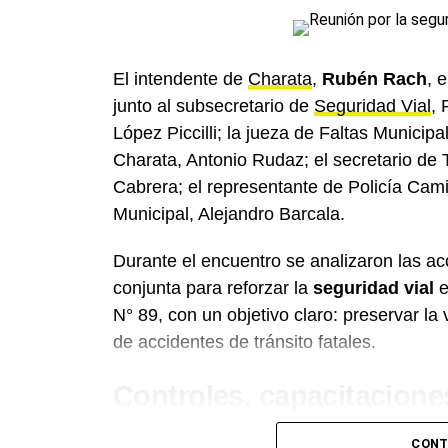
El intendente de
Charata
,
Rubén Rach
, 
junto al subsecretario de
Seguridad Vial
, 
López Piccilli; la jueza de Faltas Municip
Charata, Antonio Rudaz; el secretario de T
Cabrera; el representante de Policía Cami
Municipal, Alejandro Barcala.
Durante el encuentro se analizaron las a
conjunta para reforzar la
seguridad vial
e
N° 89, con un objetivo claro: preservar la v
de accidentes de tránsito fatales.
Controles, capacitacione
Además de fortalecer los
controles y ope
CONT