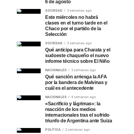
6 de agosto
SOCIEDAD
3 semanas ago
Este miércoles no habrá
clases en el turno tarde en el
Chaco por el partido de la
Selección
SOCIEDAD
3 semanas ago
Qué anticipa para Charata y el
sudoeste chaqueño el nuevo
informe técnico sobre El Niño
NACIONALES
3 semanas ago
Qué sanción arriesga la AFA
por la bandera de Malvinas y
cuál es el antecedente
NACIONALES
4 semanas ago
«Sacrificio y lágrimas»: la
reacción de los medios
internacionales tras el sufrido
triunfo de Argentina ante Suiza
POLÍTICA
2 semanas ago