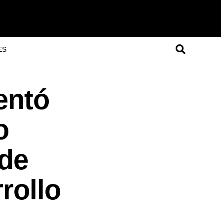
ES
entó
o
 de
rollo