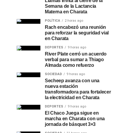
Llamas invita al cierre de la
Semana de la Lactancia
Materna en Charata
POLÍTICA
2 horas ago
Rach encabezó una reunión
para reforzar la seguridad vial
en Charata
DEPORTES
9 horas ago
River Plate cerró un acuerdo
verbal para sumar a Thiago
Almada como refuerzo
SOCIEDAD
9 horas ago
Secheep avanza con una
nueva estación
transformadora para fortalecer
la electricidad en Charata
DEPORTES
9 horas ago
El Chaco Juega sigue en
marcha en Charata con una
jornada de básquet 3×3