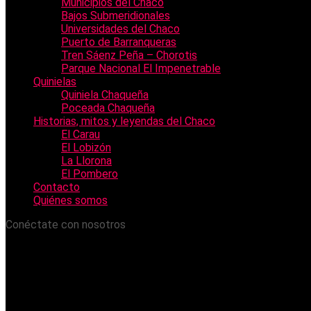
Municipios del Chaco
Bajos Submeridionales
Universidades del Chaco
Puerto de Barranqueras
Tren Sáenz Peña – Chorotis
Parque Nacional El Impenetrable
Quinielas
Quiniela Chaqueña
Poceada Chaqueña
Historias, mitos y leyendas del Chaco
El Carau
El Lobizón
La Llorona
El Pombero
Contacto
Quiénes somos
Conéctate con nosotros