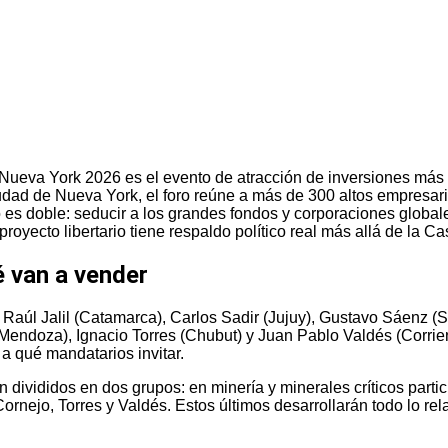
 Nueva York 2026 es el evento de atracción de inversiones más
udad de Nueva York, el foro reúne a más de 300 altos empresar
o es doble: seducir a los grandes fondos y corporaciones globa
 proyecto libertario tiene respaldo político real más allá de la 
é van a vender
aúl Jalil (Catamarca), Carlos Sadir (Jujuy), Gustavo Sáenz (S
(Mendoza), Ignacio Torres (Chubut) y Juan Pablo Valdés (Corrie
a qué mandatarios invitar.
n divididos en dos grupos: en minería y minerales críticos parti
Cornejo, Torres y Valdés. Estos últimos desarrollarán todo lo r