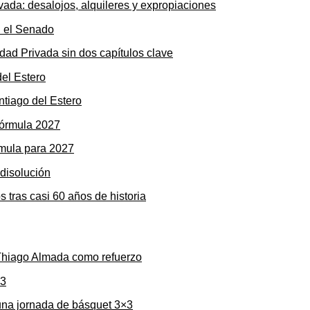
ada: desalojos, alquileres y expropiaciones
dad Privada sin dos capítulos clave
ntiago del Estero
rmula para 2027
s tras casi 60 años de historia
 Thiago Almada como refuerzo
una jornada de básquet 3×3