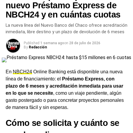
Sin intereses ni costos
nuevo Préstamo Express de
NBCH24 y en cuántas cuotas
adicionales
La nueva línea del Nuevo Banco del Chaco ofrece acreditación
Las compras realizadas con Adelanto Chaco 24 no tienen
inmediata, libre destino y un plazo de devolución de 6 meses
intereses y se pueden hacer en comercios de todos los
rubros, como
supermercados, almacenes, estaciones
Published
1 semana ago
on
28 de julio de 2026
By
Redacción
de servicio, restaurantes, farmacias e indumentaria,
entre otros.
Para la red de comercios, la operación
funciona exactamente igual que cualquier venta con
tarjeta de débito, sin necesidad de realizar ninguna
En
NBCH24
Online Banking está disponible una nueva
acción o trámite adicional. El servicio no tiene costos
línea de financiamiento: el
Préstamo Express, con
adicionales, comisiones ni intereses, y puede utilizarse
plazo de 6 meses y acreditación inmediata para usar
en cualquier comercio que opere con la tarjeta de débito
en lo que se necesite
, como un viaje pendiente, algún
Chaco 24
.
gasto postergado o para concretar proyectos personales
de manera fácil y sin esperas.
Una herramienta pensada para
Cómo se solicita y cuánto se
el día a día