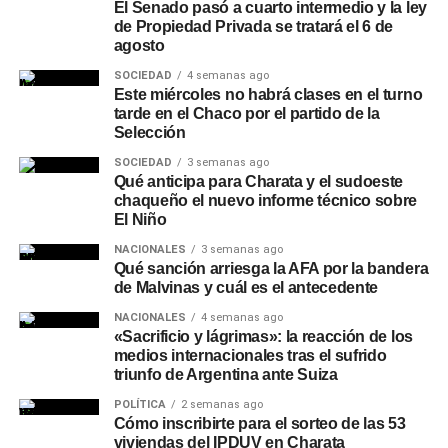
El Senado pasó a cuarto intermedio y la ley
comercios adheridos a
Unicobros
, con montos de hasta
de Propiedad Privada se tratará el 6 de
$30.000.000, libre destino y gestión 100% online. A estas
agosto
opciones se suman otras líneas de gestión presencial,
SOCIEDAD
4 semanas ago
como la consolidación de deudas y
Tu Préstamo en 36
Este miércoles no habrá clases en el turno
tarde en el Chaco por el partido de la
cuotas
, para financiar compras en comercios adheridos
Selección
de rubros como construcción, turismo, motos, bicicletas,
hogar y náutica.
SOCIEDAD
3 semanas ago
Qué anticipa para Charata y el sudoeste
chaqueño el nuevo informe técnico sobre
Recomendaciones de
El Niño
seguridad
NACIONALES
3 semanas ago
Qué sanción arriesga la AFA por la bandera
de Malvinas y cuál es el antecedente
Desde la entidad remarcaron que NBCH nunca solicita a
NACIONALES
4 semanas ago
sus clientes realizar simulaciones de préstamos, cambios
«Sacrificio y lágrimas»: la reacción de los
de contraseñas, instalación de aplicaciones o
medios internacionales tras el sufrido
transferencias de dinero, y recomendaron operar siempre
triunfo de Argentina ante Suiza
a través de los canales oficiales del banco: el
WhatsApp
POLÍTICA
2 semanas ago
verificado 3624161290
o las redes sociales oficiales de
Cómo inscribirte para el sorteo de las 53
la entidad.
viviendas del IPDUV en Charata