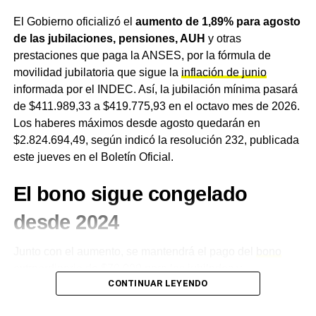
cifras que coinciden con la inflación general del período.
El Gobierno oficializó el
aumento de 1,89% para agosto
La canasta alimentaria pasó de $589.510 en diciembre a
de las jubilaciones, pensiones, AUH
y otras
los $665.053 de abril.
prestaciones que paga la ANSES, por la fórmula de
movilidad jubilatoria que sigue la
inflación de junio
Vale aclarar que los valores del INDEC corresponden al
informada por el INDEC. Así, la jubilación mínima pasará
Gran Buenos Aires
y no reflejan directamente la realidad
de $411.989,33 a $419.775,93 en el octavo mes de 2026.
del interior. Históricamente, los precios de alimentos son
Los haberes máximos desde agosto quedarán en
más altos en la Patagonia y más bajos en el norte del
$2.824.694,49, según indicó la resolución 232, publicada
país, lo que implica que la línea de pobreza efectiva en el
este jueves en el Boletín Oficial.
Chaco puede diferir de la cifra nacional. Sin embargo, la
proporción entre canasta e ingresos —la brecha— es el
El bono sigue congelado
indicador más relevante para evaluar el acceso real de
las familias.
desde 2024
Mientras el debate sobre las cifras nacionales continúa,
Junto con el aumento, se mantendrá el pago del
bono
en
Charata
y el
Departamento Chacabuco
las familias
extraordinario de $70.000
para los jubilados y
que cobran la
Tarjeta Alimentar
reciben en mayo entre
CONTINUAR LEYENDO
pensionados de menores ingresos, un refuerzo que no se
$89.000 y $178.000 mensuales según la composición del
actualiza desde marzo de 2024.
Quienes cobran la
hogar —menos del 27% de la canasta alimentaria de una