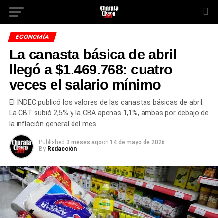
ECONOMÍA
La canasta básica de abril
llegó a $1.469.768: cuatro
veces el salario mínimo
El INDEC publicó los valores de las canastas básicas de abril.
La CBT subió 2,5% y la CBA apenas 1,1%, ambas por debajo de
la inflación general del mes.
Published
3 meses ago
on
14 de mayo de 2026
By
Redacción