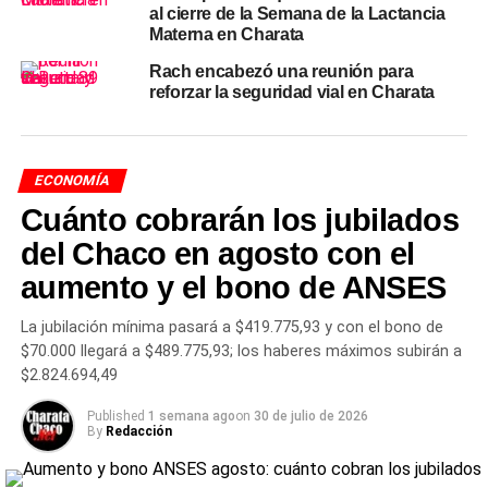
alimentarias de un hogar. La CBT agrega sobre esa base
al cierre de la Semana de la Lactancia
Materna en Charata
los gastos en vestimenta, transporte, salud, educación y
otros servicios esenciales. Si los ingresos de una familia
Rach encabezó una reunión para
no alcanzan la CBA, el INDEC la clasifica como
reforzar la seguridad vial en Charata
indigente; si superan la CBA pero no llegan a la CBT, es
considerada pobre no indigente.
ECONOMÍA
El organismo también publicó los valores para otros tipos
Cuánto cobrarán los jubilados
de hogar. Un núcleo de tres integrantes —una mujer de
35 años, su hijo de 18 y su madre de 61— tuvo una CBT
del Chaco en agosto con el
de
$1.170.106
y una CBA de
$529.460
. En el extremo
aumento y el bono de ANSES
opuesto, una familia de cinco personas con hijos
pequeños enfrentó una CBT de
$1.545.872
y una CBA de
La jubilación mínima pasará a $419.775,93 y con el bono de
$699.490
.
$70.000 llegará a $489.775,93; los haberes máximos subirán a
$2.824.694,49
En lo que va del año
Published
1 semana ago
on
30 de julio de 2026
By
Redacción
En el acumulado del primer cuatrimestre, tanto la CBT
como la CBA subieron
12,3% y 12,8% respectivamente
,