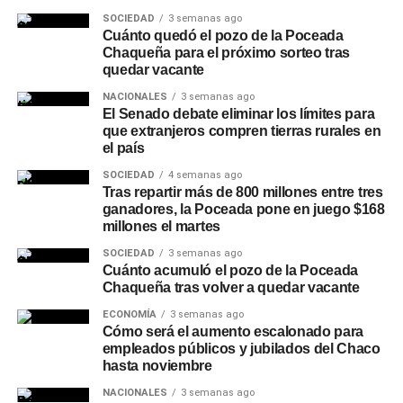
empresas privadas que acrediten sus haberes en
SOCIEDAD
3 semanas ago
Cuánto quedó el pozo de la Poceada
NBCH
.
Los trabajadores de empresas privadas,
Chaqueña para el próximo sorteo tras
comercios o pymes que aún no cobran su sueldo en el
quedar vacante
banco pueden solicitar a su empleador el cambio para
NACIONALES
3 semanas ago
acceder a préstamos personales, la tarjeta Tuya, la
El Senado debate eliminar los límites para
cuenta remunerada y otras opciones de inversión.
que extranjeros compren tierras rurales en
el país
Otras líneas disponibles en
SOCIEDAD
4 semanas ago
Tras repartir más de 800 millones entre tres
NBCH24
ganadores, la Poceada pone en juego $168
millones el martes
Además del Préstamo Express, la plataforma ofrece el
SOCIEDAD
3 semanas ago
Préstamo Inmediato, con montos de hasta
Cuánto acumuló el pozo de la Poceada
Chaqueña tras volver a quedar vacante
$15.000.000, plazos de hasta 24 meses y tasa fija, y el
Préstamo Anticipo en 3 cuotas
, pensado para
ECONOMÍA
3 semanas ago
Cómo será el aumento escalonado para
necesidades puntuales de corto plazo. Para el sector
empleados públicos y jubilados del Chaco
privado, el Préstamo +Profesionales permite acceder
hasta noviembre
hasta $30.000.000 con plazos de hasta 24 meses y tasa
NACIONALES
3 semanas ago
fija, mientras que la línea +Comercios está destinada a