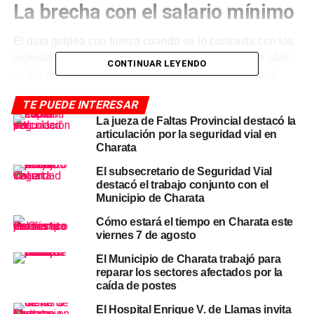
La brecha con el salario mínimo
El dato golpea con fuerza cuando se lo contrasta con los
ingresos reales. El Salario Mínimo, Vital y Móvil de abril
CONTINUAR LEYENDO
se fijó en $357.800, de acuerdo al cronograma oficial
vigente. Eso significa que la canasta que define la línea
TE PUEDE INTERESAR
de pobreza
cuadruplica el piso salarial legal del país
:
La jueza de Faltas Provincial destacó la
un trabajador que cobra el mínimo necesitaría más de
articulación por la seguridad vial en
cuatro sueldos para que su familia no sea pobre.
Charata
El subsecretario de Seguridad Vial
Para el
Chaco
, donde
el salario mínimo perdió casi el
destacó el trabajo conjunto con el
40% de su poder adquisitivo desde 2023 y la provincia
Municipio de Charata
figura entre las de mayor caída del empleo formal
, esa
Cómo estará el tiempo en Charata este
brecha tiene consecuencias concretas en la vida
viernes 7 de agosto
cotidiana de miles de familias del interior.
El Municipio de Charata trabajó para
Qué mide cada canasta
reparar los sectores afectados por la
caída de postes
La CBA cubre exclusivamente las necesidades
El Hospital Enrique V. de Llamas invita