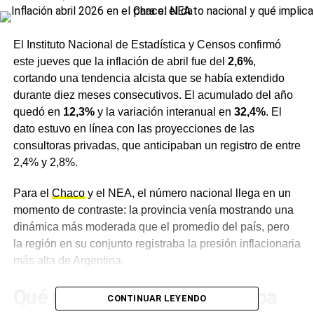
El Instituto Nacional de Estadística y Censos confirmó
este jueves que la inflación de abril fue del
2,6%
,
cortando una tendencia alcista que se había extendido
durante diez meses consecutivos. El acumulado del año
quedó en
12,3%
y la variación interanual en
32,4%
. El
dato estuvo en línea con las proyecciones de las
consultoras privadas, que anticipaban un registro de entre
2,4% y 2,8%.
Para el
Chaco
y el NEA, el número nacional llega en un
momento de contraste: la provincia venía mostrando una
dinámica más moderada que el promedio del país, pero
la región en su conjunto registraba la presión inflacionaria
más alta de Argentina.
Qué rubros empujaron la suba
CONTINUAR LEYENDO