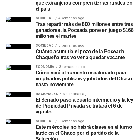
cuenta remunerada y otras opciones de inversión.
que extranjeros compren tierras rurales en
el país
Otras líneas disponibles en
SOCIEDAD
4 semanas ago
Tras repartir más de 800 millones entre tres
NBCH24
ganadores, la Poceada pone en juego $168
millones el martes
Además del Préstamo Express, la plataforma ofrece el
SOCIEDAD
3 semanas ago
Préstamo Inmediato, con montos de hasta
Cuánto acumuló el pozo de la Poceada
Chaqueña tras volver a quedar vacante
$15.000.000, plazos de hasta 24 meses y tasa fija, y el
Préstamo Anticipo en 3 cuotas
, pensado para
ECONOMÍA
3 semanas ago
Cómo será el aumento escalonado para
necesidades puntuales de corto plazo. Para el sector
empleados públicos y jubilados del Chaco
privado, el Préstamo +Profesionales permite acceder
hasta noviembre
hasta $30.000.000 con plazos de hasta 24 meses y tasa
NACIONALES
3 semanas ago
fija, mientras que la línea +Comercios está destinada a
El Senado pasó a cuarto intermedio y la ley
comercios adheridos a
Unicobros
, con montos de hasta
de Propiedad Privada se tratará el 6 de
$30.000.000, libre destino y gestión 100% online. A estas
agosto
opciones se suman otras líneas de gestión presencial,
SOCIEDAD
3 semanas ago
como la consolidación de deudas y
Tu Préstamo en 36
Este miércoles no habrá clases en el turno
tarde en el Chaco por el partido de la
cuotas
, para financiar compras en comercios adheridos
Selección