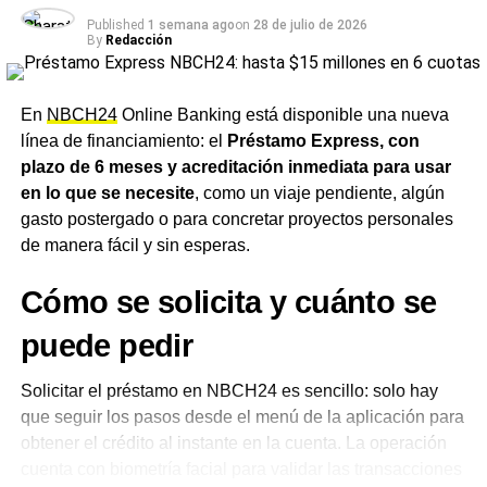
rubros, como
supermercados, almacenes, estaciones
Published
1 semana ago
on
28 de julio de 2026
By
Redacción
de servicio, restaurantes, farmacias e indumentaria,
entre otros.
Para la red de comercios, la operación
funciona exactamente igual que cualquier venta con
En
NBCH24
Online Banking está disponible una nueva
tarjeta de débito, sin necesidad de realizar ninguna
línea de financiamiento: el
Préstamo Express, con
acción o trámite adicional. El servicio no tiene costos
plazo de 6 meses y acreditación inmediata para usar
adicionales, comisiones ni intereses, y puede utilizarse
en lo que se necesite
, como un viaje pendiente, algún
en cualquier comercio que opere con la tarjeta de débito
gasto postergado o para concretar proyectos personales
Chaco 24
.
de manera fácil y sin esperas.
Una herramienta pensada para
Cómo se solicita y cuánto se
el día a día
puede pedir
Desde el
NBCH
remarcaron que la entidad busca
Solicitar el préstamo en NBCH24 es sencillo: solo hay
posicionarse como aliada de las familias chaqueñas para
que seguir los pasos desde el menú de la aplicación para
acompañar el día a día, con la tranquilidad de poder
obtener el crédito al instante en la cuenta. La operación
comprar y cubrir imprevistos incluso cuando no hay saldo
cuenta con biometría facial para validar las transacciones
disponible.
El banco recordó además que nunca