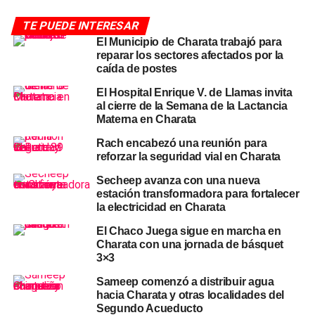
en abril
TE PUEDE INTERESAR
El mayor impulso al índice de abril vino de los precios
El Municipio de Charata trabajó para
reparar los sectores afectados por la
regulados, que subieron 4,7%
, traccionados por ajustes
caída de postes
en transporte y electricidad. El IPC núcleo registró un
2,3%
, con alquileres, servicios vinculados a la vivienda y
El Hospital Enrique V. de Llamas invita
al cierre de la Semana de la Lactancia
restaurantes como principales factores. Los precios
Materna en Charata
estacionales no mostraron variación: los aumentos de
indumentaria por cambio de temporada se compensaron
Rach encabezó una reunión para
reforzar la seguridad vial en Charata
con bajas en turismo y frutas.
Secheep avanza con una nueva
El rubro
alimentos y bebidas no alcohólicas subió
estación transformadora para fortalecer
apenas 1,4%
en abril a nivel nacional, lo que representa
la electricidad en Charata
una señal positiva para los hogares del interior chaqueño,
El Chaco Juega sigue en marcha en
donde el peso de la alimentación en el gasto familiar es
Charata con una jornada de básquet
estructuralmente mayor que en los grandes centros
3×3
urbanos.
Sameep comenzó a distribuir agua
hacia Charata y otras localidades del
El Chaco y el NEA: segunda
Segundo Acueducto