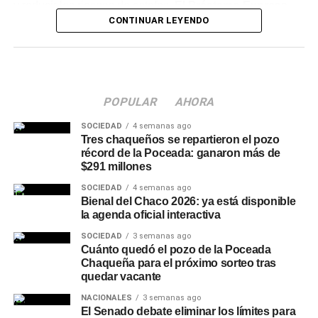
y reducir los riesgos de estafas.
El Préstamo Express
solicita a sus clientes compartir su clave PIN, clave
CONTINUAR LEYENDO
permite acceder a hasta $15.000.000
, según la
Token o credenciales de homebanking,
ni realizar
calificación crediticia de cada cliente, con un plazo de
simulaciones de préstamos por fuera de sus canales
devolución de 6 meses, tasa de interés variable,
oficiales.
acreditación inmediata y libre destino.
POPULAR
AHORA
Quiénes pueden acceder al
SOCIEDAD
4 semanas ago
beneficio
Tres chaqueños se repartieron el pozo
récord de la Poceada: ganaron más de
$291 millones
La línea está habilitada para pasivos provinciales,
personal activo de la Administración Pública Provincial,
SOCIEDAD
4 semanas ago
Bienal del Chaco 2026: ya está disponible
empresas del Estado, ECOM, SAMEEP, SECHEEP y
la agenda oficial interactiva
municipalidades, así como
para empleados de
empresas privadas que acrediten sus haberes en
SOCIEDAD
3 semanas ago
Cuánto quedó el pozo de la Poceada
NBCH
.
Los trabajadores de empresas privadas,
Chaqueña para el próximo sorteo tras
comercios o pymes que aún no cobran su sueldo en el
quedar vacante
banco pueden solicitar a su empleador el cambio para
NACIONALES
3 semanas ago
acceder a préstamos personales, la tarjeta Tuya, la
El Senado debate eliminar los límites para