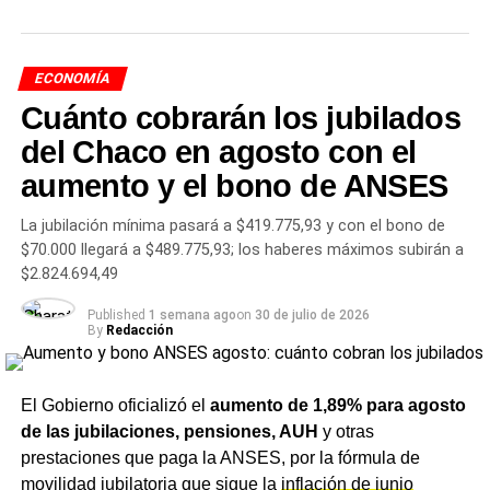
provincia más baja, región más
cara
ECONOMÍA
Cuánto cobrarán los jubilados
El dato provincial específico de abril estará disponible en
del Chaco en agosto con el
los próximos días, cuando la consultora Politikon Chaco
aumento y el bono de ANSES
procese el informe regional del INDEC. Lo que sí se
conoce es el punto de partida: según informó
La jubilación mínima pasará a $419.775,93 y con el bono de
CharataChaco.Net
en abril, el
Chaco cerró el primer
$70.000 llegará a $489.775,93; los haberes máximos subirán a
trimestre con una
inflación acumulada del 8,3%
,
$2.824.694,49
ubicándose como la segunda provincia con menor suba
de precios del país entre los diez distritos con medición
Published
1 semana ago
on
30 de julio de 2026
By
Redacción
propia, solo por debajo de Río Negro. El promedio
nacional del período fue del 9,4%.
El Gobierno oficializó el
aumento de 1,89% para agosto
Sin embargo, ese resultado provincial convive con un
de las jubilaciones, pensiones, AUH
y otras
cuadro regional más preocupante:
el NEA acumuló
prestaciones que paga la ANSES, por la fórmula de
11,5% en el mismo trimestre, la inflación regional más
movilidad jubilatoria que sigue la
inflación de junio
alta de Argentina
. La diferencia responde a