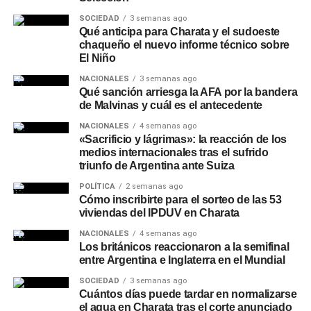
de rubros como construcción, turismo, motos, bicicletas,
hogar y náutica.
SOCIEDAD
3 semanas ago
Qué anticipa para Charata y el sudoeste
chaqueño el nuevo informe técnico sobre
Recomendaciones de
El Niño
seguridad
NACIONALES
3 semanas ago
Qué sanción arriesga la AFA por la bandera
de Malvinas y cuál es el antecedente
Desde la entidad remarcaron que NBCH nunca solicita a
NACIONALES
4 semanas ago
sus clientes realizar simulaciones de préstamos, cambios
«Sacrificio y lágrimas»: la reacción de los
de contraseñas, instalación de aplicaciones o
medios internacionales tras el sufrido
transferencias de dinero, y recomendaron operar siempre
triunfo de Argentina ante Suiza
a través de los canales oficiales del banco: el
WhatsApp
POLÍTICA
2 semanas ago
verificado 3624161290
o las redes sociales oficiales de
Cómo inscribirte para el sorteo de las 53
la entidad.
viviendas del IPDUV en Charata
NACIONALES
4 semanas ago
Los británicos reaccionaron a la semifinal
entre Argentina e Inglaterra en el Mundial
SOCIEDAD
3 semanas ago
Cuántos días puede tardar en normalizarse
el agua en Charata tras el corte anunciado