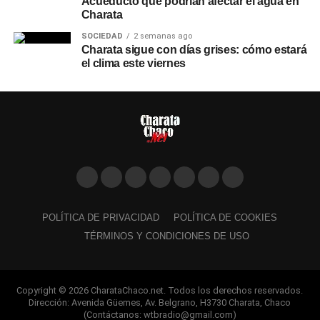
Acueducto que podrían afectar el agua en
Charata
SOCIEDAD
2 semanas ago
Charata sigue con días grises: cómo estará
el clima este viernes
POLÍTICA DE PRIVACIDAD
POLÍTICA DE COOKIES
TÉRMINOS Y CONDICIONES DE USO
Copyright © 2026 CharataChaco.net. Todos los derechos reservados.
Dirección: Avenida Güemes, Av. Belgrano, H3730 Charata, Chaco
(Contáctanos: wtbradio@gmail.com)