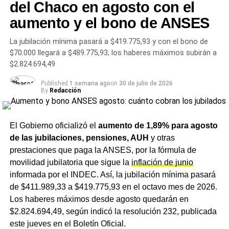
del Chaco en agosto con el
aumento y el bono de ANSES
El problema está en la otra cara del informe. La
proyección de
inflación
del 30,4% descarta lo que el FMI
La jubilación mínima pasará a $419.775,93 y con el bono de
había anticipado como un proceso de desinflación más
$70.000 llegará a $489.775,93; los haberes máximos subirán a
rápido hacia el 16%. Petya Koeva Brooks, subdirectora
$2.824.694,49
del Departamento de Investigación del organismo, señaló
que la revisión responde al «menor impulso de la
Published
1 semana ago
on
30 de julio de 2026
By
Redacción
actividad observado durante el segundo semestre del año
pasado» y a las nuevas condiciones internacionales.
El Gobierno oficializó el
aumento de 1,89% para agosto
El impacto en el interior del país
de las jubilaciones, pensiones, AUH
y otras
prestaciones que paga la ANSES, por la fórmula de
Para el Chaco y las provincias del interior, la combinación
movilidad jubilatoria que sigue la
inflación de junio
de menor crecimiento y mayor inflación es
informada por el INDEC. Así, la jubilación mínima pasará
particularmente sensible. La provincia ya registra una de
de $411.989,33 a $419.775,93 en el octavo mes de 2026.
las tasas de pobreza más altas del país — el área
Los haberes máximos desde agosto quedarán en
metropolitana del Gran Resistencia supera el
42%
según
$2.824.694,49, según indicó la resolución 232, publicada
datos del
INDEC
presentados esta semana en el Senado
este jueves en el Boletín Oficial.
— y el salario promedio provincial está muy por debajo