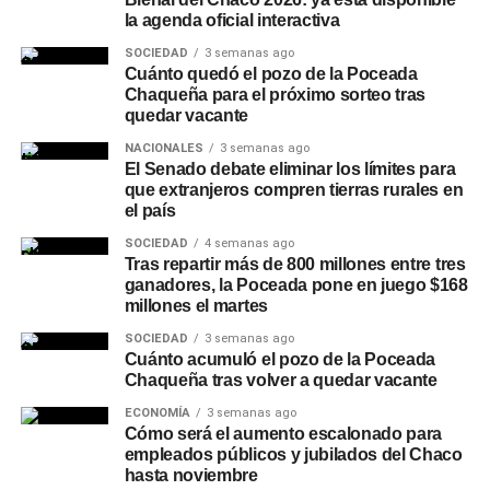
Además del Préstamo Express, la plataforma ofrece el
la agenda oficial interactiva
Préstamo Inmediato, con montos de hasta
SOCIEDAD
3 semanas ago
$15.000.000, plazos de hasta 24 meses y tasa fija, y el
Cuánto quedó el pozo de la Poceada
Préstamo Anticipo en 3 cuotas
Chaqueña para el próximo sorteo tras
, pensado para
quedar vacante
necesidades puntuales de corto plazo. Para el sector
privado, el Préstamo +Profesionales permite acceder
NACIONALES
3 semanas ago
El Senado debate eliminar los límites para
hasta $30.000.000 con plazos de hasta 24 meses y tasa
que extranjeros compren tierras rurales en
fija, mientras que la línea +Comercios está destinada a
el país
comercios adheridos a
Unicobros
, con montos de hasta
SOCIEDAD
4 semanas ago
$30.000.000, libre destino y gestión 100% online. A estas
Tras repartir más de 800 millones entre tres
opciones se suman otras líneas de gestión presencial,
ganadores, la Poceada pone en juego $168
como la consolidación de deudas y
Tu Préstamo en 36
millones el martes
cuotas
, para financiar compras en comercios adheridos
SOCIEDAD
3 semanas ago
de rubros como construcción, turismo, motos, bicicletas,
Cuánto acumuló el pozo de la Poceada
Chaqueña tras volver a quedar vacante
hogar y náutica.
ECONOMÍA
3 semanas ago
Recomendaciones de
Cómo será el aumento escalonado para
empleados públicos y jubilados del Chaco
hasta noviembre
seguridad