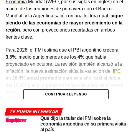
Economía
Mundial (WEO, por sus siglas en inglés) en el
marco de las reuniones de primavera con el Banco
Mundial, y la Argentina salió con una lectura dual:
sigue
siendo de las economías de mayor crecimiento en la
región
, pero con proyecciones recortadas en ambos
frentes clave.
Para 2026, el FMI estima que el PBI argentino crecerá
3,5%
, medio punto menos que los
4%
que había
proyectado en octubre. La revisión también alcanzó a la
inflación: la nueva estimación sitúa la variación del
IPC
en
30,4% anual promedio
para este año, casi el doble
del 16,4% que el organismo había calculado seis meses
atrás.
CONTINUAR LEYENDO
El ajuste no responde a un deterioro específico de la
TE PUEDE INTERESAR
política económica argentina sino a un shock externo. El
Qué dijo la titular del FMI sobre la
FMI atribuye el cambio de escenario global al
conflicto
economía argentina en su primera visita
en Medio Oriente
, el cierre del estrecho de Ormuz y los
al país