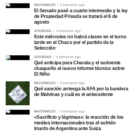
NACIONALES
3 semanas ago
El Senado pasó a cuarto intermedio y la ley
Desde la entidad remarcaron que NBCH nunca solicita a
de Propiedad Privada se tratará el 6 de
sus clientes realizar simulaciones de préstamos, cambios
agosto
de contraseñas, instalación de aplicaciones o
SOCIEDAD
3 semanas ago
transferencias de dinero, y recomendaron operar siempre
Este miércoles no habrá clases en el turno
a través de los canales oficiales del banco: el
WhatsApp
tarde en el Chaco por el partido de la
verificado 3624161290
o las redes sociales oficiales de
Selección
la entidad.
SOCIEDAD
3 semanas ago
Qué anticipa para Charata y el sudoeste
chaqueño el nuevo informe técnico sobre
El Niño
NACIONALES
3 semanas ago
Qué sanción arriesga la AFA por la bandera
de Malvinas y cuál es el antecedente
NACIONALES
4 semanas ago
«Sacrificio y lágrimas»: la reacción de los
medios internacionales tras el sufrido
triunfo de Argentina ante Suiza