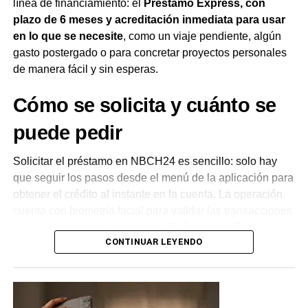
línea de financiamiento: el
Préstamo Express, con
acción o trámite adicional. El servicio no tiene costos
plazo de 6 meses y acreditación inmediata para usar
adicionales, comisiones ni intereses, y puede utilizarse
en lo que se necesite
, como un viaje pendiente, algún
en cualquier comercio que opere con la tarjeta de débito
gasto postergado o para concretar proyectos personales
Chaco 24
.
de manera fácil y sin esperas.
Una herramienta pensada para
Cómo se solicita y cuánto se
el día a día
puede pedir
Desde el
NBCH
remarcaron que la entidad busca
Solicitar el préstamo en NBCH24 es sencillo: solo hay
posicionarse como aliada de las familias chaqueñas para
que seguir los pasos desde el menú de la aplicación para
acompañar el día a día, con la tranquilidad de poder
obtener el crédito al instante en la cuenta. La operación
comprar y cubrir imprevistos incluso cuando no hay saldo
cuenta con biometría facial para validar las transacciones
disponible.
El banco recordó además que nunca
y reducir los riesgos de estafas.
El Préstamo Express
solicita a sus clientes compartir su clave PIN, clave
CONTINUAR LEYENDO
permite acceder a hasta $15.000.000
, según la
Token o credenciales de homebanking,
ni realizar
calificación crediticia de cada cliente, con un plazo de
simulaciones de préstamos por fuera de sus canales
devolución de 6 meses, tasa de interés variable,
oficiales.
acreditación inmediata y libre destino.