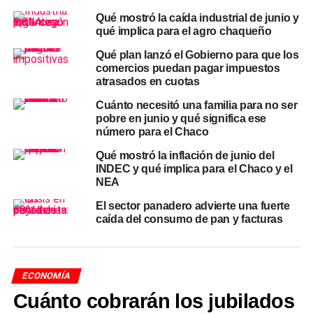
ataques a instalaciones de producción energética, que
Qué mostró la caída industrial de junio y
encarecieron el petróleo y reavivaron presiones
qué implica para el agro chaqueño
inflacionarias en todo el mundo. Sin la guerra, el propio
organismo reconoce que el crecimiento global de 2026
Qué plan lanzó el Gobierno para que los
comercios puedan pagar impuestos
habría sido revisado al alza.
atrasados en cuotas
Argentina por encima del
Cuánto necesitó una familia para no ser
pobre en junio y qué significa ese
promedio regional, pero en un
número para el Chaco
Qué mostró la inflación de junio del
mundo más frágil
INDEC y qué implica para el Chaco y el
NEA
Pese al recorte, la posición relativa de
Argentina
sigue
El sector panadero advierte una fuerte
siendo favorable en la foto regional. El FMI proyecta un
caída del consumo de pan y facturas
crecimiento del
2,3%
para el conjunto de América Latina y
el Caribe en 2026, con
Brasil en 1,9%
y
México en 1,6%
.
Argentina, con su 3,5%, queda por encima de todos sus
principales vecinos. Para 2027, el Fondo proyecta una
ECONOMÍA
recuperación a
4%
para el país, por encima del 2,7%
Cuánto cobrarán los jubilados
regional.