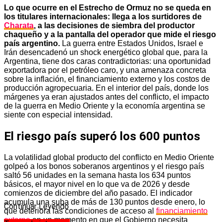
Lo que ocurre en el Estrecho de Ormuz no se queda en
los titulares internacionales: llega a los surtidores de
Charata
, a las decisiones de siembra del productor
chaqueño y a la pantalla del operador que mide el riesgo
país argentino.
La guerra entre Estados Unidos, Israel e
Irán desencadenó un shock energético global que, para la
Argentina, tiene dos caras contradictorias: una oportunidad
exportadora por el petróleo caro, y una amenaza concreta
sobre la inflación, el financiamiento externo y los costos de
producción agropecuaria. En el interior del país, donde los
márgenes ya eran ajustados antes del conflicto, el impacto
de la guerra en Medio Oriente y la economía argentina se
siente con especial intensidad.
El riesgo país superó los 600 puntos
La volatilidad global producto del conflicto en Medio Oriente
golpeó a los bonos soberanos argentinos y el riesgo país
saltó 56 unidades en la semana hasta los 634 puntos
básicos, el mayor nivel en lo que va de 2026 y desde
comienzos de diciembre del año pasado. El indicador
acumula una suba de más de 130 puntos desde enero, lo
Continuar Leyendo
que deteriora las condiciones de acceso al
financiamiento
externo
en un momento en que el Gobierno necesita