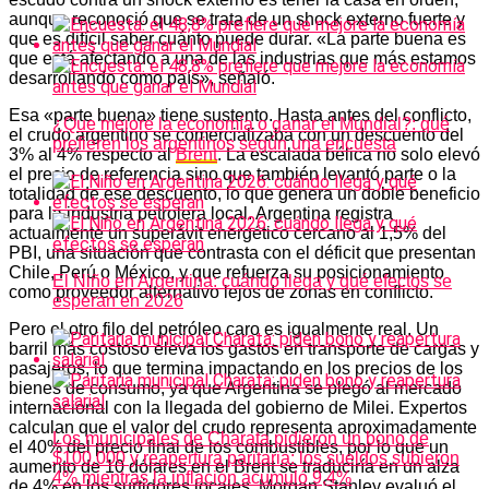
aunque reconoció que se trata de un shock externo fuerte y
que es difícil saber cuánto puede durar. «La parte buena es
que está afectando a una de las industrias que más estamos
desarrollando como país», señaló.
Esa «parte buena» tiene sustento. Hasta antes del conflicto,
¿Que mejore la economía o ganar el Mundial?: qué
el crudo argentino se comercializaba con un descuento del
prefieren los argentinos según una encuesta
3% al 4% respecto al
Brent
. La escalada bélica no solo elevó
el precio de referencia sino que también levantó parte o la
totalidad de ese descuento, lo que genera un doble beneficio
para la industria petrolera local. Argentina registra
actualmente un superávit energético cercano al 1,5% del
PBI, una situación que contrasta con el déficit que presentan
Chile, Perú o México, y que refuerza su posicionamiento
El Niño en Argentina: cuándo llega y qué efectos se
como proveedor alternativo lejos de zonas en conflicto.
esperan en 2026
Pero el otro filo del petróleo caro es igualmente real. Un
barril más costoso eleva los gastos en transporte de cargas y
pasajeros, lo que termina impactando en los precios de los
bienes de consumo, ya que Argentina se plegó al mercado
internacional con la llegada del gobierno de Milei. Expertos
calculan que el valor del crudo representa aproximadamente
Los municipales de Charata pidieron un bono de
el 40% del precio final de los combustibles, por lo que un
$100.000 y reapertura paritaria: los sueldos subieron
aumento de 10 dólares en el Brent se traduciría en un alza
4% mientras la inflación acumuló 9,4%
de 4% en los surtidores locales. Morgan Stanley evaluó el