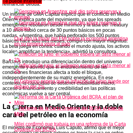
Te puede interesar
refinanciar deuda.
Un informe de GMA Capital explicó que el conflicto en Medio
Oriente explica parte del movimiento, ya que los spreads
emergentes rebotaron desde mínimos y la tasa del Treasury
a 10 años subió cerca de 30 puntos básicos en pocas
ruedas. «Argentina, que había perforado los 500 puntos
Qué dijo la titular del FMI sobre la economía argentina
básicos hace solo tres meses, corrigió con mayor magnitud.
en su primera visita al país
La beta juega en contra: cuando el mundo ajusta, los activos
locales amplifican la tendencia», advirtió la consultora.
Barclays introdujo una diferenciación dentro del universo
emergente y advirtió que el endurecimiento de las
condiciones financieras afecta a todo el bloque,
independientemente de su matriz energética. En ese
El Gobierno espera que la inflación de junio quede por
contexto, la capacidad de sostener estabilidad macro,
debajo del 2%
acceso a financiamiento y credibilidad en las políticas
económicas vuelve a ser central.
La guerra en Medio Oriente y la doble
cara del petróleo en la economía
Milei confirmó que trabaja en una reforma de la Carta
El ministro de Economía, Luis Caputo, afirmó que el mejor
Orgánica del BCRA
escudo contra un shock externo es tener la casa en orden,