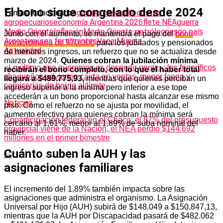
El bono sigue congelado desde 2024
Temas Relacionados
campo chaqueño
costos
agropecuarios
economía Argentina 2026
flete NEA
guerra
Medio Oriente
Inflación
Medio Oriente petróleo
riesgo país
Junto con el aumento, se mantendrá el pago del
bono
Argentina
urea fertilizantes
Vaca Muerta
extraordinario de $70.000
para los jubilados y pensionados
Actualidad
de menores ingresos, un refuerzo que no se actualiza desde
marzo de 2024.
Quienes cobran la jubilación mínima
«Lo último que queremos es despedir gente»: los frigoríficos
recibirán el bono completo, con lo que el haber total
chaqueños advierten caída en ventas, menor faena y
llegará a $489.775,93,
mientras que quienes perciban un
carnicerías de barrio al límite
ingreso superior a la mínima pero inferior a ese tope
accederán a un bono proporcional hasta alcanzar ese mismo
Noticias
piso. Como el refuerzo no se ajusta por movilidad, el
aumento efectivo para quienes cobran la mínima será
Coparticipación federal en el Chaco: el 87% del presupuesto
cercano al 1,61%, menor al 1,89% de suba nominal del
provincial viene de la Nación, el NEA perdió $144.692
haber.
millones en el primer bimestre
Cuánto suben la AUH y las
asignaciones familiares
El incremento del 1,89% también impacta sobre las
asignaciones que administra el organismo. La Asignación
Universal por Hijo (AUH) subirá de $148.049 a $150.847,13,
mientras que la AUH por Discapacidad pasará de $482.062