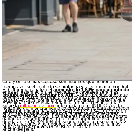
urea y el fosfato monoamónico— y que la toma de
decisiones se hace a la vez más incierta y apremiante. «Los
precios agrícolas no subieron tanto: en Chicago 15% la soja,
30% el aceite de soja, pero acá fue menor. Además, en trigo
se trata de sembrar ahora para cosechar en diciembre, pero
con precios estables. Así se achican los márgenes, lo que
puede llevar a menos inversión en tecnología y fertilizantes y
estar más expuesto a los riesgos climáticos y la falta de
nutrientes», advirtió.
Para el productor
chaqueño
, ese achicamiento de márgenes
no opera en abstracto. El Chaco concentra buena parte de
su actividad agropecuaria en cultivos como el algodón, el
poroto y el sorgo granífero, que tienen menor necesidad de
fertilización intensiva que el maíz pampeano. Pero el
gasoil
caro y el flete más costoso son insumos que no tienen
reemplazo: si el conflicto se prolonga y la economía mundial
El Gobierno oficializó el
aumento de 1,89% para agosto de
entra en estanflación, el mercado de capitales será más
las jubilaciones, pensiones, AUH
y otras prestaciones que
adverso al riesgo, un problema para una economía como la
paga la ANSES, por la fórmula de movilidad jubilatoria que
Argentina que necesita refinanciar deuda. Despejar el
sigue la
inflación de junio
informada por el INDEC. Así, la
horizonte de financiamiento externo es clave para que crecer
jubilación mínima pasará de $411.989,33 a $419.775,93 en
al 3% sea posible y se reduzca la brecha entre sectores
el octavo mes de 2026. Los haberes máximos desde agosto
ganadores y perdedores. En el norte argentino, esa brecha
quedarán en $2.824.694,49, según indicó la resolución 232,
entre ganadores y perdedores es, históricamente, la más
publicada este jueves en el Boletín Oficial.
ancha del país.