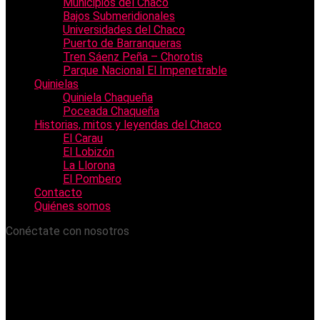
Municipios del Chaco
Bajos Submeridionales
Universidades del Chaco
Puerto de Barranqueras
Tren Sáenz Peña – Chorotis
Parque Nacional El Impenetrable
Quinielas
Quiniela Chaqueña
Poceada Chaqueña
Historias, mitos y leyendas del Chaco
El Carau
El Lobizón
La Llorona
El Pombero
Contacto
Quiénes somos
Conéctate con nosotros