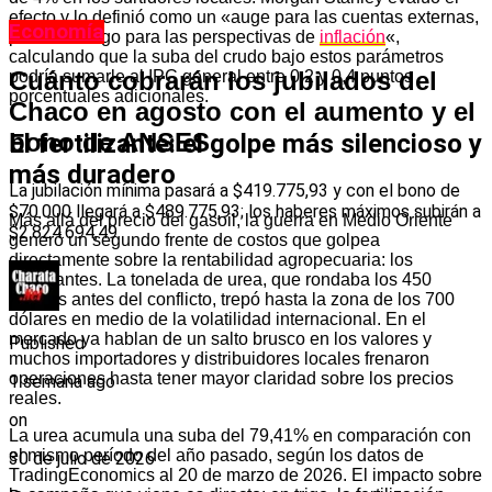
efecto y lo definió como un «auge para las cuentas externas,
Economía
pero un riesgo para las perspectivas de
inflación
«,
calculando que la suba del crudo bajo estos parámetros
Cuánto cobrarán los jubilados del
podría sumarle al IPC general entre 0,2 y 0,4 puntos
porcentuales adicionales.
Chaco en agosto con el aumento y el
bono de ANSES
El fertilizante: el golpe más silencioso y
más duradero
La jubilación mínima pasará a $419.775,93 y con el bono de
$70.000 llegará a $489.775,93; los haberes máximos subirán a
Más allá del precio del gasoil, la guerra en Medio Oriente
$2.824.694,49
generó un segundo frente de costos que golpea
directamente sobre la rentabilidad agropecuaria: los
fertilizantes. La tonelada de urea, que rondaba los 450
dólares antes del conflicto, trepó hasta la zona de los 700
dólares en medio de la volatilidad internacional. En el
mercado ya hablan de un salto brusco en los valores y
Published
muchos importadores y distribuidores locales frenaron
operaciones hasta tener mayor claridad sobre los precios
1 semana ago
reales.
on
La urea acumula una suba del 79,41% en comparación con
el mismo período del año pasado, según los datos de
30 de julio de 2026
TradingEconomics al 20 de marzo de 2026. El impacto sobre