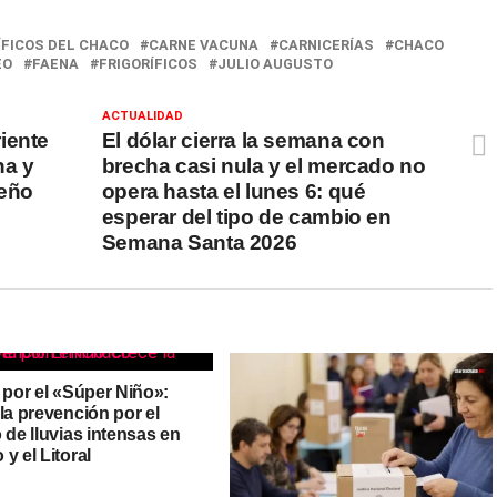
ÍFICOS DEL CHACO
CARNE VACUNA
CARNICERÍAS
CHACO
EO
FAENA
FRIGORÍFICOS
JULIO AUGUSTO
ACTUALIDAD
iente
El dólar cierra la semana con
na y
brecha casi nula y el mercado no
ueño
opera hasta el lunes 6: qué
esperar del tipo de cambio en
Semana Santa 2026
 por el «Súper Niño»:
la prevención por el
 de lluvias intensas en
y el Litoral