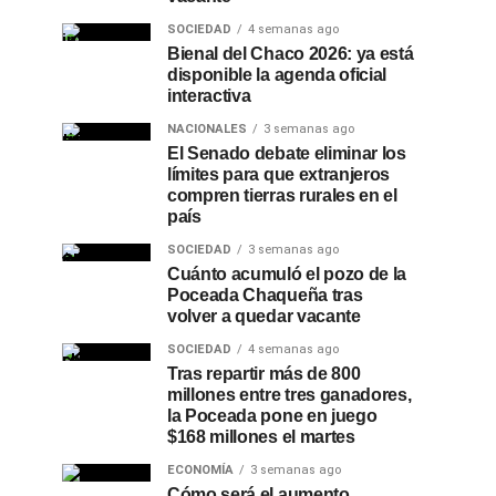
SOCIEDAD
4 semanas ago
Bienal del Chaco 2026: ya está
disponible la agenda oficial
interactiva
NACIONALES
3 semanas ago
El Senado debate eliminar los
límites para que extranjeros
compren tierras rurales en el
país
SOCIEDAD
3 semanas ago
Cuánto acumuló el pozo de la
Poceada Chaqueña tras
volver a quedar vacante
SOCIEDAD
4 semanas ago
Tras repartir más de 800
millones entre tres ganadores,
la Poceada pone en juego
$168 millones el martes
ECONOMÍA
3 semanas ago
Cómo será el aumento