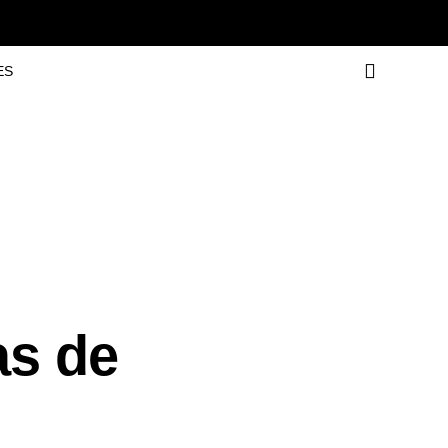
ES
as de