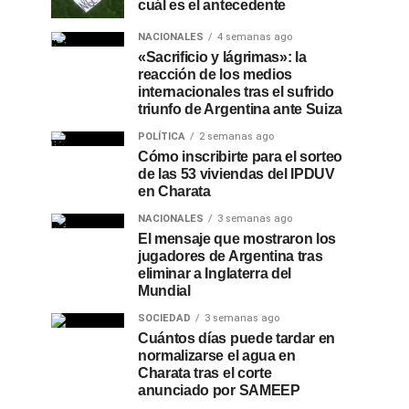
cuál es el antecedente
NACIONALES
4 semanas ago
«Sacrificio y lágrimas»: la
reacción de los medios
internacionales tras el sufrido
triunfo de Argentina ante Suiza
POLÍTICA
2 semanas ago
Cómo inscribirte para el sorteo
de las 53 viviendas del IPDUV
en Charata
NACIONALES
3 semanas ago
El mensaje que mostraron los
jugadores de Argentina tras
eliminar a Inglaterra del
Mundial
SOCIEDAD
3 semanas ago
Cuántos días puede tardar en
normalizarse el agua en
Charata tras el corte
anunciado por SAMEEP