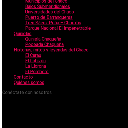
Municipios del Chaco
Bajos Submeridionales
Universidades del Chaco
Puerto de Barranqueras
Tren Sáenz Peña – Chorotis
Parque Nacional El Impenetrable
Quinielas
Quiniela Chaqueña
Poceada Chaqueña
Historias, mitos y leyendas del Chaco
El Carau
El Lobizón
La Llorona
El Pombero
Contacto
Quiénes somos
Conéctate con nosotros