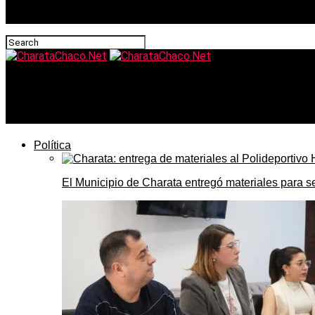
CharataChaco.Net
Charata avanza hacia el tránsito federal del Frigorífico M
Política
El Municipio de Charata entregó materiales para 