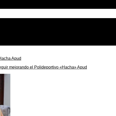
ercosur para comercializar chacinados en todo el país
seguir mejorando el Polideportivo «Hacha» Apud