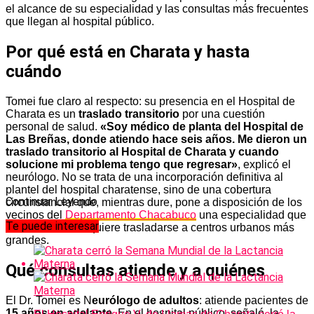
el alcance de su especialidad y las consultas más frecuentes
que llegan al hospital público.
Por qué está en Charata y hasta
cuándo
Tomei fue claro al respecto: su presencia en el Hospital de
Charata es un
traslado transitorio
por una cuestión
personal de salud.
«Soy médico de planta del Hospital de
Las Breñas, donde atiendo hace seis años. Me dieron un
traslado transitorio al Hospital de Charata y cuando
solucione mi problema tengo que regresar»
, explicó el
neurólogo. No se trata de una incorporación definitiva al
plantel del hospital charatense, sino de una cobertura
Continuar Leyendo
circunstancial que, mientras dure, pone a disposición de los
vecinos del
Departamento Chacabuco
una especialidad que
Te puede interesar
habitualmente requiere trasladarse a centros urbanos más
grandes.
Qué consultas atiende y a quiénes
El Dr. Tomei es N
eurólogo de adultos
: atiende pacientes de
15 años en adelante
. En el hospital público, señaló, la