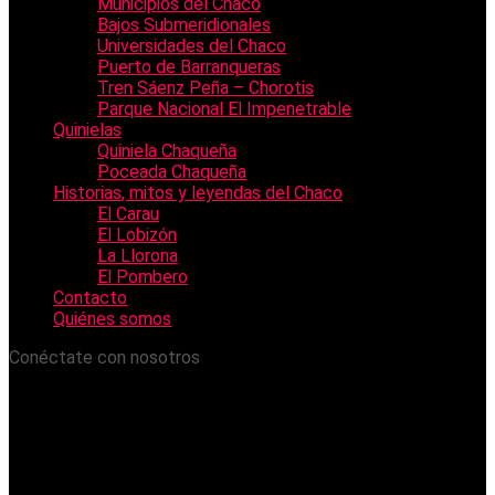
Municipios del Chaco
Bajos Submeridionales
Universidades del Chaco
Puerto de Barranqueras
Tren Sáenz Peña – Chorotis
Parque Nacional El Impenetrable
Quinielas
Quiniela Chaqueña
Poceada Chaqueña
Historias, mitos y leyendas del Chaco
El Carau
El Lobizón
La Llorona
El Pombero
Contacto
Quiénes somos
Conéctate con nosotros