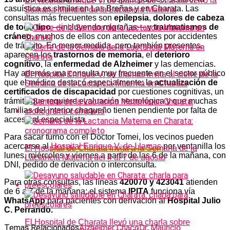
El Hospital Enrique V. de Llamas de Charata cerró la
casuística es similar en Las Breñas y en Charata. Las
Semana Mundial de la Lactancia Materna
consultas más frecuentes son
epilepsia
,
dolores de cabeza
de todo tipo
—incluyendo migrañas— y
traumatismos de
cráneo
, muchos de ellos con antecedentes por accidentes
de tránsito. En menor medida, pero también presentes,
aparecen los
trastornos de memoria
, el
deterioro
cognitivo
, la
enfermedad de Alzheimer
y las demencias.
Hay además una consulta muy frecuente en el sector público
El Hospital Enrique V. de Llamas invita al cierre de la
que el médico destacó especialmente: la
actualización de
Semana de la Lactancia Materna en Charata
certificados de discapacidad
por cuestiones cognitivas, un
trámite que requiere evaluación neurológica y que muchas
familias del interior chaqueño tienen pendiente por falta de
acceso al especialista.
Para sacar turno con el Doctor Tomei, los vecinos pueden
acercarse al
Hospital Enrique V. de Llamas
por ventanilla los
El Hospital de Charata invita a la Semana de la
lunes, miércoles y viernes a partir de las 6 de la mañana, con
Lactancia Materna del 4 al 7 de agosto
DNI, pedido de derivación o interconsulta.
Para otras consultas, las líneas
420070 y 423041
atienden
de 6 a 7 de la mañana; el sistema
IPITA
funciona vía
WhatsApp
para pacientes con derivación al
Hospital Julio
C. Perrando.
El Hospital de Charata llevó una charla sobre
Temas Relacionados
Alzheimer Chaco
Dr. Mauricio