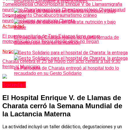
desayuno saludable a preescolares
Tomei
epilepsia Chaco
Hospital Enrique V. de Llamas
migraña
neurólogo Charata
neurología Charata
neurólogo Charata
salud
Departamento Chacabuco
traumatismo cráneo
neurólogo
turnos neurología Charata
Actualidad
El puesto sanitario de Tres Estacas tiene nuevo
El Hospital de Charata realizó su cuarta jornada de
motovehículo para llegar donde otros no llegan
diabetes con foco en la nutrición
Noticias
Charata celebra el 25 de mayo con acto central a las 9:30
frente al Municipio
La Parroquia de Charata entregó al hospital todo lo
recaudado en su Gesto Solidario
Sociedad
El Hospital Enrique V. de Llamas de
Charata cerró la Semana Mundial de
la Lactancia Materna
La actividad incluyó un taller didáctico, degustaciones y un