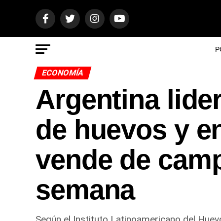
P
ECONOMÍA
Argentina lid
de huevos y en
vende de camp
semana
Según el Instituto Latinoamericano del Huev