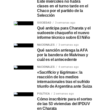
Este miércoles no habrá
clases en el turno tarde en el
Chaco por el partido de la
Selección
SOCIEDAD
3 semanas ago
Qué anticipa para Charata y el
sudoeste chaqueño el nuevo
informe técnico sobre El Niño
NACIONALES
3 semanas ago
Qué sanción arriesga la AFA
por la bandera de Malvinas y
cuál es el antecedente
NACIONALES
4 semanas ago
«Sacrificio y lágrimas»: la
reacción de los medios
internacionales tras el sufrido
triunfo de Argentina ante Suiza
POLÍTICA
2 semanas ago
Cómo inscribirte para el sorteo
de las 53 viviendas del IPDUV
en Charata