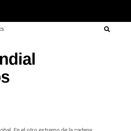
ES
ndial
os
obal. En el otro extremo de la cadena