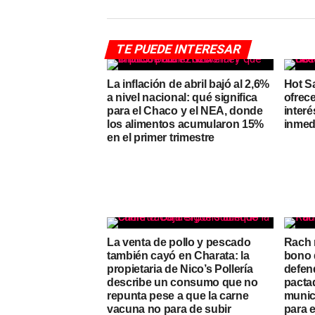
TE PUEDE INTERESAR
La inflación de abril bajó al 2,6%
Hot S
a nivel nacional: qué significa
ofrece
para el Chaco y el NEA, donde
interé
los alimentos acumularon 15%
inmed
en el primer trimestre
La venta de pollo y pescado
Rach 
también cayó en Charata: la
bono 
propietaria de Nico’s Pollería
defen
describe un consumo que no
pactad
repunta pese a que la carne
munic
vacuna no para de subir
para e