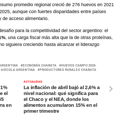
onsumo promedio regional creció de 276 huevos en 2021
 2025, aunque con fuertes disparidades entre países
y de acceso alimentario.
safío para la competitividad del sector argentino: el
21%
, una carga fiscal más alta que la de otras proteínas,
o siguiera creciendo hasta alcanzar el liderazgo
ARGENTINA
ECONOMÍA CHARATA
HUEVOS CAMPO 2026
 AVÍCOLA ARGENTINA
PRODUCTORES RURALES CHARATA
ACTUALIDAD
 1%
La inflación de abril bajó al 2,6% a
e el
nivel nacional: qué significa para
45
el Chaco y el NEA, donde los
rra en
alimentos acumularon 15% en el
primer trimestre