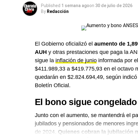
Published
1 semana ago
on
30 de julio de 2026
By
Redacción
El Gobierno oficializó el
aumento de 1,89
AUH
y otras prestaciones que paga la ANS
sigue la
inflación de junio
informada por el
$411.989,33 a $419.775,93 en el octavo
quedarán en $2.824.694,49, según indicó l
Boletín Oficial.
El bono sigue congelado
Junto con el aumento, se mantendrá el p
jubilados y pensionados de menores ingre
de 2024.
Quienes cobran la jubilación 