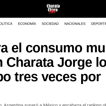
OLÍTICA
ECONOMÍA
SOCIEDAD
NACIONALES
DEPORT
era el consumo mu
 Charata Jorge l
o tres veces por
o, Argentina superó a México y encabeza el ranking gl