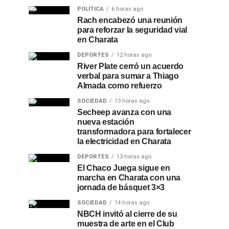
POLÍTICA
6 horas ago
Rach encabezó una reunión
para reforzar la seguridad vial
en Charata
DEPORTES
12 horas ago
River Plate cerró un acuerdo
verbal para sumar a Thiago
Almada como refuerzo
SOCIEDAD
13 horas ago
Secheep avanza con una
nueva estación
transformadora para fortalecer
la electricidad en Charata
DEPORTES
13 horas ago
El Chaco Juega sigue en
marcha en Charata con una
jornada de básquet 3×3
SOCIEDAD
14 horas ago
NBCH invitó al cierre de su
muestra de arte en el Club