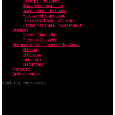
Municipios del Chaco
Bajos Submeridionales
Universidades del Chaco
Puerto de Barranqueras
Tren Sáenz Peña – Chorotis
Parque Nacional El Impenetrable
Quinielas
Quiniela Chaqueña
Poceada Chaqueña
Historias, mitos y leyendas del Chaco
El Carau
El Lobizón
La Llorona
El Pombero
Contacto
Quiénes somos
Conéctate con nosotros