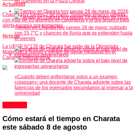
un izamiento en la Plaza Central
Actualidad
Charata hoy jueves 7 de mayo: Solidagro relanzó talleres
con más de 20 alumnos en carpintería y el día arrancó bajo
alerta naranja por tormentas
Tiempo en Charata hoy jueves 28 de mayo: nublado
con 15,7°C y chances de lluvia que se extienden hasta
Noticias
el viernes
La UEGP N°178 de Charata fue sede de la Olimpíada
Matemática Ñandú y vienen de ganar medallas en el
Canguro internacional
«Cuando deben enfrentarse solos a un examen,
colapsan»: una docente de Charata advierte sobre las
falencias de los egresados secundarios al ingresar a la
universidad
Sociedad
Cómo estará el tiempo en Charata
este sábado 8 de agosto