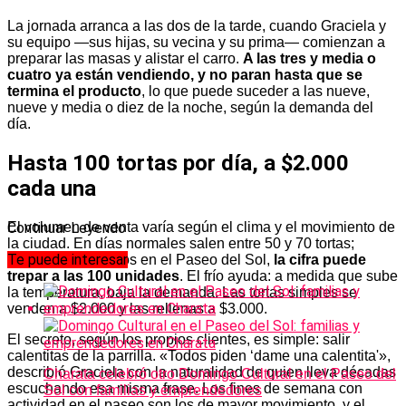
La jornada arranca a las dos de la tarde, cuando Graciela y
su equipo —sus hijas, su vecina y su prima— comienzan a
preparar las masas y alistar el carro.
A las tres y media o
cuatro ya están vendiendo, y no paran hasta que se
termina el producto
, lo que puede suceder a las nueve,
nueve y media o diez de la noche, según la demanda del
día.
Hasta 100 tortas por día, a $2.000
cada una
El volumen de venta varía según el clima y el movimiento de
Continuar Leyendo
la ciudad. En días normales salen entre 50 y 70 tortas;
Te puede interesar
cuando hay eventos en el Paseo del Sol,
la cifra puede
trepar a las 100 unidades
. El frío ayuda: a medida que sube
la temperatura, baja la demanda. Las tortas simples se
venden a $2.000 y las rellenas a $3.000.
El secreto, según los propios clientes, es simple: salir
calentitas de la parrilla. «Todos piden ‘dame una calentita'»,
describió Graciela con la naturalidad de quien lleva décadas
Charata celebró otro Domingo Cultural en el Paseo del
escuchando esa misma frase. Los fines de semana con
Sol con familias y emprendedores
actividad en el paseo son los de mayor movimiento, y el