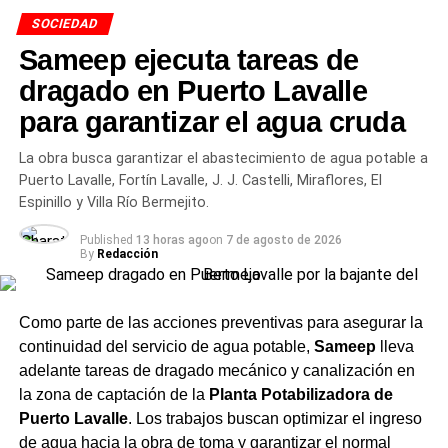
alcohol
SOCIEDAD
Reposo — el paso más importante
Durante los últimos años, el perfil del consumidor
Sameep ejecuta tareas de
argentino atravesó una transformación visible. Si bien las
Cuando el fideo esté al dente y la papa tierna, apagá el
dragado en Puerto Lavalle
variedades tradicionales rubias sostienen el mayor
fuego. Tapá la olla y dejá reposar. El guiso se asienta, los
para garantizar el agua cruda
volumen de ventas, se consolidó la búsqueda de nuevos
sabores se unen y el caldo espesa solo gracias al almidón
estilos artesanales, combinaciones gastronómicas y
del zapallo y la papa. Hacé la prueba: clavá la cuchara de
La obra busca garantizar el abastecimiento de agua potable a
alternativas de menor graduación.
madera en el centro.
Si se queda parada, el guiso está
Puerto Lavalle, Fortín Lavalle, J. J. Castelli, Miraflores, El
listo.
Espinillo y Villa Río Bermejito.
Entre las tendencias de
Más de esto en nuestra
Redes Sociales
Published
13 horas ago
on
7 de agosto de 2026
mercado sobresalen los
TEMAS RELACIONADOS
COCINA TRADICIONAL ARGENTINA
By
Redacción
COMIDA DE INVIERNO
FRENTE POLAR CHACO
FRÍO CHACO
GASTRONOMÍA CHACO
GUISO CARRERO
siguientes aspectos:
RECETA CAMPO CHAQUEÑO
Como parte de las acciones preventivas para asegurar la
ACTUALIDAD
Crecimiento del segmento sin alcohol: Las
continuidad del servicio de agua potable,
Sameep
lleva
Clima en Charata hoy sábado 25 de abril: cielo
variantes 0.0% ganaron terreno entre consumidores
adelante tareas de dragado mecánico y canalización en
cubierto con 60% de probabilidad de lluvia y
que buscan balancear hidratación o conducir sin
la zona de captación de la
Planta Potabilizadora de
máxima de 23°C antes del frío del lunes
riesgos sin abandonar el ritual social.
Puerto Lavalle
. Los trabajos buscan optimizar el ingreso
NOTICIAS
de agua hacia la obra de toma y garantizar el normal