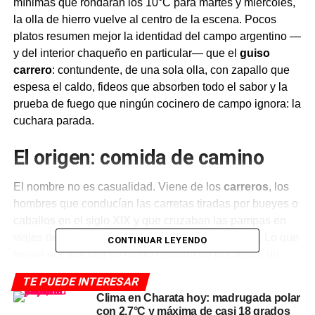
mínimas que rondarán los 10°C para martes y miércoles,
la olla de hierro vuelve al centro de la escena. Pocos
platos resumen mejor la identidad del campo argentino —
y del interior chaqueño en particular— que el
guiso
carrero
: contundente, de una sola olla, con zapallo que
espesa el caldo, fideos que absorben todo el sabor y la
prueba de fuego que ningún cocinero de campo ignora: la
cuchara parada.
El origen: comida de camino
El nombre no es casualidad. Viene de los
carreros
, los
hombres que conducían las carretas tiradas por bueyes o
caballos en el siglo XIX y que cruzaban las pampas en
viajes de días o semanas sin paradas ni posadas. Lo que
CONTINUAR LEYENDO
tenían era una olla de hierro colgada de la carreta, un
fogón al costado del camino y los ingredientes que
TE PUEDE INTERESAR
aguantaban el traqueteo: carne seca o fresca, verduras
Clima en Charata hoy: madrugada polar
resistentes, fideos duros.
con 2,7°C y máxima de casi 18 grados