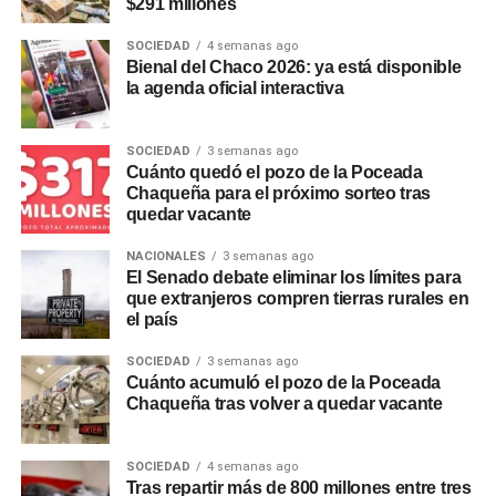
de un vaso o copa. Esta práctica permite la liberación del
$291 millones
«Estamos realizando un seguimiento permanente del
exceso de gas carbónico, reduciendo la sensación de
comportamiento del río para anticiparnos a cualquier
SOCIEDAD
4 semanas ago
pesadez e hinchazón y resaltando las notas del lúpulo y
situación que pueda comprometer la captación de agua
Bienal del Chaco 2026: ya está disponible
la cebada.
la agenda oficial interactiva
cruda», expresó, y remarcó que el Directorio de la
empresa dispuso la ejecución de los trabajos para
Podés consultar más informes de consumo, tendencias
garantizar el ingreso del caudal necesario a la obra de
SOCIEDAD
3 semanas ago
urbanas y notas de
Sociedad
en nuestro
sitio web
.
Cuánto quedó el pozo de la Poceada
toma.
Chaqueña para el próximo sorteo tras
quedar vacante
En tanto, el jefe de la Planta Potabilizadora de Puerto
Lavalle, ingeniero Claudio Orrego, explicó que el dragado
NACIONALES
3 semanas ago
mecánico y la canalización permiten optimizar el
El Senado debate eliminar los límites para
que extranjeros compren tierras rurales en
escurrimiento del agua hacia la toma, mejorando las
el país
condiciones de captación frente a la bajante del río, y
remarcó que las tareas se adecuan de forma permanente
SOCIEDAD
3 semanas ago
a la evolución de las condiciones hidrológicas.
Cuánto acumuló el pozo de la Poceada
Chaqueña tras volver a quedar vacante
Un plan preventivo en
SOCIEDAD
4 semanas ago
distintos puntos de la
Tras repartir más de 800 millones entre tres