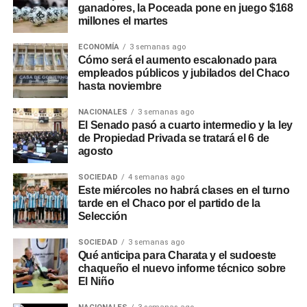
ganadores, la Poceada pone en juego $168
provincia
millones el martes
Desde
Sameep
ECONOMÍA
remarcaron que estas intervenciones
3 semanas ago
Cómo será el aumento escalonado para
forman parte de un plan de trabajo preventivo que la
empleados públicos y jubilados del Chaco
empresa desarrolla en distintos puntos de la provincia
hasta noviembre
para responder con rapidez a las variaciones hidrológicas
NACIONALES
3 semanas ago
y asegurar la prestación del servicio, priorizando el
El Senado pasó a cuarto intermedio y la ley
funcionamiento de las plantas potabilizadoras y el
de Propiedad Privada se tratará el 6 de
abastecimiento a la población. La planta de Puerto
agosto
Lavalle distribuye agua potable a esa localidad y a Fortín
SOCIEDAD
4 semanas ago
Lavalle, Juan José Castelli, Miraflores, El Espinillo y Villa
Este miércoles no habrá clases en el turno
Río Bermejito.
tarde en el Chaco por el partido de la
Selección
SOCIEDAD
3 semanas ago
Qué anticipa para Charata y el sudoeste
chaqueño el nuevo informe técnico sobre
El Niño