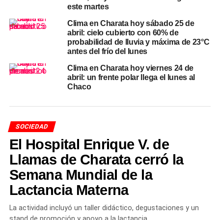
este martes
De esa necesidad nació un plato con reglas propias. A
Clima en Charata hoy sábado 25 de
diferencia del locro o el guiso de lentejas, el carrero tiene
abril: cielo cubierto con 60% de
dos marcas de identidad que ningún cocinero del campo
probabilidad de lluvia y máxima de 23°C
negocia: el
sofrito inicial
—sellar bien la carne y dorar
antes del frío del lunes
las verduras para que el fondo de cocción tenga
Clima en Charata hoy viernes 24 de
profundidad— y la
cuchara parada
, la prueba definitiva
abril: un frente polar llega el lunes al
de que el punto de espesor es el correcto. Si la cuchara
Chaco
de madera clavada en el centro de la olla se mantiene
firme sin caer, el guiso está listo.
SOCIEDAD
El guiso carrero en el campo
El Hospital Enrique V. de
chaqueño
Llamas de Charata cerró la
Semana Mundial de la
En el interior del Chaco, donde la
ganadería
y la
agricultura de secano marcan el ritmo de vida, el guiso
Lactancia Materna
carrero nunca desapareció del menú cotidiano. Es el
La actividad incluyó un taller didáctico, degustaciones y un
plato que aparece en las cosechas, en los rodeos, en los
stand de promoción y apoyo a la lactancia.