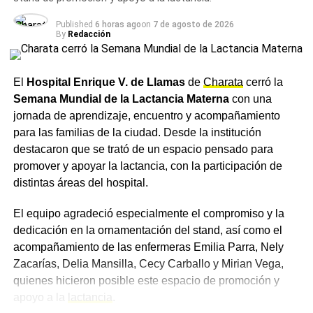
galpones cuando el tiempo cambia. La versión chaqueña
incorpora lo que el monte y el campo tienen a mano:
Published
6 horas ago
on
7 de agosto de 2026
By
Redacción
zapallo anco, batata, choclo en rodajas y, en los meses
fríos, el trozo de carne que el
frigorífico
local o la
carnicería del pueblo provee.
El
Hospital Enrique V. de Llamas
de
Charata
cerró la
Semana Mundial de la Lactancia Materna
con una
El secreto del zapallo merece mención aparte. Si se
jornada de aprendizaje, encuentro y acompañamiento
cortan algunos cubos muy pequeños, se deshacen
para las familias de la ciudad. Desde la institución
completamente durante la cocción y crean una salsa
destacaron que se trató de un espacio pensado para
espesa de color naranja vibrante que es la marca
promover y apoyar la lactancia, con la participación de
registrada de un buen carrero. Ese color es el que avisa,
distintas áreas del hospital.
antes de probar, que la olla está bien hecha.
El equipo agradeció especialmente el compromiso y la
La receta del Guiso carrero
dedicación en la ornamentación del stand, así como el
acompañamiento de las enfermeras Emilia Parra, Nely
El plato del fogón de campo.
Una sola olla, mucho
Zacarías, Delia Mansilla, Cecy Carballo y Mirian Vega,
sabor y la cuchara parada como prueba de que está listo.
quienes hicieron posible este espacio de promoción y
Vamos con la
receta
.
apoyo a la
lactancia
.