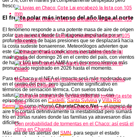
del 5%, con el martes ya completamente despejado pero
fresco.
El frente polar más intenso del año llega al norte
El fenómeno responde a una potente masa de aire de origen
polar que avanza desde la Patagonia impulsada por un
Lluvias en Chaco: Cote Lai encabezó la lista con 105
profundo centro de bajas presiones que se desplazará hacia
milímetros
la costa sudeste bonaerense. Meteorólogos advierten que
este sistema generará condiciones inestables desde la
madrugada del domingo 26 en el centro del país, con vientos
de hasta 100 km/h en el AMBA y el descenso térmico más
pronunciado registrado en 2026 hasta el momento.
Para el Chaco y el NEA el impacto será más moderado que
Martes con alerta por tormentas en el Chaco: cómo
en el centro del país, pero igualmente significativo en
amaneció Charata
términos de sensación térmica. Con suelos todavía
saturados tras la semana de lluvias extremas —con
episodios críticos en
Castelli
,
Santa Sylvina
y
Villa Río
Bermejito
como informó
CharataChaco.Net
— el ingreso de
aire frío cortará definitivamente la inestabilidad pero sumará
frío en zonas rurales donde las familias ya atravesaron días
difíciles.
Con probabilidad de tormentas en el Chaco: así está el
clima en Charata
Más allá de las alertas del
SMN
, para seguir el estado