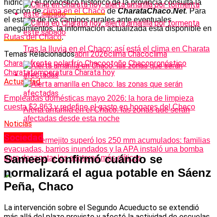
hídrico y el pronóstico histórico de la provincia consultá la
sección de
clima en el Chaco
de
CharataChaco.Net
.
Para
el estado de los caminos rurales ante eventuales
anegamientos, la información actualizada está disponible en
Rutas del Chaco
.
Tras la lluvia en el Chaco: así está el clima en Charata
Temas Relacionados
abril 2026
clima Chaco
clima
Charata
frente polar
frío Chaco
otoño Chaco
pronóstico
Charata
temperatura Charata hoy
Actualidad
Empleadas domésticas mayo 2026: la hora de limpieza
cuesta $2.863 y redefine el gasto en hogares del Chaco
Alerta amarilla en el Chaco: las zonas que serán
afectadas desde esta noche
Noticias
Sociedad
Villa Río Bermejito superó los 250 mm acumulados: familias
evacuadas, barrios inundados y la APA instaló una bomba
Sameep confirmó cuándo se
para desagotar los sectores más críticos
normalizará el agua potable en Sáenz
Peña, Chaco
La intervención sobre el Segundo Acueducto se extendió
más allá del plazo previsto y afectó la actividad de escuelas