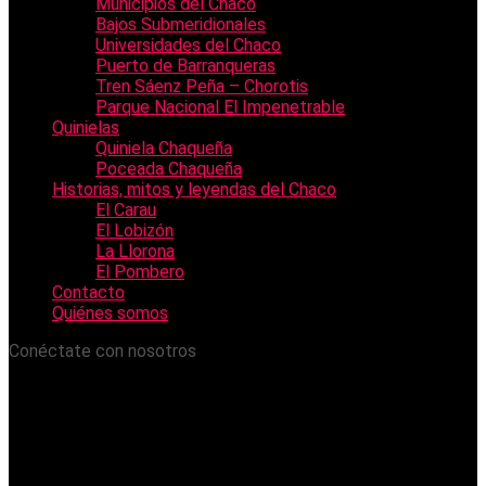
Municipios del Chaco
Bajos Submeridionales
Universidades del Chaco
Puerto de Barranqueras
Tren Sáenz Peña – Chorotis
Parque Nacional El Impenetrable
Quinielas
Quiniela Chaqueña
Poceada Chaqueña
Historias, mitos y leyendas del Chaco
El Carau
El Lobizón
La Llorona
El Pombero
Contacto
Quiénes somos
Conéctate con nosotros