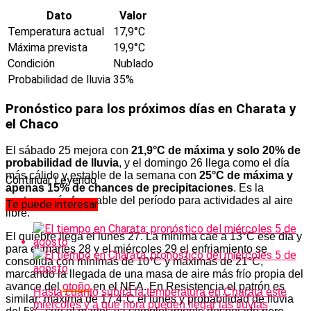
Dato
Valor
Temperatura actual
17,9°C
Máxima prevista
19,9°C
Condición
Nublado
Probabilidad de lluvia
35%
Pronóstico para los próximos días en Charata y
el Chaco
El sábado 25 mejora con
21,9°C de máxima y solo 20% de
probabilidad de lluvia
, y el domingo 26 llega como el día
más cálido y estable de la semana con
25°C de máxima y
Continuar Leyendo
apenas 15% de chances de precipitaciones
. Es la
ventana más favorable del período para actividades al aire
Te puede interesar
libre.
El quiebre llega el lunes 27. La mínima cae a 13°C ese día y
para el martes 28 y el miércoles 29 el enfriamiento se
consolida con mínimas de 10°C y máximas de 21°C,
marcando la llegada de una masa de aire más frío propia del
avance del
otoño
en el NEA. En Resistencia el patrón es
Hasta cuánto subirá la temperatura en Charata este
similar: máxima de 17,4°C el lunes y probabilidad de lluvia
miércoles y a qué hora pueden llegar las lluvias