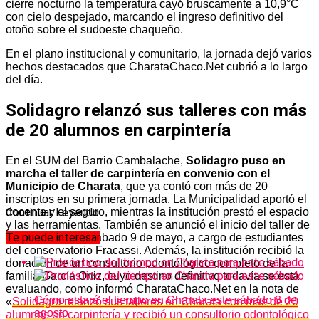
cierre nocturno la temperatura cayó bruscamente a 10,9°C
con cielo despejado, marcando el ingreso definitivo del
otoño sobre el sudoeste chaqueño.
En el plano institucional y comunitario, la jornada dejó varios
hechos destacados que CharataChaco.Net cubrió a lo largo
del día.
Solidagro relanzó sus talleres con más
de 20 alumnos en carpintería
En el SUM del Barrio Cambalache,
Solidagro puso en
marcha el taller de carpintería en convenio con el
Municipio de Charata
, que ya contó con más de 20
inscriptos en su primera jornada. La Municipalidad aportó el
docente y el seguro, mientras la institución prestó el espacio
Continuar Leyendo
y las herramientas. También se anunció el inicio del taller de
Te puede interesar
danza para este sábado 9 de mayo, a cargo de estudiantes
del conservatorio Fracassi. Además, la institución recibió la
donación de un consultorio odontológico completo de la
familia García Ortiz, cuyo destino definitivo todavía se está
evaluando, como informó CharataChaco.Net en la nota de
Cómo estará el tiempo en Charata este sábado 8 de
«
Solidagro relanzó sus talleres en Charata con más de 20
agosto
alumnos en carpintería y recibió un consultorio odontológico