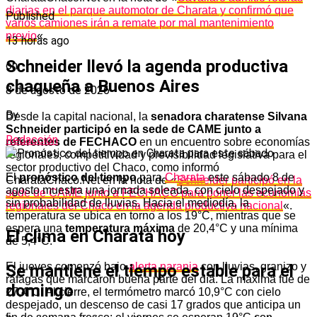
diarias en el parque automotor de Charata y confirmó que
Published
varios camiones irán a remate por mal mantenimiento
previo
«.
13 horas ago
Schneider llevó la agenda productiva
on
chaqueña a Buenos Aires
8 de agosto de 2026
By
Desde la capital nacional, la
senadora charatense Silvana
Schneider participó en la sede de CAME junto a
Redacción
referentes de FECHACO
en un encuentro sobre economías
regionales, competitividad y previsibilidad legislativa para el
sector productivo del Chaco, como informó
El
pronóstico del tiempo
para
Charata
este sábado 8 de
CharataChaco.Net en la nota de «
Schneider participó en la
agosto muestra una jornada soleada, con cielo despejado y
sede de CAME junto a FECHACO para poner las economías
sin probabilidad de lluvias. Hacia el mediodía, la
regionales del Chaco en la agenda productiva nacional
«.
temperatura se ubica en torno a los 19°C, mientras que se
espera una
temperatura máxima
de 20,4°C y una mínima
El clima en Charata hoy
de 5,4°C.
El jueves comenzó bajo
alerta naranja
con lluvias, granizo y
Se mantiene el tiempo estable para el
ráfagas que marcaron buena parte del día. La máxima fue de
domingo
27,4°C. Al cierre, el termómetro marcó 10,9°C con cielo
despejado, un descenso de casi 17 grados que anticipa un