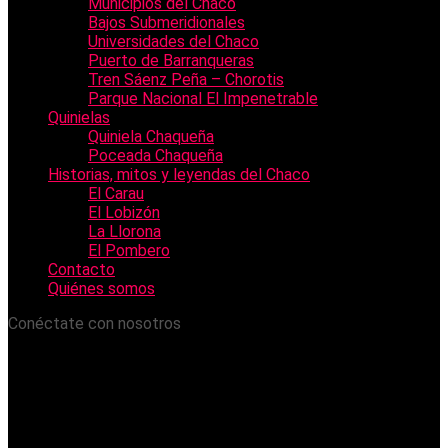
Municipios del Chaco
Bajos Submeridionales
Universidades del Chaco
Puerto de Barranqueras
Tren Sáenz Peña – Chorotis
Parque Nacional El Impenetrable
Quinielas
Quiniela Chaqueña
Poceada Chaqueña
Historias, mitos y leyendas del Chaco
El Carau
El Lobizón
La Llorona
El Pombero
Contacto
Quiénes somos
Conéctate con nosotros