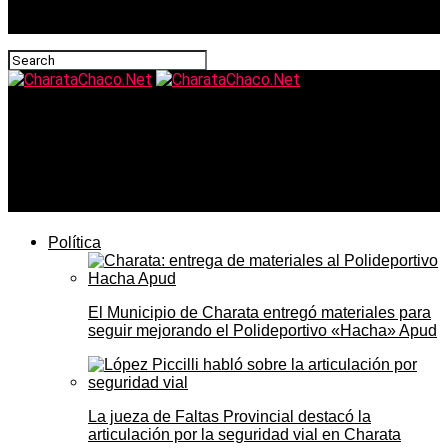
CharataChaco.Net
Charata hoy jueves 7 de mayo: Solidagro relanzó talleres
con más de 20 alumnos en carpintería y el día arrancó
bajo alerta naranja por tormentas
Política
El Municipio de Charata entregó materiales para
seguir mejorando el Polideportivo «Hacha» Apud
La jueza de Faltas Provincial destacó la
articulación por la seguridad vial en Charata