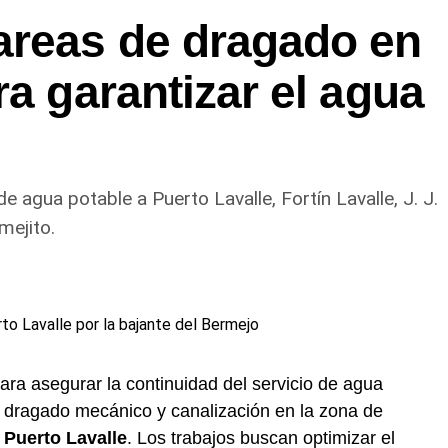
mercado sobresalen los
areas de dragado en
ra garantizar el agua
as variantes 0.0% ganaron terreno entre consumidores
ir sin riesgos sin abandonar el ritual social.
su presencia en la gastronomía formal, combinándose con
tres.
 agua potable a Puerto Lavalle, Fortín Lavalle, J. J.
rmas de envío a domicilio registraron subas constantes
rmejito.
ventos deportivos de gran escala.
conservar la calidad
orma de servido resulta determinante para apreciar
. La presencia de dos dedos de espuma es
tacto con el oxígeno y retener la gasificación.
ra asegurar la continuidad del servicio de agua
e dragado mecánico y canalización en la zona de
contenido dentro de un vaso o copa. Esta práctica
 Puerto Lavalle
. Los trabajos buscan optimizar el