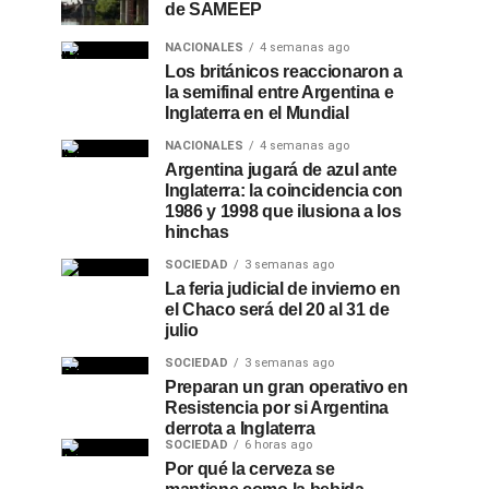
de SAMEEP
NACIONALES
4 semanas ago
Los británicos reaccionaron a
la semifinal entre Argentina e
Inglaterra en el Mundial
NACIONALES
4 semanas ago
Argentina jugará de azul ante
Inglaterra: la coincidencia con
1986 y 1998 que ilusiona a los
hinchas
SOCIEDAD
3 semanas ago
La feria judicial de invierno en
el Chaco será del 20 al 31 de
julio
SOCIEDAD
3 semanas ago
Preparan un gran operativo en
Resistencia por si Argentina
derrota a Inglaterra
SOCIEDAD
6 horas ago
Por qué la cerveza se