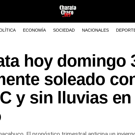
OLÍTICA
ECONOMÍA
SOCIEDAD
NACIONALES
DEPORT
ata hoy domingo 
mente soleado co
 y sin lluvias en 
o
cabuco. El pronóstico trimestral anticipa un invierno