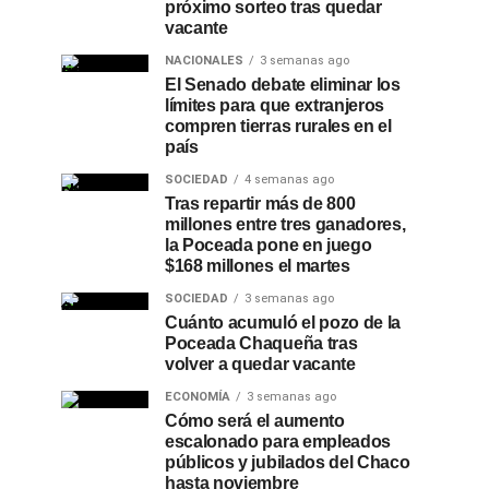
próximo sorteo tras quedar
vacante
NACIONALES
3 semanas ago
El Senado debate eliminar los
límites para que extranjeros
compren tierras rurales en el
país
SOCIEDAD
4 semanas ago
Tras repartir más de 800
millones entre tres ganadores,
la Poceada pone en juego
$168 millones el martes
SOCIEDAD
3 semanas ago
Cuánto acumuló el pozo de la
Poceada Chaqueña tras
volver a quedar vacante
ECONOMÍA
3 semanas ago
Cómo será el aumento
escalonado para empleados
públicos y jubilados del Chaco
hasta noviembre