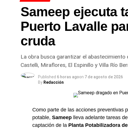
Entre las tendencias de 
Sameep ejecuta t
siguientes aspectos:
Puerto Lavalle pa
Crecimiento del segmento sin alcohol: L
que buscan balancear hidratación o conduc
cruda
Mapeo de maridajes: La cerveza amplió 
carnes a las brasas, pastas e incluso pos
La obra busca garantizar el abastecimiento de
Canales de compra directos: Las platafo
Castelli, Miraflores, El Espinillo y Villa Río Be
en la demanda, especialmente durante e
Published
6 horas ago
on
7 de agosto de 2026
Secretos para servirla y 
By
Redacción
Especialistas del sector señalan que la f
los aromas y evitar molestias digestivas
obligatoria para proteger la bebida del con
Como parte de las acciones preventivas pa
potable,
Sameep
lleva adelante tareas d
A su vez, recomiendan volcar siempre el 
captación de la
Planta Potabilizadora de