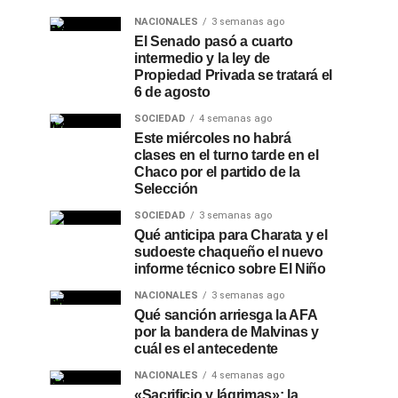
NACIONALES
3 semanas ago
El Senado pasó a cuarto
intermedio y la ley de
Propiedad Privada se tratará el
6 de agosto
SOCIEDAD
4 semanas ago
Este miércoles no habrá
clases en el turno tarde en el
Chaco por el partido de la
Selección
SOCIEDAD
3 semanas ago
Qué anticipa para Charata y el
sudoeste chaqueño el nuevo
informe técnico sobre El Niño
NACIONALES
3 semanas ago
Qué sanción arriesga la AFA
por la bandera de Malvinas y
cuál es el antecedente
NACIONALES
4 semanas ago
«Sacrificio y lágrimas»: la