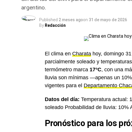
argentino.
Published
2 meses ago
on
31 de mayo de 2026
By
Redacción
El clima en
Charata
hoy, domingo 31 
parcialmente soleado y temperaturas 
termómetro marca
17°C
, con una má
lluvia son mínimas —apenas un 10%—
vigentes para el
Departamento Chac
Datos del día:
Temperatura actual: 1
soleado Probabilidad de lluvia: 10% 
Pronóstico para los pr