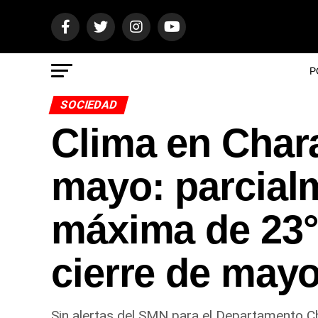
P
SOCIEDAD
Clima en Char
mayo: parcial
máxima de 23°C
cierre de may
Sin alertas del SMN para el Departamento Cha