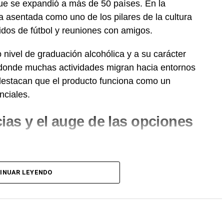
ue se expandió a más de 50 países. En la
ia asentada como uno de los pilares de la cultura
dos de fútbol y reuniones con amigos.
nivel de graduación alcohólica y a su carácter
 donde muchas actividades migran hacia entornos
s destacan que el producto funciona como un
nciales.
ias y el auge de las opciones
onsumidor argentino atravesó una transformación
INUAR LEYENDO
les rubias sostienen el mayor volumen de ventas, se
 artesanales, combinaciones gastronómicas y