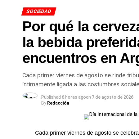
SOCIEDAD
Por qué la cerve
la bebida preferid
encuentros en Ar
Cada primer viernes de agosto se rinde trib
íntimamente ligada a las costumbres sociales
Published
6 horas ago
on
7 de agosto de 2026
By
Redacción
Cada primer viernes de agosto se celebra