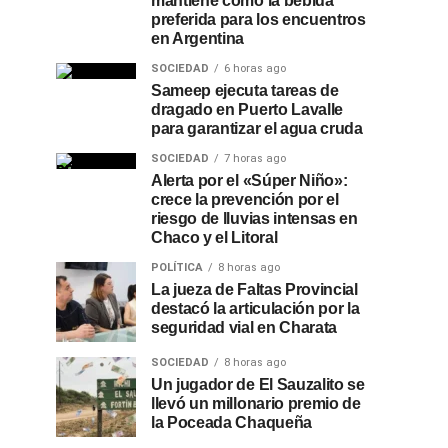
mantiene como la bebida
preferida para los encuentros
en Argentina
SOCIEDAD
6 horas ago
Sameep ejecuta tareas de
dragado en Puerto Lavalle
para garantizar el agua cruda
SOCIEDAD
7 horas ago
Alerta por el «Súper Niño»:
crece la prevención por el
riesgo de lluvias intensas en
Chaco y el Litoral
POLÍTICA
8 horas ago
La jueza de Faltas Provincial
destacó la articulación por la
seguridad vial en Charata
SOCIEDAD
8 horas ago
Un jugador de El Sauzalito se
llevó un millonario premio de
la Poceada Chaqueña