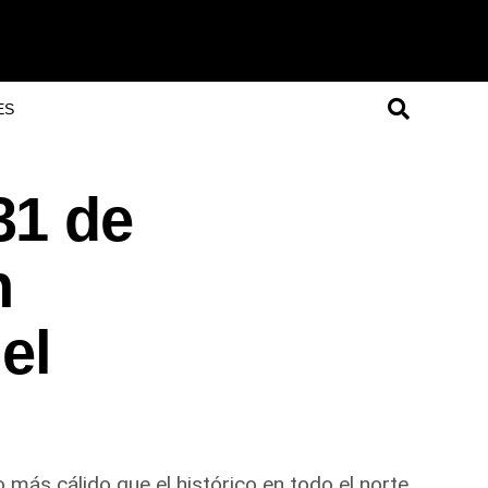
ES
31 de
n
el
 más cálido que el histórico en todo el norte