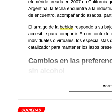
efeméride creada en 2007 en California q
Argentina, la fecha encuentra a la industr
de encuentro, acompañando asados, parti
El arraigo de la
bebida
responde a su bajo 
accesible para compartir. En un contexto
individuales o virtuales, los especialista
catalizador para mantener los lazos prese
Cambios en las preferenc
sin alcohol
Durante los últimos años, el perfil del c
CONT
visible. Si bien las variedades tradiciona
consolidó la búsqueda de nuevos estilos
alternativas de menor graduación.
SOCIEDAD