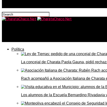
CharataChaco.Net
El Ingeniero Silva advierte: el campo ya está húmedo y el
Política
La concejal de Charata Paola Gauna, pidió rechaza
Rach acompañó a Asociación Italiana de Charata 
Los alumnos de la Escuela Bernardino Rivadavia vi