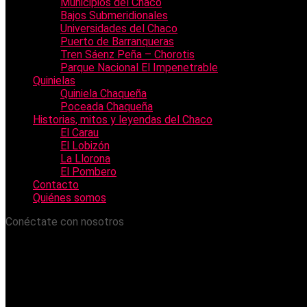
Municipios del Chaco
Bajos Submeridionales
Universidades del Chaco
Puerto de Barranqueras
Tren Sáenz Peña – Chorotis
Parque Nacional El Impenetrable
Quinielas
Quiniela Chaqueña
Poceada Chaqueña
Historias, mitos y leyendas del Chaco
El Carau
El Lobizón
La Llorona
El Pombero
Contacto
Quiénes somos
Conéctate con nosotros