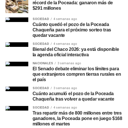
De la reunión participaron el intendente de Charata,
récord de la Poceada: ganaron más de
Rubén Rach
; la jueza de Faltas Provincial, Eliana López
$291 millones
Piccilli; la jueza de Faltas Municipal, Gimena Vázquez; el
SOCIEDAD
4 semanas ago
director de Zona Interior Charata, Antonio Rudaz; el
Cuánto quedó el pozo de la Poceada
secretario de Tránsito, Carlos Aoad; el jefe del 911, Juan
Chaqueña para el próximo sorteo tras
Antonio Cabrera; el representante de Policía Caminera,
quedar vacante
Mario Sosa, y el presidente del Concejo Municipal,
SOCIEDAD
4 semanas ago
Alejandro Barcala.
Bienal del Chaco 2026: ya está disponible
la agenda oficial interactiva
Más
noticias de Charata
en
CharataChaco.Net.
NACIONALES
3 semanas ago
El Senado debate eliminar los límites para
que extranjeros compren tierras rurales en
el país
SOCIEDAD
3 semanas ago
Cuánto acumuló el pozo de la Poceada
Chaqueña tras volver a quedar vacante
SOCIEDAD
4 semanas ago
Tras repartir más de 800 millones entre tres
ganadores, la Poceada pone en juego $168
millones el martes