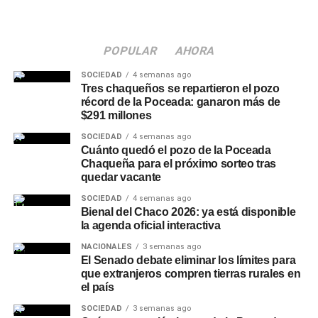
Una articulación entre
POPULAR
AHORA
distintos organismos
SOCIEDAD
4 semanas ago
El funcionario provincial subrayó que resulta fundamental
Tres chaqueños se repartieron el pozo
récord de la Poceada: ganaron más de
abordar la problemática desde diferentes puntos, en el
$291 millones
marco de la articulación que se da entre el Poder
SOCIEDAD
4 semanas ago
Ejecutivo y el órgano de justicia, tanto municipal como
Cuánto quedó el pozo de la Poceada
provincial. Esa mirada conjunta fue uno de los ejes
Chaqueña para el próximo sorteo tras
centrales del encuentro, que buscó ordenar los próximos
quedar vacante
pasos en materia de controles, capacitaciones y
SOCIEDAD
4 semanas ago
prevención vial.
Bienal del Chaco 2026: ya está disponible
la agenda oficial interactiva
Quiénes participaron del
NACIONALES
3 semanas ago
El Senado debate eliminar los límites para
encuentro
que extranjeros compren tierras rurales en
el país
De la reunión participaron el intendente de Charata,
SOCIEDAD
3 semanas ago