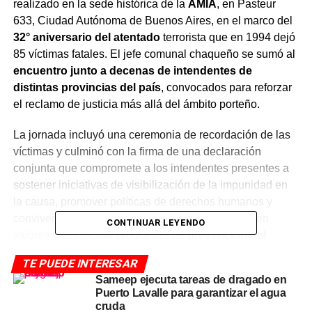
realizado en la sede histórica de la
AMIA
, en Pasteur
633, Ciudad Autónoma de Buenos Aires, en el marco del
32° aniversario del atentado
terrorista que en 1994 dejó
85 víctimas fatales. El jefe comunal chaqueño se sumó al
encuentro junto a decenas de intendentes de
distintas provincias del país
, convocados para reforzar
el reclamo de justicia más allá del ámbito porteño.
La jornada incluyó una ceremonia de recordación de las
víctimas y culminó con la firma de una declaración
conjunta que compromete a los intendentes presentes a
sostener iniciativas de visibilización de la impunidad en
la causa, promover políticas de derechos humanos y
convivencia democrática, fortalecer la educación en
CONTINUAR LEYENDO
valores y desarrollar programas de
prevención del
antisemitismo y la xenofobia.
TE PUEDE INTERESAR
Sameep ejecuta tareas de dragado en
Al referirse a su participación, Rach expresó: «En el
Puerto Lavalle para garantizar el agua
marco del 32° aniversario del atentado a la AMIA,
cruda