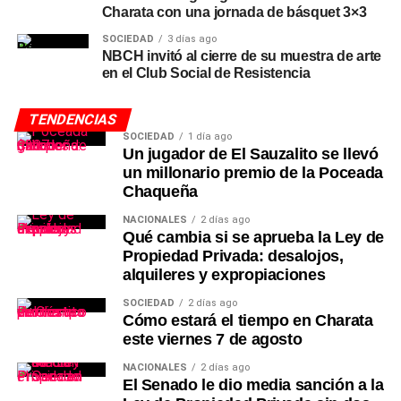
Charata con una jornada de básquet 3×3
SOCIEDAD
3 días ago
NBCH invitó al cierre de su muestra de arte
en el Club Social de Resistencia
TENDENCIAS
SOCIEDAD
1 día ago
Un jugador de El Sauzalito se llevó
un millonario premio de la Poceada
Chaqueña
NACIONALES
2 días ago
Qué cambia si se aprueba la Ley de
Propiedad Privada: desalojos,
alquileres y expropiaciones
SOCIEDAD
2 días ago
Cómo estará el tiempo en Charata
este viernes 7 de agosto
NACIONALES
2 días ago
El Senado le dio media sanción a la