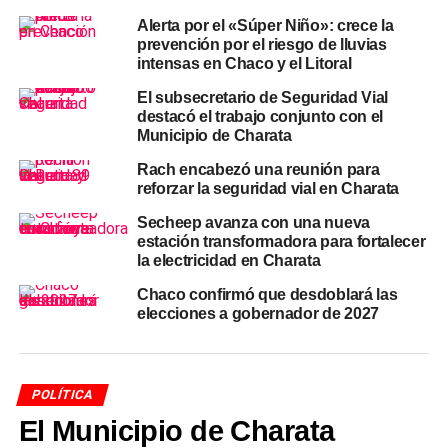
participé del Encuentro Federal junto a intendentes de
Alerta por el «Súper Niño»: crece la
todo el país, realizado en la sede histórica de la entidad,
prevención por el riesgo de lluvias
en la Ciudad Autónoma de Buenos Aires». El intendente
intensas en Chaco y el Litoral
agregó que la fecha
«marcó profundamente a la
El subsecretario de Seguridad Vial
sociedad argentina»
y que el encuentro convocó a
destacó el trabajo conjunto con el
«reflexionar sobre la importancia de mantener viva la
Municipio de Charata
memoria colectiva y fortalecer los valores que sostienen
Rach encabezó una reunión para
nuestra democracia».
reforzar la seguridad vial en Charata
Un compromiso conjunto por la
Secheep avanza con una nueva
estación transformadora para fortalecer
memoria
la electricidad en Charata
Chaco confirmó que desdoblará las
Rach sostuvo que los intendentes tienen la
elecciones a gobernador de 2027
responsabilidad de «promover el diálogo, el respeto y el
compromiso ciudadano», y remarcó que «una sociedad
que reflexiona sobre su historia es también una sociedad
POLÍTICA
que construye un futuro con mayor responsabilidad y
El Municipio de Charata
conciencia». El
jefe comunal de Charata
enmarcó su