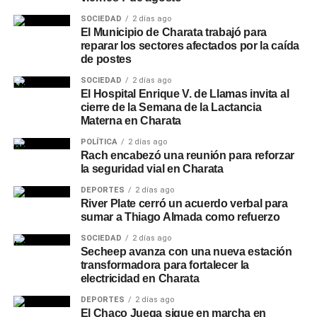
SOCIEDAD
2 días ago
El Municipio de Charata trabajó para
reparar los sectores afectados por la caída
de postes
SOCIEDAD
2 días ago
El Hospital Enrique V. de Llamas invita al
cierre de la Semana de la Lactancia
Materna en Charata
POLÍTICA
2 días ago
Rach encabezó una reunión para reforzar
la seguridad vial en Charata
DEPORTES
2 días ago
River Plate cerró un acuerdo verbal para
sumar a Thiago Almada como refuerzo
SOCIEDAD
2 días ago
Secheep avanza con una nueva estación
transformadora para fortalecer la
electricidad en Charata
DEPORTES
2 días ago
El Chaco Juega sigue en marcha en