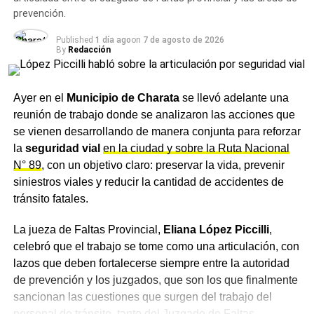
prevención.
Published
1 día ago
on
7 de agosto de 2026
By
Redacción
Ayer en el
Municipio de Charata
se llevó adelante una
reunión de trabajo donde se analizaron las acciones que
se vienen desarrollando de manera conjunta para reforzar
la
seguridad vial
en la ciudad y sobre la Ruta Nacional
N° 89
, con un objetivo claro: preservar la vida, prevenir
siniestros viales y reducir la cantidad de accidentes de
tránsito fatales.
La jueza de Faltas Provincial,
Eliana López Piccilli
,
celebró que el trabajo se tome como una articulación, con
lazos que deben fortalecerse siempre entre la autoridad
de prevención y los juzgados, que son los que finalmente
sancionan las cuestiones que surgen del trabajo del
personal de tránsito, tanto del Juzgado de Faltas