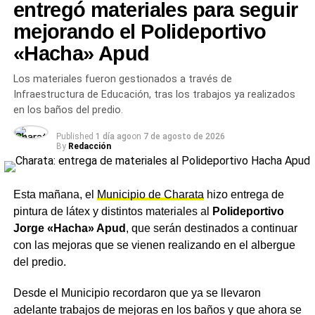
presencia en la
AMIA
dentro de una agenda federal que
entregó materiales para seguir
buscó descentralizar el reclamo de justicia,
mejorando el Polideportivo
tradicionalmente concentrado en Buenos Aires, y llevarlo
«Hacha» Apud
a las
municipios
de todo el país.
Los materiales fueron gestionados a través de
La voz de Rubén Rach
Infraestructura de Educación, tras los trabajos ya realizados
en los baños del predio.
En la parte final de su declaración, el
intendente de
Charata
insistió en la necesidad de sostener espacios de
Published
1 día ago
on
7 de agosto de 2026
By
Redacción
este tipo: «Estos espacios nos recuerdan que, más allá
de las diferencias, debemos seguir trabajando por una
Argentina unida, con instituciones sólidas y con el firme
Esta mañana, el
Municipio de Charata
hizo entrega de
compromiso de construir un presente y un futuro basados
pintura de látex y distintos materiales al
Polideportivo
en la convivencia, la paz y el respeto». La participación
Jorge «Hacha» Apud
, que serán destinados a continuar
de Rach se suma a la de otros jefes comunales del
con las mejoras que se vienen realizando en el albergue
Chaco y de provincias como Mendoza, Formosa, Jujuy,
del predio.
La Pampa, Misiones, Salta, San Juan y Tucumán, en un
gesto que sus organizadores definieron como un intento
Desde el Municipio recordaron que ya se llevaron
de «federalizar» la memoria en torno al atentado del 18
adelante trabajos de mejoras en los baños y que ahora se