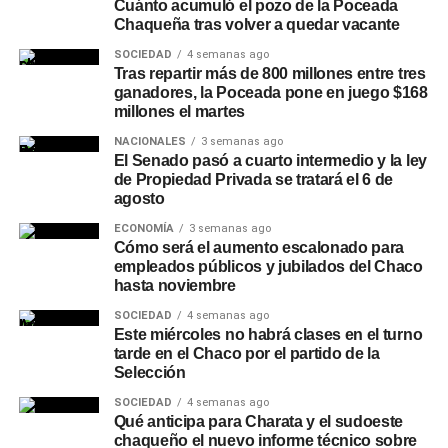
Rubén Rach
; la jueza de Faltas Provincial, Eliana López
Cuánto acumuló el pozo de la Poceada
Chaqueña tras volver a quedar vacante
Piccilli; la jueza de Faltas Municipal, Gimena Vázquez; el
director de Zona Interior Charata, Antonio Rudaz; el
SOCIEDAD
4 semanas ago
secretario de Tránsito, Carlos Aoad; el jefe del 911, Juan
Tras repartir más de 800 millones entre tres
ganadores, la Poceada pone en juego $168
Antonio Cabrera; el representante de Policía Caminera,
millones el martes
Mario Sosa, y el presidente del Concejo Municipal,
NACIONALES
3 semanas ago
Alejandro Barcala.
El Senado pasó a cuarto intermedio y la ley
de Propiedad Privada se tratará el 6 de
Más
noticias de Charata
en
CharataChaco.Net.
agosto
ECONOMÍA
3 semanas ago
Cómo será el aumento escalonado para
empleados públicos y jubilados del Chaco
hasta noviembre
SOCIEDAD
4 semanas ago
Este miércoles no habrá clases en el turno
tarde en el Chaco por el partido de la
Selección
SOCIEDAD
4 semanas ago
Qué anticipa para Charata y el sudoeste
chaqueño el nuevo informe técnico sobre