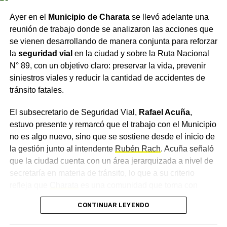
Un encuentro con distintas
Ayer en el
Municipio de Charata
se llevó adelante una
áreas
reunión de trabajo donde se analizaron las acciones que
se vienen desarrollando de manera conjunta para reforzar
Del encuentro participaron, además, el intendente de
la
seguridad vial
en la ciudad y sobre la Ruta Nacional
Charata
,
Rubén Rach
; el
subsecretario de Seguridad
N° 89, con un objetivo claro: preservar la vida, prevenir
Vial, Rafael Acuña
; la jueza de Faltas Municipal, Gimena
siniestros viales y reducir la cantidad de accidentes de
Vázquez; el director de Zona Interior Charata, Antonio
tránsito fatales.
Rudaz; el secretario de Tránsito, Carlos Aoad; el jefe del
911, Juan Antonio Cabrera; el representante de Policía
El subsecretario de Seguridad Vial,
Rafael Acuña
,
Caminera, Mario Sosa, y el presidente del Concejo
estuvo presente y remarcó que el trabajo con el Municipio
Municipal, Alejandro Barcala.
no es algo nuevo, sino que se sostiene desde el inicio de
la gestión junto al intendente
Rubén Rach
. Acuña señaló
Más
noticias de Charata
en
CharataChaco.Net.
que la ciudad cuenta con un área jerarquizada a nivel de
secretaría en materia de tránsito, lo que a su criterio
refleja que
Charata
es una comunidad que toma con
importancia la movilidad, un concepto que consideró más
CONTINUAR LEYENDO
amplio que el de la seguridad vial, ya que atraviesa el día
a día de todos los ciudadanos.