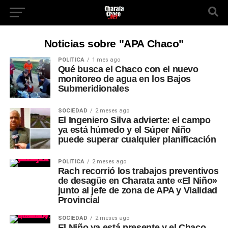
Noticias sobre "APA Chaco"
POLÍTICA
1 mes ago
Qué busca el Chaco con el nuevo
monitoreo de agua en los Bajos
Submeridionales
SOCIEDAD
2 meses ago
El Ingeniero Silva advierte: el campo
ya está húmedo y el Súper Niño
puede superar cualquier planificación
POLÍTICA
2 meses ago
Rach recorrió los trabajos preventivos
de desagüe en Charata ante «El Niño»
junto al jefe de zona de APA y Vialidad
Provincial
SOCIEDAD
2 meses ago
El Niño ya está presente y el Chaco