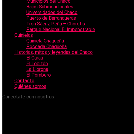
Municipios del Chaco
Bajos Submeridionales
Universidades del Chaco
Puerto de Barranqueras
Tren Sáenz Peña – Chorotis
Parque Nacional El Impenetrable
Quinielas
Quiniela Chaqueña
Poceada Chaqueña
Historias, mitos y leyendas del Chaco
El Carau
El Lobizón
La Llorona
El Pombero
Contacto
Quiénes somos
Conéctate con nosotros