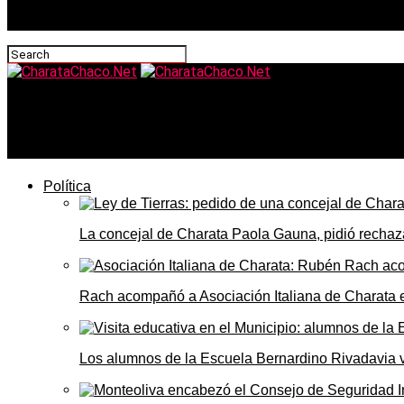
CharataChaco.Net
Charata avanza en la limpieza y reacondicionamiento de 
Política
La concejal de Charata Paola Gauna, pidió rechaza
Rach acompañó a Asociación Italiana de Charata 
Los alumnos de la Escuela Bernardino Rivadavia vi