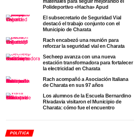
materiales para seguir mejorando el
Polideportivo «Hacha» Apud
Junto al anuncio de los trabajos municipales, Rach lanzó
un llamado a la
colaboración de la comunidad.
Pidió a
El subsecretario de Seguridad Vial
destacó el trabajo conjunto con el
cada vecino mantener limpio el frente de su hogar y
evitar
Municipio de Charata
arrojar residuos
—botellas, bolsas y otros elementos— en
la vía pública, ya que suelen terminar obstruyendo los
Rach encabezó una reunión para
reforzar la seguridad vial en Charata
desagües y generando problemas que impactan en toda
la ciudad.
Secheep avanza con una nueva
estación transformadora para fortalecer
«Cuidar nuestra ciudad es una responsabilidad
la electricidad en Charata
compartida.
Con pequeños gestos que hacen la
Rach acompañó a Asociación Italiana
diferencia y el compromiso de todos, podemos contribuir
de Charata en sus 97 años
a mantener nuestros barrios y espacios públicos en
Los alumnos de la Escuela Bernardino
mejores condiciones para el bienestar de cada vecino»,
Rivadavia visitaron el Municipio de
expresó el intendente.
Charata: cómo fue el encuentro
Para más
noticias de Charata
, seguí nuestra cobertura
actualizada.
POLÍTICA