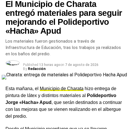
El Municipio de Charata
TEMAS RELACIONADOS
CANALES
CHARATA
DESAGÜES
LIMPIEZA URBANA
MUNICIPIO DE CHARATA
entregó materiales para seguir
OBRAS PÚBLICAS
PREVENCIÓN LLUVIAS
RUBÉN RACH
mejorando el Polideportivo
ACTUALIDAD
«Hacha» Apud
La diputada Chomiak de Charata recorrió el
Impenetrable y dialogó con comunidades wichí
en Misión Nueva Pompeya
Los materiales fueron gestionados a través de
Infraestructura de Educación, tras los trabajos ya realizados
NOTICIAS
en los baños del predio.
Rach acompañó la renovación de la UCR del
Chaco y renovó su respaldo al liderazgo de Zdero
Published
13 horas ago
on
7 de agosto de 2026
By
Redacción
Esta mañana, el
Municipio de Charata
hizo entrega de
pintura de látex y distintos materiales al
Polideportivo
Jorge «Hacha» Apud
, que serán destinados a continuar
con las mejoras que se vienen realizando en el albergue
del predio.
Desde el Municipio recordaron que ya se llevaron