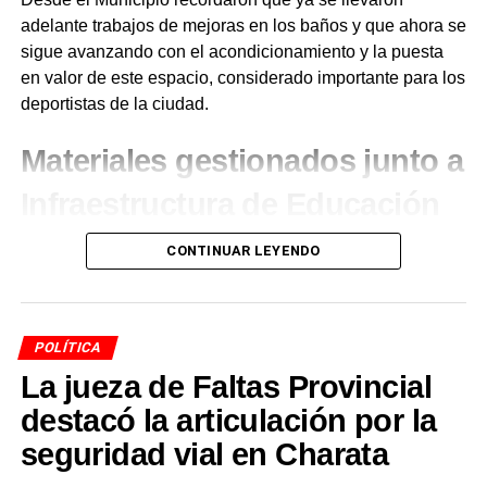
adelante trabajos de mejoras en los baños y que ahora se
sigue avanzando con el acondicionamiento y la puesta
en valor de este espacio, considerado importante para los
deportistas de la ciudad.
Materiales gestionados junto a
Infraestructura de Educación
Los materiales fueron gestionados a través de
CONTINUAR LEYENDO
Infraestructura de Educación
, sumando esfuerzos para
que los espacios deportivos de
Charata
estén cada vez
en mejores condiciones. Desde la comuna remarcaron
POLÍTICA
que continuarán trabajando para mejorar los lugares
La jueza de Faltas Provincial
donde los vecinos y deportistas se encuentran, entrenan
y crecen.
destacó la articulación por la
seguridad vial en Charata
Más
noticias de Charata
en
CharataChaco.Net.