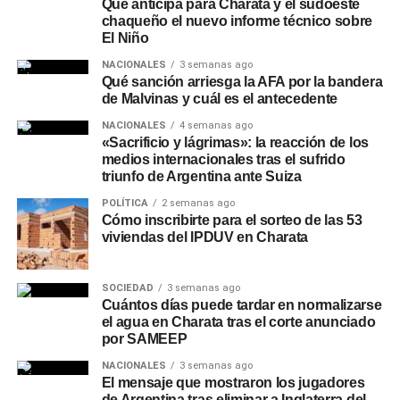
Qué anticipa para Charata y el sudoeste
chaqueño el nuevo informe técnico sobre
El Niño
NACIONALES
3 semanas ago
Qué sanción arriesga la AFA por la bandera
de Malvinas y cuál es el antecedente
NACIONALES
4 semanas ago
«Sacrificio y lágrimas»: la reacción de los
medios internacionales tras el sufrido
triunfo de Argentina ante Suiza
POLÍTICA
2 semanas ago
Cómo inscribirte para el sorteo de las 53
viviendas del IPDUV en Charata
SOCIEDAD
3 semanas ago
Cuántos días puede tardar en normalizarse
el agua en Charata tras el corte anunciado
por SAMEEP
NACIONALES
3 semanas ago
El mensaje que mostraron los jugadores
de Argentina tras eliminar a Inglaterra del