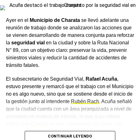
Un encuentro con distintas
Ayer en el
Municipio de Charata
se llevó adelante una
áreas
reunión de trabajo donde se analizaron las acciones que
se vienen desarrollando de manera conjunta para reforzar
Del encuentro participaron, además, el intendente de
la
seguridad vial
en la ciudad y sobre la Ruta Nacional
Charata
,
Rubén Rach
; el
subsecretario de Seguridad
N° 89, con un objetivo claro: preservar la vida, prevenir
Vial, Rafael Acuña
; la jueza de Faltas Municipal, Gimena
siniestros viales y reducir la cantidad de accidentes de
Vázquez; el director de Zona Interior Charata, Antonio
tránsito fatales.
Rudaz; el secretario de Tránsito, Carlos Aoad; el jefe del
911, Juan Antonio Cabrera; el representante de Policía
El subsecretario de Seguridad Vial,
Rafael Acuña
,
Caminera, Mario Sosa, y el presidente del Concejo
estuvo presente y remarcó que el trabajo con el Municipio
Municipal, Alejandro Barcala.
no es algo nuevo, sino que se sostiene desde el inicio de
la gestión junto al intendente
Rubén Rach
. Acuña señaló
Más
noticias de Charata
en
CharataChaco.Net.
que la ciudad cuenta con un área jerarquizada a nivel de
secretaría en materia de tránsito, lo que a su criterio
refleja que
Charata
es una comunidad que toma con
importancia la movilidad, un concepto que consideró más
CONTINUAR LEYENDO
amplio que el de la seguridad vial, ya que atraviesa el día