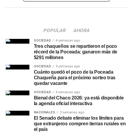
a día de todos los ciudadanos.
Una articulación entre
POPULAR
AHORA
distintos organismos
SOCIEDAD
4 semanas ago
El funcionario provincial subrayó que resulta fundamental
Tres chaqueños se repartieron el pozo
récord de la Poceada: ganaron más de
abordar la problemática desde diferentes puntos, en el
$291 millones
marco de la articulación que se da entre el Poder
SOCIEDAD
3 semanas ago
Ejecutivo y el órgano de justicia, tanto municipal como
Cuánto quedó el pozo de la Poceada
provincial. Esa mirada conjunta fue uno de los ejes
Chaqueña para el próximo sorteo tras
centrales del encuentro, que buscó ordenar los próximos
quedar vacante
pasos en materia de controles, capacitaciones y
SOCIEDAD
4 semanas ago
prevención vial.
Bienal del Chaco 2026: ya está disponible
la agenda oficial interactiva
Quiénes participaron del
NACIONALES
3 semanas ago
El Senado debate eliminar los límites para
encuentro
que extranjeros compren tierras rurales en
el país