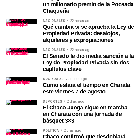
un millonario premio de la Poceada
Chaqueña
NACIONALES
22 horas ago
Qué cambia si se aprueba la Ley de
Propiedad Privada: desalojos,
alquileres y expropiaciones
NACIONALES
22 horas ago
El Senado le dio media sanción a la
Ley de Propiedad Privada sin dos
capítulos clave
SOCIEDAD
22 horas ago
Cómo estará el tiempo en Charata
este viernes 7 de agosto
DEPORTES
2 días ago
El Chaco Juega sigue en marcha
en Charata con una jornada de
básquet 3×3
POLÍTICA
2 días ago
Chaco confirmó que desdoblará