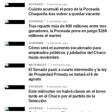
De la reunión participaron el intendente de Charata,
SOCIEDAD
3 semanas ago
Rubén Rach
; la jueza de Faltas Provincial, Eliana López
Cuánto acumuló el pozo de la Poceada
Chaqueña tras volver a quedar vacante
Piccilli; la jueza de Faltas Municipal, Gimena Vázquez; el
director de Zona Interior Charata, Antonio Rudaz; el
SOCIEDAD
4 semanas ago
secretario de Tránsito, Carlos Aoad; el jefe del 911, Juan
Tras repartir más de 800 millones entre tres
ganadores, la Poceada pone en juego $168
Antonio Cabrera; el representante de Policía Caminera,
millones el martes
Mario Sosa, y el presidente del Concejo Municipal,
ECONOMÍA
3 semanas ago
Alejandro Barcala.
Cómo será el aumento escalonado para
empleados públicos y jubilados del Chaco
Más
noticias de Charata
en
CharataChaco.Net.
hasta noviembre
NACIONALES
3 semanas ago
El Senado pasó a cuarto intermedio y la ley
de Propiedad Privada se tratará el 6 de
agosto
SOCIEDAD
4 semanas ago
Este miércoles no habrá clases en el turno
tarde en el Chaco por el partido de la
Selección
SOCIEDAD
4 semanas ago