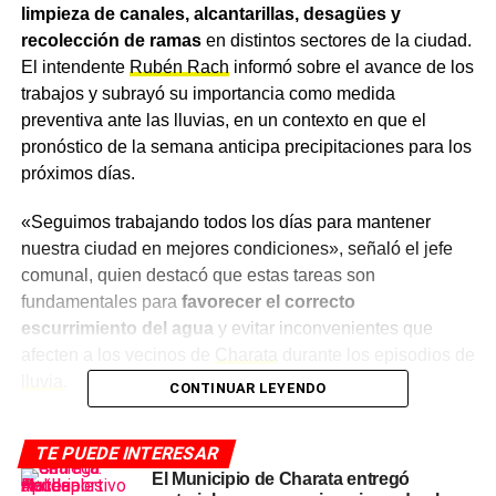
limpieza de canales, alcantarillas, desagües y
recolección de ramas
en distintos sectores de la ciudad.
El intendente
Rubén Rach
informó sobre el avance de los
trabajos y subrayó su importancia como medida
preventiva ante las lluvias, en un contexto en que el
pronóstico de la semana anticipa precipitaciones para los
próximos días.
«Seguimos trabajando todos los días para mantener
nuestra ciudad en mejores condiciones», señaló el jefe
comunal, quien destacó que estas tareas son
fundamentales para
favorecer el correcto
escurrimiento del agua
y evitar inconvenientes que
afecten a los vecinos de
Charata
durante los episodios de
lluvia
.
CONTINUAR LEYENDO
El pedido a los vecinos: no
TE PUEDE INTERESAR
obstruir los desagües
El Municipio de Charata entregó