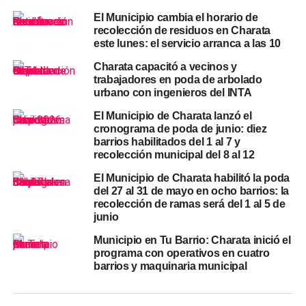
la escuela
El Municipio cambia el horario de
recolección de residuos en Charata
La ubicación del basural no es menor. La calle Félix
este lunes: el servicio arranca a las 10
Fernández corre al costado de la Escuela N°1027. Los
basurales a cielo abierto en zonas urbanas y periurbanas
Charata capacitó a vecinos y
trabajadores en poda de arbolado
son focos de proliferación de mosquitos, roedores y
urbano con ingenieros del INTA
agentes transmisores de enfermedades como el
dengue
,
especialmente cuando incluyen envases con agua
El Municipio de Charata lanzó el
cronograma de poda de junio: diez
estancada entre los residuos.
barrios habilitados del 1 al 7 y
recolección municipal del 8 al 12
El operativo de este sábado forma parte de una serie de
trabajos de limpieza y mantenimiento que el municipio
El Municipio de Charata habilitó la poda
del 27 al 31 de mayo en ocho barrios: la
viene ejecutando en el Barrio Ulm. La semana pasada,
recolección de ramas será del 1 al 5 de
Servicios Urbanos ya había realizado tareas de perfilado,
junio
desmalezamiento y enripiado en el mismo barrio, y el
Municipio en Tu Barrio: Charata inició el
martes 19 está previsto el operativo integral del programa
programa con operativos en cuatro
«Municipio en tu Barrio»
que incluirá a Ulm junto a los
barrios y maquinaria municipal
barrios Municipal, Centenario y 61 Viviendas.