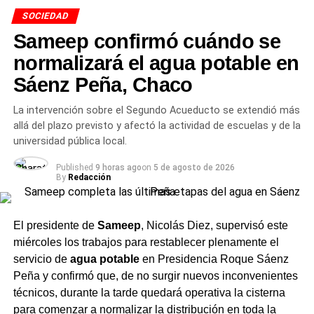
El pedido del municipio a los
SOCIEDAD
vecinos
Sameep confirmó cuándo se
normalizará el agua potable en
Desde el municipio se apeló a la conciencia ciudadana
para no volver a tirar residuos en lugares no habilitados,
Sáenz Peña, Chaco
especialmente en las inmediaciones de los
La intervención sobre el Segundo Acueducto se extendió más
establecimientos educativos. El mensaje es directo: el
allá del plazo previsto y afectó la actividad de escuelas y de la
esfuerzo del operario que trabaja un sábado con pala y
universidad pública local.
bajo el sol no tiene sentido si la semana siguiente el
mismo lugar vuelve a llenarse de bolsas.
Published
9 horas ago
on
5 de agosto de 2026
By
Redacción
Charata cuenta con servicio regular de recolección de
residuos domiciliarios. Arrojar basura en la vía pública no
El presidente de
Sameep
, Nicolás Diez, supervisó este
es una necesidad sino una conducta que tiene
miércoles los trabajos para restablecer plenamente el
consecuencias concretas para la salud del barrio y para
servicio de
agua potable
en Presidencia Roque Sáenz
el gasto municipal que podría destinarse a otras obras.
Peña y confirmó que, de no surgir nuevos inconvenientes
técnicos, durante la tarde quedará operativa la cisterna
TEMAS RELACIONADOS
BASURAL CHARATA
para comenzar a normalizar la distribución en toda la
ESCUELA 1027 CHARATA
LIMPIEZA BARRIO ULM CHARATA