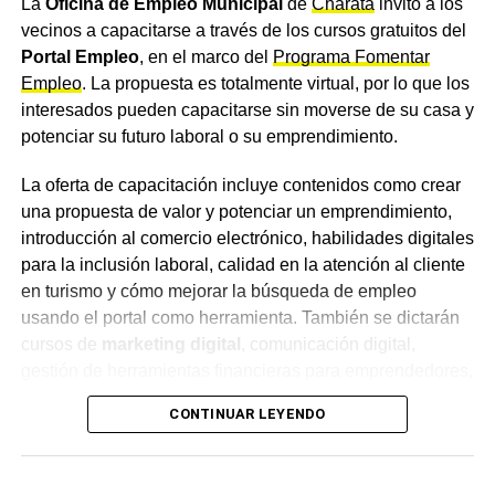
La
Oficina de Empleo Municipal
de
Charata
invitó a los
vecinos a capacitarse a través de los cursos gratuitos del
Confirmación de la dirección
Portal Empleo
, en el marco del
Programa Fomentar
Empleo
. La propuesta es totalmente virtual, por lo que los
del colegio
interesados pueden capacitarse sin moverse de su casa y
potenciar su futuro laboral o su emprendimiento.
La directora de la
Escuela Agropecuaria
de Charata,
Patricia Aranda, confirmó que la institución no participará
La oferta de capacitación incluye contenidos como crear
este año de la Estudiantina Municipal. Aranda aclaró que
una propuesta de valor y potenciar un emprendimiento,
el comunicado difundido fue elaborado por los propios
introducción al comercio electrónico, habilidades digitales
alumnos y que la institución notificó formalmente al
para la inclusión laboral, calidad en la atención al cliente
Municipio
sobre la decisión adoptada.
en turismo y cómo mejorar la búsqueda de empleo
usando el portal como herramienta. También se dictarán
Desde la institución pidieron que la determinación sea
cursos de
marketing digital
, comunicación digital,
comprendida y respetada por el resto de la comunidad
gestión de herramientas financieras para emprendedores,
educativa, al tratarse de una decisión tomada con
trabajo digital en entornos colaborativos y refacciones
responsabilidad y pensando en el bienestar de los
CONTINUAR LEYENDO
domiciliarias.
propios estudiantes.
Inscripciones abiertas hasta el
Más
noticias de Charata
en
CharataChaco.Net.