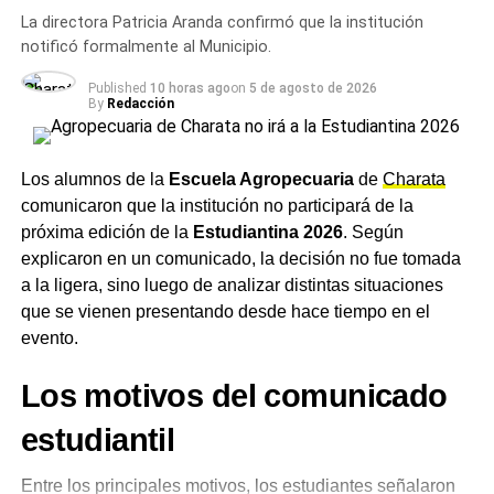
Peña y la estación de bombeo N° 7. La intervención
La directora Patricia Aranda confirmó que la institución
estaba originalmente prevista entre el 27 y el 31 de julio,
notificó formalmente al Municipio.
con un esquema de camiones cisterna para sostener el
Published
10 horas ago
on
5 de agosto de 2026
abastecimiento mientras se ejecutaban los trabajos.
By
Redacción
El operativo se prolongó más allá del plazo anunciado y
derivó en una situación de
desabastecimiento
que llevó a
Los alumnos de la
Escuela Agropecuaria
de
Charata
que escuelas y la universidad pública de Sáenz Peña
comunicaron que la institución no participará de la
suspendieran actividades presenciales en los últimos
próxima edición de la
Estudiantina 2026
. Según
días. Diez recordó que durante la madrugada se
explicaron en un comunicado, la decisión no fue tomada
realizaron las últimas pruebas técnicas y que, con
a la ligera, sino luego de analizar distintas situaciones
resultados satisfactorios, se inició el envío de
agua
que se vienen presentando desde hace tiempo en el
potable
hacia la ciudad, avanzando en la puesta en
evento.
funcionamiento de todo el sistema.
Los motivos del comunicado
Seguimiento permanente
estudiantil
hasta la normalización
Entre los principales motivos, los estudiantes señalaron