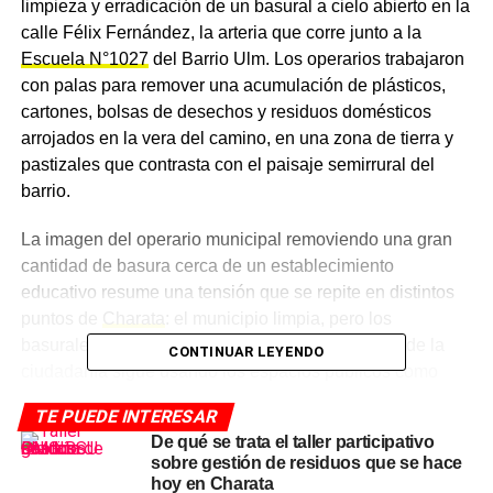
limpieza y erradicación de un basural a cielo abierto en la
calle Félix Fernández, la arteria que corre junto a la
Escuela N°1027
del Barrio Ulm. Los operarios trabajaron
con palas para remover una acumulación de plásticos,
cartones, bolsas de desechos y residuos domésticos
arrojados en la vera del camino, en una zona de tierra y
pastizales que contrasta con el paisaje semirrural del
barrio.
La imagen del operario municipal removiendo una gran
cantidad de basura cerca de un establecimiento
educativo resume una tensión que se repite en distintos
puntos de
Charata
: el municipio limpia, pero los
basurales vuelven a aparecer mientras una parte de la
CONTINUAR LEYENDO
ciudadanía sigue usando los espacios públicos como
vertedero informal.
TE PUEDE INTERESAR
De qué se trata el taller participativo
Un basural cerca del barrio y de
sobre gestión de residuos que se hace
hoy en Charata