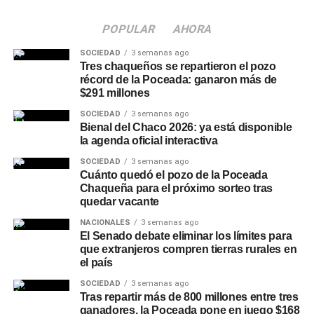
24 de agosto
POPULAR
AHORA
Las
inscripciones
a los cursos gratuitos permanecen
SOCIEDAD
3 semanas ago
abiertas hasta el 24 de agosto, con cupos limitados para
Tres chaqueños se repartieron el pozo
récord de la Poceada: ganaron más de
cada capacitación. Desde el Municipio remarcaron que
$291 millones
se trata de una oportunidad para sumar herramientas
SOCIEDAD
3 semanas ago
digitales y financieras que faciliten tanto la búsqueda de
Bienal del Chaco 2026: ya está disponible
empleo como el desarrollo de un emprendimiento propio.
la agenda oficial interactiva
SOCIEDAD
3 semanas ago
Quienes necesiten información o ayuda para completar el
Cuánto quedó el pozo de la Poceada
trámite pueden acercarse a la
Oficina de Empleo
Chaqueña para el próximo sorteo tras
Municipal
, ubicada en el CEEC, sobre la ruta 89, en el
quedar vacante
horario de 8 a 12 horas. La iniciativa forma parte de las
NACIONALES
3 semanas ago
acciones que impulsa el
Municipio
de Charata junto a la
El Senado debate eliminar los límites para
Secretaría de Trabajo, Empleo y Seguridad Social de la
que extranjeros compren tierras rurales en
el país
Nación para fortalecer la inserción laboral en la región.
SOCIEDAD
3 semanas ago
Más
noticias de Charata
en
CharataChaco.Net.
Tras repartir más de 800 millones entre tres
ganadores, la Poceada pone en juego $168