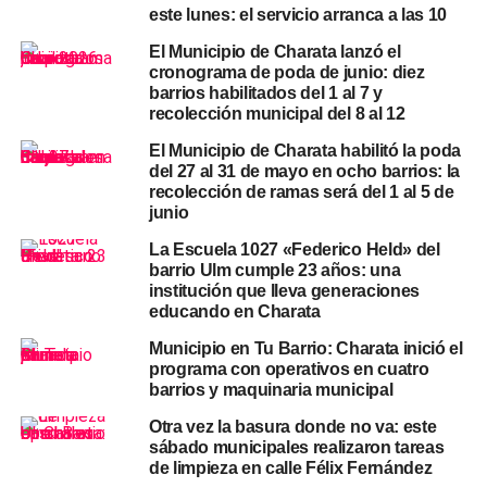
este lunes: el servicio arranca a las 10
El operativo cubre cuatro frentes simultáneos. La
limpieza general
apunta a la recolección de residuos
El Municipio de Charata lanzó el
cronograma de poda de junio: diez
voluminosos y materiales acumulados en veredas y
barrios habilitados del 1 al 7 y
espacios comunes. El
reacondicionamiento y
recolección municipal del 8 al 12
mantenimiento de calles
incluye
perfilado y relleno de
El Municipio de Charata habilitó la poda
las arterias de tierra más deterioradas
. El
del 27 al 31 de mayo en ocho barrios: la
desmalezamiento
ordena los márgenes de las calles y
recolección de ramas será del 1 al 5 de
los espacios públicos antes de que el invierno endurezca
junio
el suelo y dificulte esos trabajos. La
iluminación
La Escuela 1027 «Federico Held» del
completa el paquete con revisión y reposición de
barrio Ulm cumple 23 años: una
luminarias en los puntos que lo requieran.
institución que lleva generaciones
educando en Charata
Los cuatro barrios intervenidos el martes —Ulm,
Municipio en Tu Barrio: Charata inició el
Municipal, Centenario y 61 Viviendas— son sectores que
programa con operativos en cuatro
el municipio viene trabajando en el marco del plan de
barrios y maquinaria municipal
mantenimiento urbano de mayo. En días recientes,
Otra vez la basura donde no va: este
Servicios Urbanos ya realizó trabajos de perfilado y
sábado municipales realizaron tareas
enripiado en el Barrio Ulm y relleno con compactación en
de limpieza en calle Félix Fernández