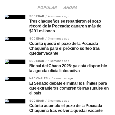
Quiénes participaron del
POPULAR
AHORA
encuentro
SOCIEDAD
4 semanas ago
Tres chaqueños se repartieron el pozo
De la reunión participaron el intendente de Charata,
récord de la Poceada: ganaron más de
Rubén Rach
; la jueza de Faltas Provincial, Eliana López
$291 millones
Piccilli; la jueza de Faltas Municipal, Gimena Vázquez; el
SOCIEDAD
3 semanas ago
director de Zona Interior Charata, Antonio Rudaz; el
Cuánto quedó el pozo de la Poceada
Chaqueña para el próximo sorteo tras
secretario de Tránsito, Carlos Aoad; el jefe del 911, Juan
quedar vacante
Antonio Cabrera; el representante de Policía Caminera,
Mario Sosa, y el presidente del Concejo Municipal,
SOCIEDAD
4 semanas ago
Bienal del Chaco 2026: ya está disponible
Alejandro Barcala.
la agenda oficial interactiva
Más
noticias de Charata
en
CharataChaco.Net.
NACIONALES
3 semanas ago
El Senado debate eliminar los límites para
que extranjeros compren tierras rurales en
el país
SOCIEDAD
3 semanas ago
Cuánto acumuló el pozo de la Poceada
Chaqueña tras volver a quedar vacante