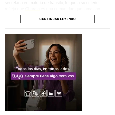
secretaría en materia de tránsito, lo que a su criterio
refleja que
Charata
es una comunidad que toma con
importancia la movilidad, un concepto que consideró más
CONTINUAR LEYENDO
amplio que el de la seguridad vial, ya que atraviesa el día
a día de todos los ciudadanos.
Una articulación entre
distintos organismos
El funcionario provincial subrayó que resulta fundamental
abordar la problemática desde diferentes puntos, en el
marco de la articulación que se da entre el Poder
Ejecutivo y el órgano de justicia, tanto municipal como
provincial. Esa mirada conjunta fue uno de los ejes
centrales del encuentro, que buscó ordenar los próximos
pasos en materia de controles, capacitaciones y
prevención vial.