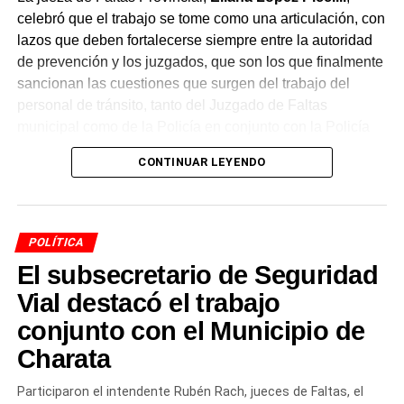
celebró que el trabajo se tome como una articulación, con
lazos que deben fortalecerse siempre entre la autoridad
de prevención y los juzgados, que son los que finalmente
sancionan las cuestiones que surgen del trabajo del
personal de tránsito, tanto del Juzgado de Faltas
municipal como de la Policía en conjunto con la Policía
Caminera.
CONTINUAR LEYENDO
Un convenio de intervención
articulada
POLÍTICA
El subsecretario de Seguridad
La funcionaria adelantó que se conversó sobre un
convenio de intervención articulada
, mediante el cual
Vial destacó el trabajo
el Juzgado de Faltas judicial y provincial tomaría
conjunto con el Municipio de
intervención en los procedimientos de tránsito. Según
Charata
explicó, el objetivo es trabajar de manera articulada y
fortalecer esos vínculos no solo para capacitar al
Participaron el intendente Rubén Rach, jueces de Faltas, el
personal a cargo de la tarea preventiva, sino también en