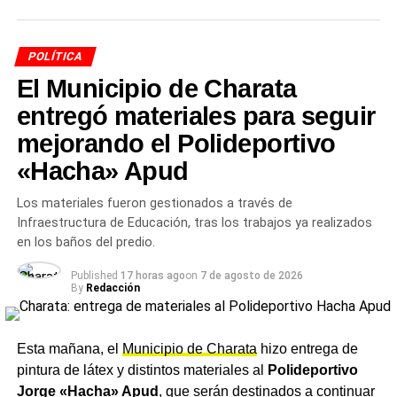
el
Barrio Municipal
.
Qué tienen que hacer los
POLÍTICA
vecinos antes del martes
El Municipio de Charata
entregó materiales para seguir
La acción concreta que el municipio le pide a cada familia
mejorando el Polideportivo
es simple:
sacar a la vereda todo lo que no sirva y
ocupe espacio
— escombros de obra,
ramas podadas
,
«Hacha» Apud
muebles en desuso, materiales varios. El equipo
Los materiales fueron gestionados a través de
municipal lo retira durante el operativo. Lo que no esté en
Infraestructura de Educación, tras los trabajos ya realizados
vereda el día del trabajo no podrá ser retirado en esa
en los baños del predio.
instancia.
Published
17 horas ago
on
7 de agosto de 2026
Es también una oportunidad para liberar terrenos y
By
Redacción
fondos de escombros que se acumulan durante el año y
que en invierno se vuelven más difíciles de gestionar.
Esta mañana, el
Municipio de Charata
hizo entrega de
Más barrios en los próximos
pintura de látex y distintos materiales al
Polideportivo
Jorge «Hacha» Apud
, que serán destinados a continuar