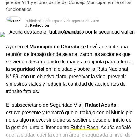
jefe del 911 y el presidente del Concejo Municipal, entre otros
la instancia posterior, de modo que se trate de un
funcionarios.
procedimiento legal que respete la garantía de las
personas involucradas.
Published
1 día ago
on
7 de agosto de 2026
By
Redacción
Un encuentro con distintas
Ayer en el
Municipio de Charata
se llevó adelante una
áreas
reunión de trabajo donde se analizaron las acciones que
se vienen desarrollando de manera conjunta para reforzar
Del encuentro participaron, además, el intendente de
la
seguridad vial
en la ciudad y sobre la Ruta Nacional
Charata
,
Rubén Rach
; el
subsecretario de Seguridad
N° 89, con un objetivo claro: preservar la vida, prevenir
Vial, Rafael Acuña
; la jueza de Faltas Municipal, Gimena
siniestros viales y reducir la cantidad de accidentes de
Vázquez; el director de Zona Interior Charata, Antonio
tránsito fatales.
Rudaz; el secretario de Tránsito, Carlos Aoad; el jefe del
911, Juan Antonio Cabrera; el representante de Policía
El subsecretario de Seguridad Vial,
Rafael Acuña
,
Caminera, Mario Sosa, y el presidente del Concejo
estuvo presente y remarcó que el trabajo con el Municipio
Municipal, Alejandro Barcala.
no es algo nuevo, sino que se sostiene desde el inicio de
la gestión junto al intendente
Rubén Rach
. Acuña señaló
Más
noticias de Charata
en
CharataChaco.Net.
que la ciudad cuenta con un área jerarquizada a nivel de