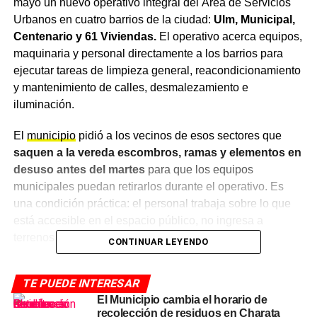
mayo un nuevo operativo integral del Área de Servicios
Urbanos en cuatro barrios de la ciudad:
Ulm, Municipal,
Centenario y 61 Viviendas.
El operativo acerca equipos,
maquinaria y personal directamente a los barrios para
ejecutar tareas de limpieza general, reacondicionamiento
y mantenimiento de calles, desmalezamiento e
iluminación.
El
municipio
pidió a los vecinos de esos sectores que
saquen a la vereda escombros, ramas y elementos en
desuso antes del martes
para que los equipos
municipales puedan retirarlos durante el operativo. Es
una condición práctica: el personal trabaja sobre lo que
está accesible en el espacio público, no ingresa a
terrenos privados.
CONTINUAR LEYENDO
Qué tareas se realizan en cada
TE PUEDE INTERESAR
barrio
El Municipio cambia el horario de
recolección de residuos en Charata