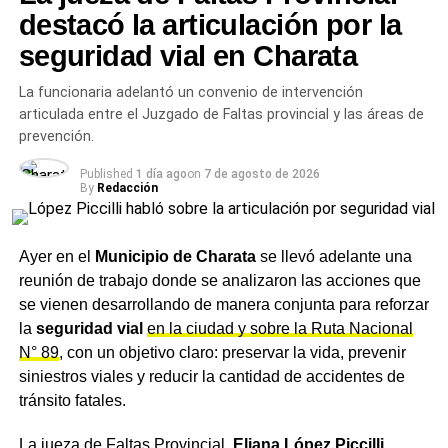
y crecen.
Charata reemplaza los lomos de burro de
destacó la articulación por la
cemento por reductores de caucho modernos y
seguridad vial en Charata
Más
noticias de Charata
en
CharataChaco.Net.
arranca frente a la Escuela Thames
La funcionaria adelantó un convenio de intervención
articulada entre el Juzgado de Faltas provincial y las áreas de
prevención.
Published
1 día ago
on
7 de agosto de 2026
By
Redacción
Ayer en el
Municipio de Charata
se llevó adelante una
reunión de trabajo donde se analizaron las acciones que
se vienen desarrollando de manera conjunta para reforzar
la
seguridad vial
en la ciudad y sobre la Ruta Nacional
N° 89
, con un objetivo claro: preservar la vida, prevenir
siniestros viales y reducir la cantidad de accidentes de
tránsito fatales.
La jueza de Faltas Provincial,
Eliana López Piccilli
,