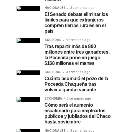
NACIONALES
3 semanas ago
El Senado debate eliminar los
límites para que extranjeros
compren tierras rurales en el
país
SOCIEDAD
4 semanas ago
Tras repartir más de 800
millones entre tres ganadores,
la Poceada pone en juego
$168 millones el martes
SOCIEDAD
3 semanas ago
Cuánto acumuló el pozo de la
Poceada Chaqueña tras
volver a quedar vacante
ECONOMÍA
3 semanas ago
Cómo será el aumento
escalonado para empleados
públicos y jubilados del Chaco
hasta noviembre
NACIONALES
3 semanas ago