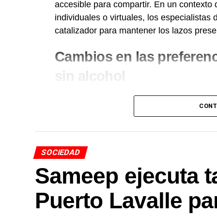
accesible para compartir. En un contexto
individuales o virtuales, los especialista
catalizador para mantener los lazos prese
Cambios en las preferenc
sin alcohol
Durante los últimos años, el perfil del c
CONT
visible. Si bien las variedades tradiciona
consolidó la búsqueda de nuevos estilos
alternativas de menor graduación.
SOCIEDAD
Entre las tendencias de 
Sameep ejecuta t
siguientes aspectos:
Puerto Lavalle pa
Crecimiento del segmento sin alcohol: L
que buscan balancear hidratación o conduc