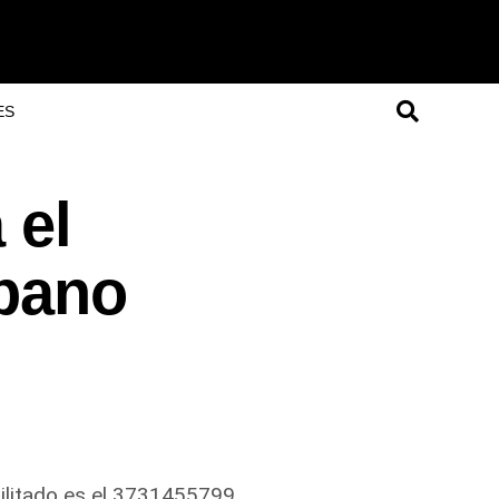
ES
 el
rbano
ilitado es el 3731455799.