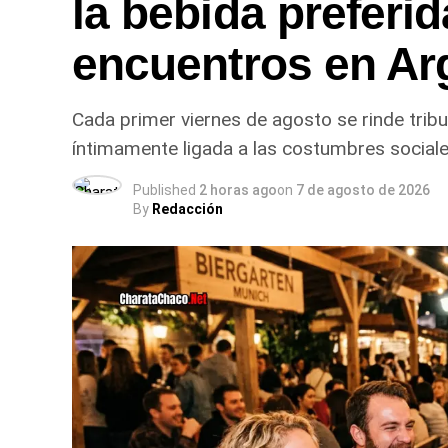
la bebida preferid
encuentros en Ar
Cada primer viernes de agosto se rinde trib
íntimamente ligada a las costumbres sociales
Published
2 horas ago
on
7 de agosto de 2026
By
Redacción