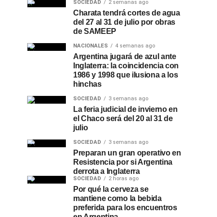
SOCIEDAD
2 semanas ago
Charata tendrá cortes de agua
del 27 al 31 de julio por obras
de SAMEEP
NACIONALES
4 semanas ago
Argentina jugará de azul ante
Inglaterra: la coincidencia con
1986 y 1998 que ilusiona a los
hinchas
SOCIEDAD
3 semanas ago
La feria judicial de invierno en
el Chaco será del 20 al 31 de
julio
SOCIEDAD
3 semanas ago
Preparan un gran operativo en
Resistencia por si Argentina
derrota a Inglaterra
SOCIEDAD
2 horas ago
Por qué la cerveza se
mantiene como la bebida
preferida para los encuentros
en Argentina