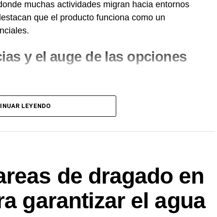
 donde muchas actividades migran hacia entornos
s destacan que el producto funciona como un
nciales.
ias y el auge de las opciones
onsumidor argentino atravesó una transformación
INUAR LEYENDO
les rubias sostienen el mayor volumen de ventas, se
 artesanales, combinaciones gastronómicas y
mercado sobresalen los
areas de dragado en
ra garantizar el agua
as variantes 0.0% ganaron terreno entre consumidores
ir sin riesgos sin abandonar el ritual social.