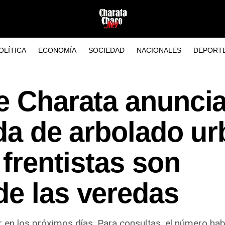
OLÍTICA
ECONOMÍA
SOCIEDAD
NACIONALES
DEPORT
e Charata anuncia
oda de arbolado u
 frentistas son
de las veredas
 en los próximos días. Para consultas, el número hab