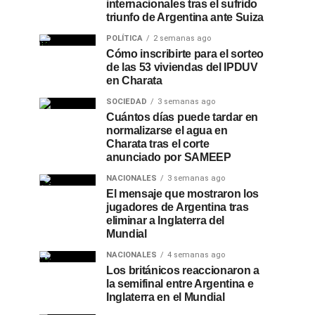
internacionales tras el sufrido
triunfo de Argentina ante Suiza
POLÍTICA
2 semanas ago
Cómo inscribirte para el sorteo
de las 53 viviendas del IPDUV
en Charata
SOCIEDAD
3 semanas ago
Cuántos días puede tardar en
normalizarse el agua en
Charata tras el corte
anunciado por SAMEEP
NACIONALES
3 semanas ago
El mensaje que mostraron los
jugadores de Argentina tras
eliminar a Inglaterra del
Mundial
NACIONALES
4 semanas ago
Los británicos reaccionaron a
la semifinal entre Argentina e
Inglaterra en el Mundial