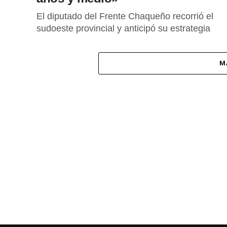
El diputado del Frente Chaqueño recorrió el
sudoeste provincial y anticipó su estrategia
opositora de cara a las elecciones de 2027.
M