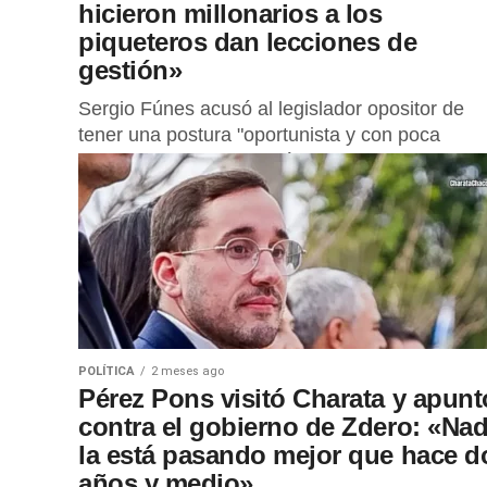
hicieron millonarios a los
piqueteros dan lecciones de
gestión»
Sergio Fúnes acusó al legislador opositor de
tener una postura "oportunista y con poca
memoria" sobre la gestión de Zdero
POLÍTICA
2 meses ago
Pérez Pons visitó Charata y apunt
contra el gobierno de Zdero: «Nad
la está pasando mejor que hace d
años y medio»