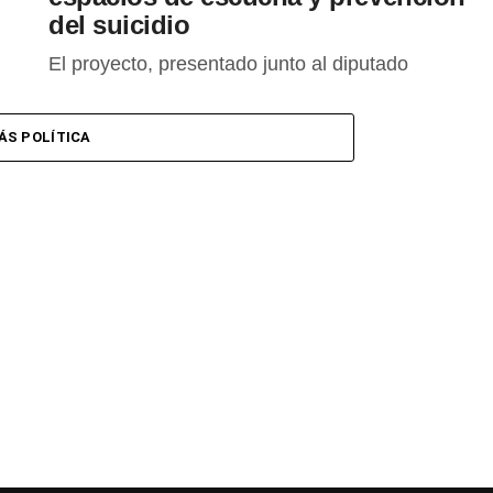
del suicidio
El proyecto, presentado junto al diputado
Santiago Pérez Pons, propone capacitación
docente, profesionales en las escuelas y
ÁS POLÍTICA
acompañamiento a las familias.