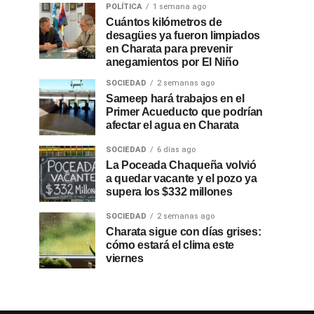
POLÍTICA
1 semana ago
Cuántos kilómetros de
desagües ya fueron limpiados
en Charata para prevenir
anegamientos por El Niño
SOCIEDAD
2 semanas ago
Sameep hará trabajos en el
Primer Acueducto que podrían
afectar el agua en Charata
SOCIEDAD
6 días ago
La Poceada Chaqueña volvió
a quedar vacante y el pozo ya
supera los $332 millones
SOCIEDAD
2 semanas ago
Charata sigue con días grises:
cómo estará el clima este
viernes