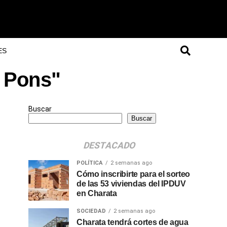
ES
z Pons"
Buscar
Buscar
DESTACADO
POLÍTICA
2 semanas ago
Cómo inscribirte para el sorteo
de las 53 viviendas del IPDUV
en Charata
SOCIEDAD
2 semanas ago
Charata tendrá cortes de agua