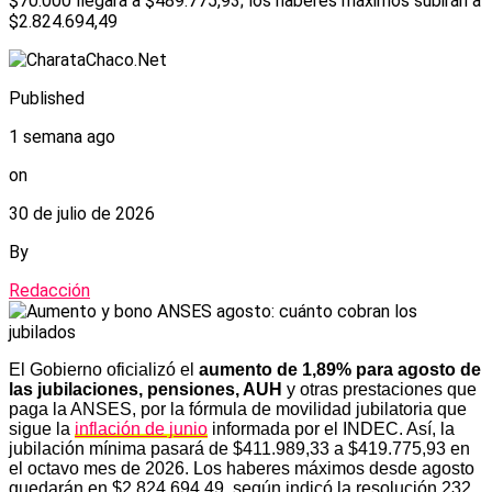
$70.000 llegará a $489.775,93; los haberes máximos subirán a
$2.824.694,49
Published
1 semana ago
on
30 de julio de 2026
By
Redacción
El Gobierno oficializó el
aumento de 1,89% para agosto de
las jubilaciones, pensiones, AUH
y otras prestaciones que
paga la ANSES, por la fórmula de movilidad jubilatoria que
sigue la
inflación de junio
informada por el INDEC. Así, la
jubilación mínima pasará de $411.989,33 a $419.775,93 en
el octavo mes de 2026. Los haberes máximos desde agosto
quedarán en $2.824.694,49, según indicó la resolución 232,