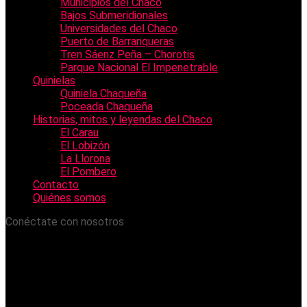
Municipios del Chaco
Bajos Submeridionales
Universidades del Chaco
Puerto de Barranqueras
Tren Sáenz Peña – Chorotis
Parque Nacional El Impenetrable
Quinielas
Quiniela Chaqueña
Poceada Chaqueña
Historias, mitos y leyendas del Chaco
El Carau
El Lobizón
La Llorona
El Pombero
Contacto
Quiénes somos
Conéctate con nosotros