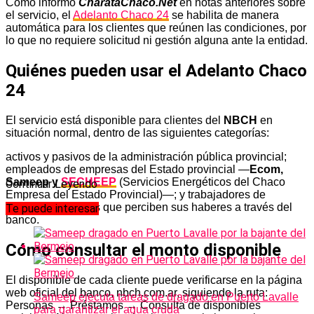
Como informó
CharataChaco.Net
en notas anteriores sobre
el servicio, el
Adelanto Chaco 24
se habilita de manera
automática para los clientes que reúnen las condiciones, por
lo que no requiere solicitud ni gestión alguna ante la entidad.
Quiénes pueden usar el Adelanto Chaco
24
El servicio está disponible para clientes del
NBCH
en
situación normal, dentro de las siguientes categorías:
activos y pasivos de la administración pública provincial;
empleados de empresas del Estado provincial —
Ecom,
Sameep y
SECHEEP
(Servicios Energéticos del Chaco
Continuar Leyendo
Empresa del Estado Provincial)—; y trabajadores de
empresas privadas que perciben sus haberes a través del
Te puede interesar
banco.
Cómo consultar el monto disponible
El disponible de cada cliente puede verificarse en la página
web oficial del banco, nbch.com.ar, siguiendo la ruta:
Sameep ejecuta tareas de dragado en Puerto Lavalle
Personas → Préstamos → Consulta de disponibles
para garantizar el agua cruda