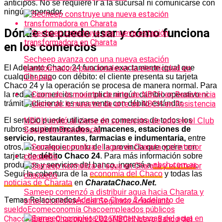
anticipos. No se requiere ir a la sucursal ni comunicarse con
ningún operador.
Dónde se puede usar y cómo funciona
en los comercios
Secheep avanza con una nueva estación
El Adelanto Chaco 24 funciona exactamente igual que
transformadora para fortalecer la electricidad en
cualquier pago con débito: el cliente presenta su tarjeta
Charata
Chaco 24 y la operación se procesa de manera normal. Para
la red de comercios no implica ningún cambio operativo ni
trámite adicional: es una venta con débito estándar.
El servicio puede utilizarse en comercios de todos los
NBCH invitó al cierre de su muestra de arte en el Club
rubros:
supermercados, almacenes, estaciones de
Social de Resistencia
servicio, restaurantes, farmacias e indumentaria,
entre
otros, en cualquier punto de la provincia que opere con
tarjeta de
débito Chaco 24
. Para más información sobre
productos y servicios del banco, ingresá a
nbch.com.ar
.
Seguí la cobertura de la
economía del Chaco
y todas las
noticias de Charata
en
CharataChaco.Net.
Sameep comenzó a distribuir agua hacia Charata y
Temas Relacionados
Adelanto Chaco 24
adelanto de
otras localidades del Segundo Acueducto
sueldo
Ecom
economía Chaco
empleados públicos
Chaco
haberes Chaco
junio 2026
NBCH
Nuevo Banco del