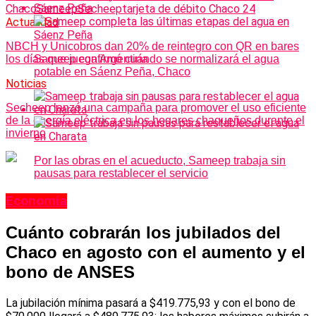
Chaco
Sameep
Secheep
tarjeta de débito Chaco 24
Actualidad
NBCH y Unicobros dan 20% de reintegro con QR en bares
Sameep confirmó cuándo se normalizará el agua
los días que juega Argentina
potable en Sáenz Peña, Chaco
Noticias
Secheep lanzó una campaña para promover el uso eficiente
de la energía eléctrica en los hogares chaqueños durante el
invierno
Por las obras en el acueducto, Sameep trabaja sin
pausas para restablecer el servicio
Economía
Cuánto cobrarán los jubilados del
Chaco en agosto con el aumento y el
bono de ANSES
La jubilación mínima pasará a $419.775,93 y con el bono de