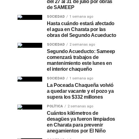
del 27 al 31 de julio por obras
de SAMEEP
SOCIEDAD
1 semana ago
Hasta cuándo estará afectado
el agua en Charata por las
obras del Segundo Acueducto
SOCIEDAD
2 semanas ago
Segundo Acueducto: Sameep
comenzará trabajos de
mantenimiento este lunes en
el interior chaqueño
SOCIEDAD
1 semana ago
La Poceada Chaqueña volvió
a quedar vacante y el pozo ya
supera los $332 millones
POLÍTICA
2 semanas ago
Cuántos kilómetros de
desagües ya fueron limpiados
en Charata para prevenir
anegamientos por El Niño