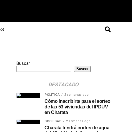
ES
Buscar
Buscar
DESTACADO
POLÍTICA
2 semanas ago
Cómo inscribirte para el sorteo
de las 53 viviendas del IPDUV
en Charata
SOCIEDAD
2 semanas ago
Charata tendrá cortes de agua