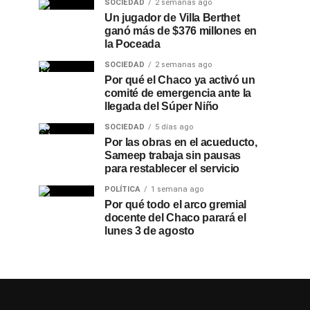
SOCIEDAD
2 semanas ago
Un jugador de Villa Berthet
ganó más de $376 millones en
la Poceada
SOCIEDAD
2 semanas ago
Por qué el Chaco ya activó un
comité de emergencia ante la
llegada del Súper Niño
SOCIEDAD
5 días ago
Por las obras en el acueducto,
Sameep trabaja sin pausas
para restablecer el servicio
POLÍTICA
1 semana ago
Por qué todo el arco gremial
docente del Chaco parará el
lunes 3 de agosto