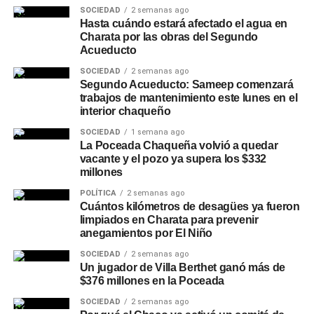
SOCIEDAD
2 semanas ago
Hasta cuándo estará afectado el agua en
Charata por las obras del Segundo
Acueducto
SOCIEDAD
2 semanas ago
Segundo Acueducto: Sameep comenzará
trabajos de mantenimiento este lunes en el
interior chaqueño
SOCIEDAD
1 semana ago
La Poceada Chaqueña volvió a quedar
vacante y el pozo ya supera los $332
millones
POLÍTICA
2 semanas ago
Cuántos kilómetros de desagües ya fueron
limpiados en Charata para prevenir
anegamientos por El Niño
SOCIEDAD
2 semanas ago
Un jugador de Villa Berthet ganó más de
$376 millones en la Poceada
SOCIEDAD
2 semanas ago