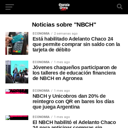
Noticias sobre "NBCH"
ECONOMÍA
2 semanas ago
Está habilitado Adelanto Chaco 24
que permite comprar sin saldo con la
tarjeta de débito
ECONOMÍA
1 mes ago
Jóvenes chaqueños participaron de
los talleres de educación financiera
de NBCH en Agronea
ECONOMÍA
1 mes ago
NBCH y Unicobros dan 20% de
reintegro con QR en bares los días
que juega Argentina
ECONOMÍA
1 mes ago
El NBCH habilitó el Adelanto Chaco
24 para anticipar compras sin