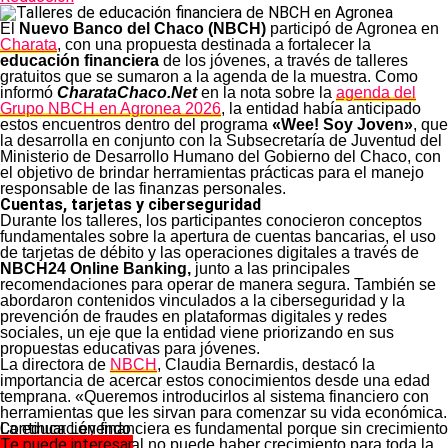
El
Nuevo Banco del Chaco (NBCH)
participó de Agronea en
Charata
, con una propuesta destinada a fortalecer la
educación financiera
de los jóvenes, a través de talleres
gratuitos que se sumaron a la agenda de la muestra. Como
informó
CharataChaco.Net
en la nota sobre la
agenda del
Grupo NBCH en Agronea 2026
, la entidad había anticipado
estos encuentros dentro del programa
«Wee! Soy Joven»
, que
la desarrolla en conjunto con la Subsecretaría de Juventud del
Ministerio de Desarrollo Humano del Gobierno del Chaco, con
el objetivo de brindar herramientas prácticas para el manejo
responsable de las finanzas personales.
Cuentas, tarjetas y ciberseguridad
Durante los talleres, los participantes conocieron conceptos
fundamentales sobre la apertura de cuentas bancarias, el uso
de tarjetas de débito y las operaciones digitales a través de
NBCH24 Online Banking,
junto a las principales
recomendaciones para operar de manera segura. También se
abordaron contenidos vinculados a la ciberseguridad y la
prevención de fraudes en plataformas digitales y redes
sociales, un eje que la entidad viene priorizando en sus
propuestas educativas para jóvenes.
La directora de
NBCH
, Claudia Bernardis, destacó la
importancia de acercar estos conocimientos desde una edad
temprana. «Queremos introducirlos al sistema financiero con
herramientas que les sirvan para comenzar su vida económica.
Continuar Leyendo
La educación financiera es fundamental porque sin crecimiento
Te puede interesar
económico personal no puede haber crecimiento para toda la