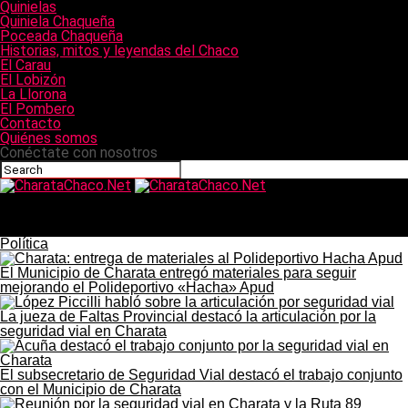
Quinielas
Quiniela Chaqueña
Poceada Chaqueña
Historias, mitos y leyendas del Chaco
El Carau
El Lobizón
La Llorona
El Pombero
Contacto
Quiénes somos
Conéctate con nosotros
CharataChaco.Net
Jóvenes chaqueños participaron de los talleres de
educación financiera de NBCH en Agronea
Política
El Municipio de Charata entregó materiales para seguir
mejorando el Polideportivo «Hacha» Apud
La jueza de Faltas Provincial destacó la articulación por la
seguridad vial en Charata
El subsecretario de Seguridad Vial destacó el trabajo conjunto
con el Municipio de Charata