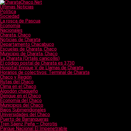
Últimas Noticias
Política
Sociedad
La rosca de Pascua
Economía
Nacionales
Charata, Chaco
Noticias de Charata
Departamento Chacabuco
Escuelas de Charata, Chaco
Municipio de Charata, Chaco
La Charata (Ortalis canicollis)
El código postal de Charata es 3730
Hospital Enrique V. de Llamas de Charata
Horarios de colectivos: Terminal de Charata
Chaco y Región
Rutas del Chaco
Clima en el Chaco
Algodón chaqueño
Dengue en el Chaco
Economía del Chaco
Municipios del Chaco
Bajos Submeridionales
Universidades del Chaco
Puerto de Barranqueras
Tren Sáenz Peña – Chorotis
Parque Nacional El Impenetrable