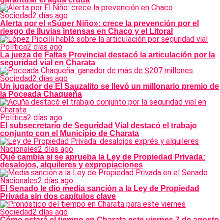
Sociedad
2 días ago
Alerta por el «Súper Niño»: crece la prevención por el
riesgo de lluvias intensas en Chaco y el Litoral
Política
2 días ago
La jueza de Faltas Provincial destacó la articulación por la
seguridad vial en Charata
Sociedad
2 días ago
Un jugador de El Sauzalito se llevó un millonario premio de
la Poceada Chaqueña
Política
2 días ago
El subsecretario de Seguridad Vial destacó el trabajo
conjunto con el Municipio de Charata
Nacionales
2 días ago
Qué cambia si se aprueba la Ley de Propiedad Privada:
desalojos, alquileres y expropiaciones
Nacionales
2 días ago
El Senado le dio media sanción a la Ley de Propiedad
Privada sin dos capítulos clave
Sociedad
2 días ago
Cómo estará el tiempo en Charata este viernes 7 de agosto