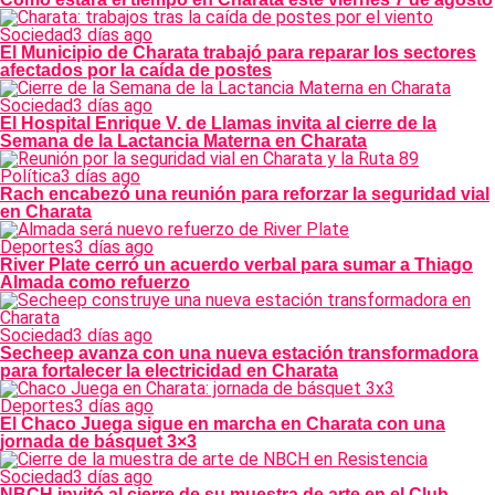
Sociedad
3 días ago
El Municipio de Charata trabajó para reparar los sectores
afectados por la caída de postes
Sociedad
3 días ago
El Hospital Enrique V. de Llamas invita al cierre de la
Semana de la Lactancia Materna en Charata
Política
3 días ago
Rach encabezó una reunión para reforzar la seguridad vial
en Charata
Deportes
3 días ago
River Plate cerró un acuerdo verbal para sumar a Thiago
Almada como refuerzo
Sociedad
3 días ago
Secheep avanza con una nueva estación transformadora
para fortalecer la electricidad en Charata
Deportes
3 días ago
El Chaco Juega sigue en marcha en Charata con una
jornada de básquet 3×3
Sociedad
3 días ago
NBCH invitó al cierre de su muestra de arte en el Club