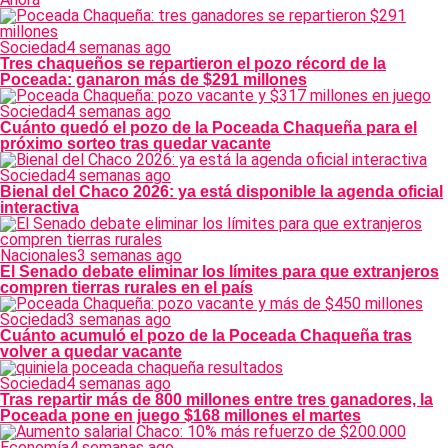
Sociedad
4 semanas ago
Tres chaqueños se repartieron el pozo récord de la
Poceada: ganaron más de $291 millones
Sociedad
4 semanas ago
Cuánto quedó el pozo de la Poceada Chaqueña para el
próximo sorteo tras quedar vacante
Sociedad
4 semanas ago
Bienal del Chaco 2026: ya está disponible la agenda oficial
interactiva
Nacionales
3 semanas ago
El Senado debate eliminar los límites para que extranjeros
compren tierras rurales en el país
Sociedad
3 semanas ago
Cuánto acumuló el pozo de la Poceada Chaqueña tras
volver a quedar vacante
Sociedad
4 semanas ago
Tras repartir más de 800 millones entre tres ganadores, la
Poceada pone en juego $168 millones el martes
Economía
4 semanas ago