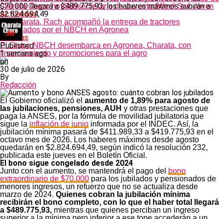
Charata Chaco hoy
$70.000 llegará a $489.775,93; los haberes máximos subirán a
Subsecretaría de Juventud
Wee! Soy Joven
Actualidad
$2.824.694,49
En Charata, Rach acompañó la entrega de tractores
financiados por el NBCH en Agronea
Noticias
El Grupo NBCH desembarca en Agronea, Charata, con
Published
financiamiento y promociones para el agro
1 semana ago
on
30 de julio de 2026
By
Redacción
El Gobierno oficializó el
aumento de 1,89% para agosto de
las jubilaciones, pensiones, AUH
y otras prestaciones que
paga la ANSES, por la fórmula de movilidad jubilatoria que
sigue la
inflación de junio
informada por el INDEC. Así, la
jubilación mínima pasará de $411.989,33 a $419.775,93 en el
octavo mes de 2026. Los haberes máximos desde agosto
quedarán en $2.824.694,49, según indicó la resolución 232,
publicada este jueves en el Boletín Oficial.
El bono sigue congelado desde 2024
Junto con el aumento, se mantendrá el pago del
bono
extraordinario de $70.000
para los jubilados y pensionados de
menores ingresos, un refuerzo que no se actualiza desde
marzo de 2024.
Quienes cobran la jubilación mínima
recibirán el bono completo, con lo que el haber total llegará
a $489.775,93,
mientras que quienes perciban un ingreso
superior a la mínima pero inferior a ese tope accederán a un