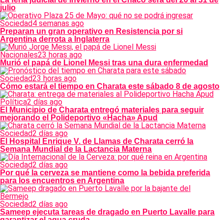
julio
Sociedad
4 semanas ago
Preparan un gran operativo en Resistencia por si
Argentina derrota a Inglaterra
Nacionales
23 horas ago
Murió el papá de Lionel Messi tras una dura enfermedad
Sociedad
23 horas ago
Cómo estará el tiempo en Charata este sábado 8 de agosto
Política
2 días ago
El Municipio de Charata entregó materiales para seguir
mejorando el Polideportivo «Hacha» Apud
Sociedad
2 días ago
El Hospital Enrique V. de Llamas de Charata cerró la
Semana Mundial de la Lactancia Materna
Sociedad
2 días ago
Por qué la cerveza se mantiene como la bebida preferida
para los encuentros en Argentina
Sociedad
2 días ago
Sameep ejecuta tareas de dragado en Puerto Lavalle para
garantizar el agua cruda