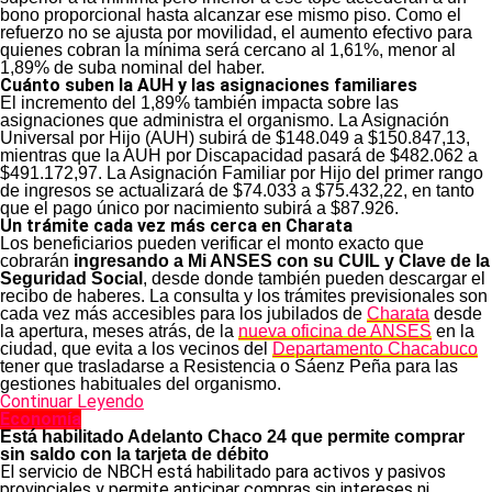
bono proporcional hasta alcanzar ese mismo piso. Como el
refuerzo no se ajusta por movilidad, el aumento efectivo para
quienes cobran la mínima será cercano al 1,61%, menor al
1,89% de suba nominal del haber.
Cuánto suben la AUH y las asignaciones familiares
El incremento del 1,89% también impacta sobre las
asignaciones que administra el organismo. La Asignación
Universal por Hijo (AUH) subirá de $148.049 a $150.847,13,
mientras que la AUH por Discapacidad pasará de $482.062 a
$491.172,97. La Asignación Familiar por Hijo del primer rango
de ingresos se actualizará de $74.033 a $75.432,22, en tanto
que el pago único por nacimiento subirá a $87.926.
Un trámite cada vez más cerca en Charata
Los beneficiarios pueden verificar el monto exacto que
cobrarán
ingresando a Mi ANSES con su CUIL y Clave de la
Seguridad Social
, desde donde también pueden descargar el
recibo de haberes. La consulta y los trámites previsionales son
cada vez más accesibles para los jubilados de
Charata
desde
la apertura, meses atrás, de la
nueva oficina de ANSES
en la
ciudad, que evita a los vecinos del
Departamento Chacabuco
tener que trasladarse a Resistencia o Sáenz Peña para las
gestiones habituales del organismo.
Continuar Leyendo
Economía
Está habilitado Adelanto Chaco 24 que permite comprar
sin saldo con la tarjeta de débito
El servicio de NBCH está habilitado para activos y pasivos
provinciales y permite anticipar compras sin intereses ni