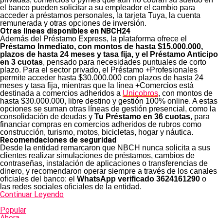
el banco pueden solicitar a su empleador el cambio para
acceder a préstamos personales, la tarjeta Tuya, la cuenta
remunerada y otras opciones de inversión.
Otras líneas disponibles en NBCH24
Además del Préstamo Express, la plataforma ofrece el
Préstamo Inmediato, con montos de hasta $15.000.000,
plazos de hasta 24 meses y tasa fija, y el Préstamo Anticipo
en 3 cuotas
, pensado para necesidades puntuales de corto
plazo. Para el sector privado, el Préstamo +Profesionales
permite acceder hasta $30.000.000 con plazos de hasta 24
meses y tasa fija, mientras que la línea +Comercios está
destinada a comercios adheridos a
Unicobros
, con montos de
hasta $30.000.000, libre destino y gestión 100% online. A estas
opciones se suman otras líneas de gestión presencial, como la
consolidación de deudas y
Tu Préstamo en 36 cuotas
, para
financiar compras en comercios adheridos de rubros como
construcción, turismo, motos, bicicletas, hogar y náutica.
Recomendaciones de seguridad
Desde la entidad remarcaron que NBCH nunca solicita a sus
clientes realizar simulaciones de préstamos, cambios de
contraseñas, instalación de aplicaciones o transferencias de
dinero, y recomendaron operar siempre a través de los canales
oficiales del banco: el
WhatsApp verificado 3624161290
o
las redes sociales oficiales de la entidad.
Continuar Leyendo
Popular
Ahora