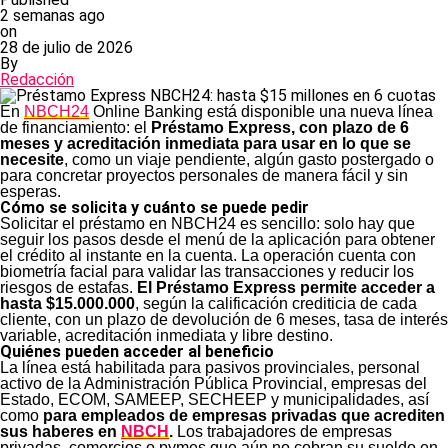
2 semanas ago
on
28 de julio de 2026
By
Redacción
En
NBCH24
Online Banking está disponible una nueva línea
de financiamiento: el
Préstamo Express, con plazo de 6
meses y acreditación inmediata para usar en lo que se
necesite
, como un viaje pendiente, algún gasto postergado o
para concretar proyectos personales de manera fácil y sin
esperas.
Cómo se solicita y cuánto se puede pedir
Solicitar el préstamo en NBCH24 es sencillo: solo hay que
seguir los pasos desde el menú de la aplicación para obtener
el crédito al instante en la cuenta. La operación cuenta con
biometría facial para validar las transacciones y reducir los
riesgos de estafas.
El Préstamo Express permite acceder a
hasta $15.000.000
, según la calificación crediticia de cada
cliente, con un plazo de devolución de 6 meses, tasa de interés
variable, acreditación inmediata y libre destino.
Quiénes pueden acceder al beneficio
La línea está habilitada para pasivos provinciales, personal
activo de la Administración Pública Provincial, empresas del
Estado, ECOM, SAMEEP, SECHEEP y municipalidades, así
como
para empleados de empresas privadas que acrediten
sus haberes en
NBCH
.
Los trabajadores de empresas
privadas, comercios o pymes que aún no cobran su sueldo en