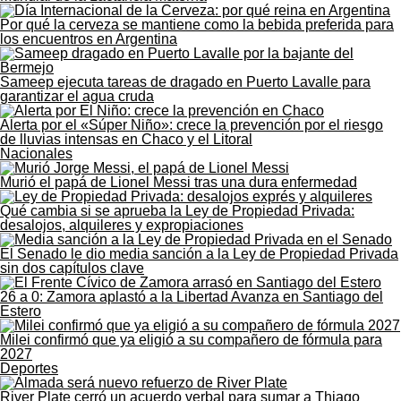
Por qué la cerveza se mantiene como la bebida preferida para
los encuentros en Argentina
Sameep ejecuta tareas de dragado en Puerto Lavalle para
garantizar el agua cruda
Alerta por el «Súper Niño»: crece la prevención por el riesgo
de lluvias intensas en Chaco y el Litoral
Nacionales
Murió el papá de Lionel Messi tras una dura enfermedad
Qué cambia si se aprueba la Ley de Propiedad Privada:
desalojos, alquileres y expropiaciones
El Senado le dio media sanción a la Ley de Propiedad Privada
sin dos capítulos clave
26 a 0: Zamora aplastó a la Libertad Avanza en Santiago del
Estero
Milei confirmó que ya eligió a su compañero de fórmula para
2027
Deportes
River Plate cerró un acuerdo verbal para sumar a Thiago