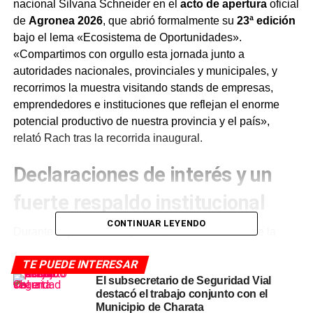
nacional Silvana Schneider en el
acto de apertura
oficial
de
Agronea 2026
, que abrió formalmente su
23ª edición
bajo el lema «Ecosistema de Oportunidades».
«Compartimos con orgullo esta jornada junto a
autoridades nacionales, provinciales y municipales, y
recorrimos la muestra visitando stands de empresas,
emprendedores e instituciones que reflejan el enorme
potencial productivo de nuestra provincia y el país»,
relató Rach tras la recorrida inaugural.
Declaraciones de interés y un
fuerte respaldo institucional
CONTINUAR LEYENDO
Durante la jornada de apertura, tanto el Senado de la
Nación como la Legislatura chaqueña entregaron
TE PUEDE INTERESAR
declaraciones de interés
provincial y nacional para la
El subsecretario de Seguridad Vial
muestra, en un gesto que reafirma el peso institucional
destacó el trabajo conjunto con el
que fue ganando la exposición a lo largo de sus dos
Municipio de Charata