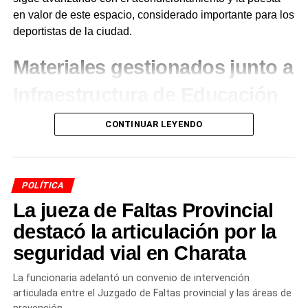
ACTUALIDAD
en valor de este espacio, considerado importante para los
El Municipio avanza con un plan de 100 cuadras
deportistas de la ciudad.
de enripiado en Charata
Materiales gestionados junto a
NOTICIAS
El Municipio de Charata presentó su agenda
completa de actividades para Agronea 2026
Infraestructura de Educación
Los materiales fueron gestionados a través de
CONTINUAR LEYENDO
Infraestructura de Educación
, sumando esfuerzos para
que los espacios deportivos de
Charata
estén cada vez
en mejores condiciones. Desde la comuna remarcaron
POLÍTICA
que continuarán trabajando para mejorar los lugares
La jueza de Faltas Provincial
donde los vecinos y deportistas se encuentran, entrenan
y crecen.
destacó la articulación por la
seguridad vial en Charata
Más
noticias de Charata
en
CharataChaco.Net.
La funcionaria adelantó un convenio de intervención
articulada entre el Juzgado de Faltas provincial y las áreas de