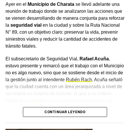
Ayer en el
Municipio de Charata
se llevó adelante una
áreas
reunión de trabajo donde se analizaron las acciones que
se vienen desarrollando de manera conjunta para reforzar
Del encuentro participaron, además, el intendente de
la
seguridad vial
en la ciudad y sobre la Ruta Nacional
Charata
,
Rubén Rach
; el
subsecretario de Seguridad
N° 89, con un objetivo claro: preservar la vida, prevenir
Vial, Rafael Acuña
; la jueza de Faltas Municipal, Gimena
siniestros viales y reducir la cantidad de accidentes de
Vázquez; el director de Zona Interior Charata, Antonio
tránsito fatales.
Rudaz; el secretario de Tránsito, Carlos Aoad; el jefe del
911, Juan Antonio Cabrera; el representante de Policía
El subsecretario de Seguridad Vial,
Rafael Acuña
,
Caminera, Mario Sosa, y el presidente del Concejo
estuvo presente y remarcó que el trabajo con el Municipio
Municipal, Alejandro Barcala.
no es algo nuevo, sino que se sostiene desde el inicio de
la gestión junto al intendente
Rubén Rach
. Acuña señaló
Más
noticias de Charata
en
CharataChaco.Net.
que la ciudad cuenta con un área jerarquizada a nivel de
secretaría en materia de tránsito, lo que a su criterio
refleja que
Charata
es una comunidad que toma con
importancia la movilidad, un concepto que consideró más
CONTINUAR LEYENDO
amplio que el de la seguridad vial, ya que atraviesa el día
a día de todos los ciudadanos.