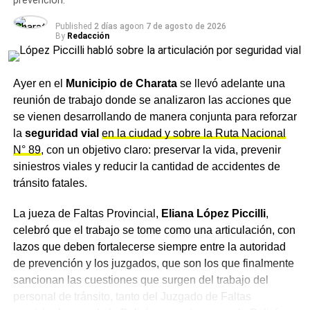
prevención.
Published
2 días ago
on
7 de agosto de 2026
By
Redacción
Ayer en el
Municipio de Charata
se llevó adelante una
reunión de trabajo donde se analizaron las acciones que
se vienen desarrollando de manera conjunta para reforzar
la
seguridad vial
en la ciudad y sobre la Ruta Nacional
N° 89
, con un objetivo claro: preservar la vida, prevenir
siniestros viales y reducir la cantidad de accidentes de
tránsito fatales.
La jueza de Faltas Provincial,
Eliana López Piccilli
,
celebró que el trabajo se tome como una articulación, con
lazos que deben fortalecerse siempre entre la autoridad
de prevención y los juzgados, que son los que finalmente
sancionan las cuestiones que surgen del trabajo del
personal de tránsito, tanto del Juzgado de Faltas