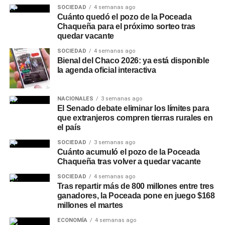
Piccilli; la jueza de Faltas Municipal, Gimena Vázquez; el
SOCIEDAD
4 semanas ago
director de Zona Interior Charata, Antonio Rudaz; el
Cuánto quedó el pozo de la Poceada
Chaqueña para el próximo sorteo tras
secretario de Tránsito, Carlos Aoad; el jefe del 911, Juan
quedar vacante
Antonio Cabrera; el representante de Policía Caminera,
Mario Sosa, y el presidente del Concejo Municipal,
SOCIEDAD
4 semanas ago
Bienal del Chaco 2026: ya está disponible
Alejandro Barcala.
la agenda oficial interactiva
Más
noticias de Charata
en
CharataChaco.Net.
NACIONALES
3 semanas ago
El Senado debate eliminar los límites para
que extranjeros compren tierras rurales en
el país
SOCIEDAD
3 semanas ago
Cuánto acumuló el pozo de la Poceada
Chaqueña tras volver a quedar vacante
SOCIEDAD
4 semanas ago
Tras repartir más de 800 millones entre tres
ganadores, la Poceada pone en juego $168
millones el martes
ECONOMÍA
4 semanas ago