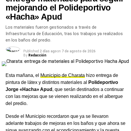
mejorando el Polideportivo
Tres días de actividades hasta
«Hacha» Apud
el domingo
Los materiales fueron gestionados a través de
Infraestructura de Educación, tras los trabajos ya realizados
Rach invitó a los vecinos y visitantes a sumarse a la
en los baños del predio.
muestra durante lo que resta del fin de semana. «¡Los
invitamos a disfrutar de
Agronea
2026! Hasta el domingo
Published
2 días ago
on
7 de agosto de 2026
los esperamos para vivir una experiencia única, conocer
By
Redacción
las últimas novedades del sector, compartir las
actividades que tenemos en nuestro stand, atracciones,
Esta mañana, el
Municipio de Charata
hizo entrega de
gastronomía y espectáculos para toda la familia», señaló
pintura de látex y distintos materiales al
Polideportivo
el intendente, quien cerró su mensaje con una
Jorge «Hacha» Apud
, que serán destinados a continuar
convocatoria a sostener el impulso productivo de la
con las mejoras que se vienen realizando en el albergue
región:
«Sigamos impulsando juntos el crecimiento y
del predio.
el desarrollo de nuestra región».
Desde el Municipio recordaron que ya se llevaron
TEMAS RELACIONADOS
AGRONEA 2026
CHARATA
adelante trabajos de mejoras en los baños y que ahora se
LEANDRO ZDERO
RUBÉN RACH
SILVANA SCHNEIDER
sigue avanzando con el acondicionamiento y la puesta