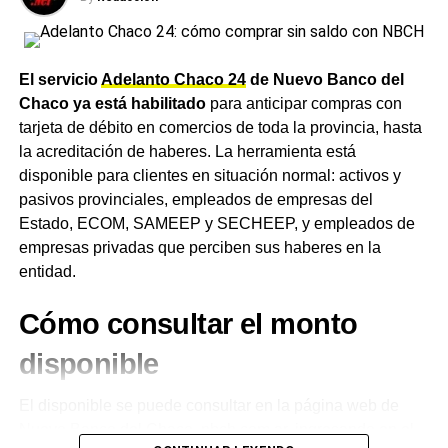
asignaciones que administra el organismo. La Asignación
Universal por Hijo (AUH) subirá de $148.049 a
$150.847,13, mientras que la AUH por Discapacidad
El servicio
Adelanto Chaco 24
de Nuevo Banco del
pasará de $482.062 a $491.172,97. La Asignación
Chaco ya está habilitado
para anticipar compras con
Familiar por Hijo del primer rango de ingresos se
tarjeta de débito en comercios de toda la provincia, hasta
actualizará de $74.033 a $75.432,22, en tanto que el
la acreditación de haberes. La herramienta está
pago único por nacimiento subirá a $87.926.
disponible para clientes en situación normal: activos y
pasivos provinciales, empleados de empresas del
Un trámite cada vez más cerca
Estado, ECOM, SAMEEP y SECHEEP, y empleados de
empresas privadas que perciben sus haberes en la
en Charata
entidad.
Los beneficiarios pueden verificar el monto exacto que
Cómo consultar el monto
cobrarán
ingresando a Mi ANSES con su CUIL y Clave
de la Seguridad Social
, desde donde también pueden
disponible
descargar el recibo de haberes. La consulta y los trámites
previsionales son cada vez más accesibles para los
El disponible se puede consultar en la página web de
jubilados de
Charata
desde la apertura, meses atrás, de
Nuevo Banco del Chaco, nbch.com.ar, ingresando en el
la
nueva oficina de ANSES
en la ciudad, que evita a los