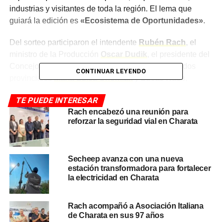
industrias y visitantes de toda la región. El lema que
guiará la edición es
«Ecosistema de Oportunidades»
.
Del sorteo participaron el intendente
Rubén Rach
, el
ministro de la Producción
Oscar Dudik
, el presidente del
Concejo Municipal
Alejandro Barcala
, los diputados
CONTINUAR LEYENDO
provinciales
María Luisa Chomiak
y
Lucas Nass
,
además de concejales y funcionarios municipales.
TE PUEDE INTERESAR
Cada empresa ya tiene su lugar
Rach encabezó una reunión para
reforzar la seguridad vial en Charata
Tras el sorteo, cada empresa e institución participante
quedó con su espacio asignado en el predio. La
Secheep avanza con una nueva
organización confirmó que el área disponible será más
estación transformadora para fortalecer
amplia que en ediciones anteriores para dar respuesta a
la electricidad en Charata
la creciente demanda de stands y garantizar mayor
comodidad tanto para expositores como para el público.
Rach acompañó a Asociación Italiana
de Charata en sus 97 años
Además de la oferta
agroindustrial
y comercial, la 23°