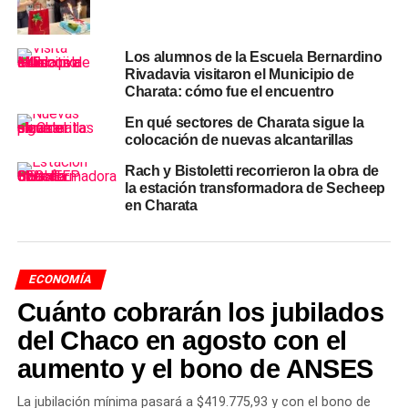
edición incluirá propuestas gastronómicas, espectáculos
y actividades para disfrutar en familia, consolidando el
Los alumnos de la Escuela Bernardino
perfil integral que distingue a Agronea como un encuentro
Rivadavia visitaron el Municipio de
que trasciende lo estrictamente productivo.
Charata: cómo fue el encuentro
Desde el
Municipio
de
Charata
renovaron su
En qué sectores de Charata sigue la
colocación de nuevas alcantarillas
acompañamiento al evento y ratificaron el orgullo
institucional por una muestra que
«desde Charata, año
Rach y Bistoletti recorrieron la obra de
tras año, sigue creciendo y consolidándose como
la estación transformadora de Secheep
en Charata
uno de los encuentros agroindustriales más
importantes del país».
TEMAS RELACIONADOS
AGROINDUSTRIA CHACO
ECONOMÍA
AGRONEA 2026
ALEJANDRO BARCALA
CHARATA
Cuánto cobrarán los jubilados
ECOSISTEMA DE OPORTUNIDADES
JULIO 2026
LUCAS NASS
MARÍA LUISA CHOMIAK
del Chaco en agosto con el
MUESTRA AGROINDUSTRIAL
OSCAR DUDIK
RUBÉN RACH
RUTA 89
SORTEO STANDS
aumento y el bono de ANSES
ACTUALIDAD
La jubilación mínima pasará a $419.775,93 y con el bono de
El Nuevo Banco del Chaco habilitó el Adelanto