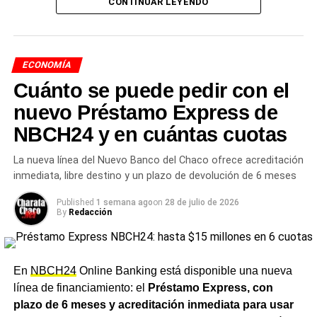
CONTINUAR LEYENDO
menú Personas → Préstamos → Consultas de
vecinos del
Departamento Chacabuco
tener que
disponibles anticipos.
El servicio se habilita
trasladarse a Resistencia o Sáenz Peña para las
automáticamente y no requiere ningún trámite previo: una
gestiones habituales del organismo.
vez recibido el pago de haberes, el monto utilizado se
ECONOMÍA
debita de forma automática.
Cuánto se puede pedir con el
Sin intereses ni costos
nuevo Préstamo Express de
NBCH24 y en cuántas cuotas
adicionales
La nueva línea del Nuevo Banco del Chaco ofrece acreditación
Las compras realizadas con Adelanto Chaco 24 no tienen
inmediata, libre destino y un plazo de devolución de 6 meses
intereses y se pueden hacer en comercios de todos los
rubros, como
supermercados, almacenes, estaciones
Published
1 semana ago
on
28 de julio de 2026
By
Redacción
de servicio, restaurantes, farmacias e indumentaria,
entre otros.
Para la red de comercios, la operación
funciona exactamente igual que cualquier venta con
tarjeta de débito, sin necesidad de realizar ninguna
En
NBCH24
Online Banking está disponible una nueva
acción o trámite adicional. El servicio no tiene costos
línea de financiamiento: el
Préstamo Express, con
adicionales, comisiones ni intereses, y puede utilizarse
plazo de 6 meses y acreditación inmediata para usar