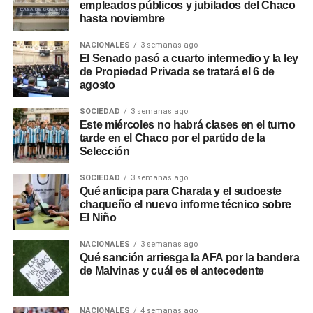
empleados públicos y jubilados del Chaco
sus clientes realizar simulaciones de préstamos, cambios
hasta noviembre
de contraseñas, instalación de aplicaciones o
transferencias de dinero, y recomendaron operar siempre
NACIONALES
3 semanas ago
El Senado pasó a cuarto intermedio y la ley
a través de los canales oficiales del banco: el
WhatsApp
de Propiedad Privada se tratará el 6 de
verificado 3624161290
o las redes sociales oficiales de
agosto
la entidad.
SOCIEDAD
3 semanas ago
Este miércoles no habrá clases en el turno
tarde en el Chaco por el partido de la
Selección
SOCIEDAD
3 semanas ago
Qué anticipa para Charata y el sudoeste
chaqueño el nuevo informe técnico sobre
El Niño
NACIONALES
3 semanas ago
Qué sanción arriesga la AFA por la bandera
de Malvinas y cuál es el antecedente
NACIONALES
4 semanas ago