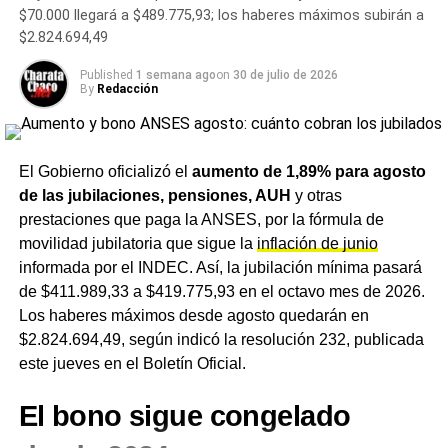
$70.000 llegará a $489.775,93; los haberes máximos subirán a
Chaco 24 para anticipar compras sin intereses
$2.824.694,49
con tarjeta de débito
NOTICIAS
Published
1 semana ago
on
30 de julio de 2026
By
Redacción
Vence el 31 de mayo el plazo para adherirse a la
moratoria de ATP Chaco: cómo regularizar
deudas en Ingresos Brutos, Sellos e Inmobiliario
Rural
El Gobierno oficializó el
aumento de 1,89% para agosto
de las jubilaciones, pensiones, AUH
y otras
prestaciones que paga la ANSES, por la fórmula de
movilidad jubilatoria que sigue la
inflación de junio
informada por el INDEC. Así, la jubilación mínima pasará
de $411.989,33 a $419.775,93 en el octavo mes de 2026.
Los haberes máximos desde agosto quedarán en
$2.824.694,49, según indicó la resolución 232, publicada
este jueves en el Boletín Oficial.
El bono sigue congelado