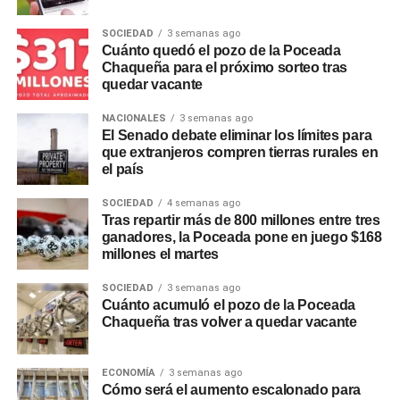
$15.000.000, plazos de hasta 24 meses y tasa fija, y el
SOCIEDAD
3 semanas ago
Préstamo Anticipo en 3 cuotas
, pensado para
Cuánto quedó el pozo de la Poceada
necesidades puntuales de corto plazo. Para el sector
Chaqueña para el próximo sorteo tras
privado, el Préstamo +Profesionales permite acceder
quedar vacante
hasta $30.000.000 con plazos de hasta 24 meses y tasa
NACIONALES
3 semanas ago
fija, mientras que la línea +Comercios está destinada a
El Senado debate eliminar los límites para
comercios adheridos a
Unicobros
, con montos de hasta
que extranjeros compren tierras rurales en
$30.000.000, libre destino y gestión 100% online. A estas
el país
opciones se suman otras líneas de gestión presencial,
SOCIEDAD
4 semanas ago
como la consolidación de deudas y
Tu Préstamo en 36
Tras repartir más de 800 millones entre tres
cuotas
, para financiar compras en comercios adheridos
ganadores, la Poceada pone en juego $168
de rubros como construcción, turismo, motos, bicicletas,
millones el martes
hogar y náutica.
SOCIEDAD
3 semanas ago
Cuánto acumuló el pozo de la Poceada
Recomendaciones de
Chaqueña tras volver a quedar vacante
seguridad
ECONOMÍA
3 semanas ago
Cómo será el aumento escalonado para
Desde la entidad remarcaron que NBCH nunca solicita a