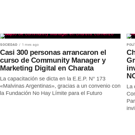
SOCIEDAD
1 mes ago
POLÍ
Casi 300 personas arrancaron el
Ch
curso de Community Manager y
Gr
Marketing Digital en Charata
in
N
La capacitación se dicta en la E.E.P. N° 173
«Malvinas Argentinas», gracias a un convenio con
La 
la Fundación No Hay Límite para el Futuro
Com
Par
inv