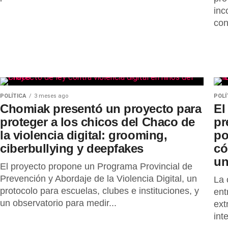
inc
con
POLÍTICA
3 meses ago
POLÍ
Chomiak presentó un proyecto para
El
proteger a los chicos del Chaco de
pr
la violencia digital: grooming,
po
ciberbullying y deepfakes
có
un
El proyecto propone un Programa Provincial de
Prevención y Abordaje de la Violencia Digital, un
La 
protocolo para escuelas, clubes e instituciones, y
ent
un observatorio para medir...
ext
int