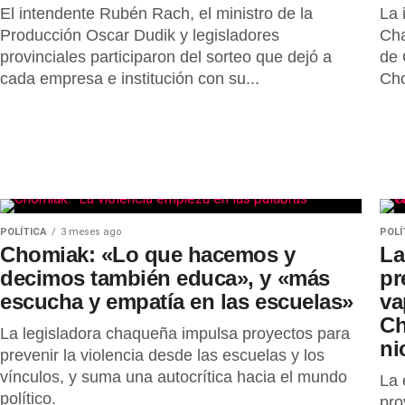
El intendente Rubén Rach, el ministro de la
La 
Producción Oscar Dudik y legisladores
Cha
provinciales participaron del sorteo que dejó a
de 
cada empresa e institución con su...
Cho
POLÍTICA
3 meses ago
POLÍ
Chomiak: «Lo que hacemos y
La
decimos también educa», y «más
pr
escucha y empatía en las escuelas»
va
Ch
La legisladora chaqueña impulsa proyectos para
ni
prevenir la violencia desde las escuelas y los
vínculos, y suma una autocrítica hacia el mundo
La 
político.
pro