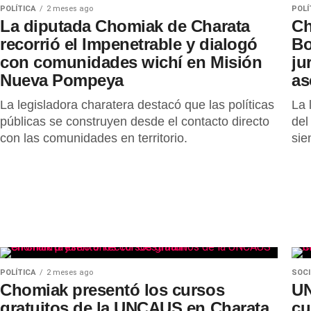
POLÍTICA
2 meses ago
POLÍ
La diputada Chomiak de Charata
Ch
recorrió el Impenetrable y dialogó
Bo
con comunidades wichí en Misión
ju
Nueva Pompeya
as
La legisladora charatera destacó que las políticas
La 
públicas se construyen desde el contacto directo
del
con las comunidades en territorio.
sie
POLÍTICA
2 meses ago
SOC
Chomiak presentó los cursos
UN
gratuitos de la UNCAUS en Charata
cu