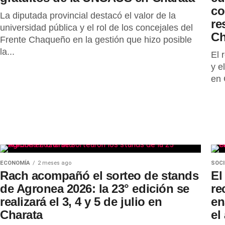
co
La diputada provincial destacó el valor de la
re
universidad pública y el rol de los concejales del
Ch
Frente Chaqueño en la gestión que hizo posible
la...
El 
y e
en 
ECONOMÍA
2 meses ago
SOC
Rach acompañó el sorteo de stands
El
de Agronea 2026: la 23° edición se
re
realizará el 3, 4 y 5 de julio en
en
Charata
el