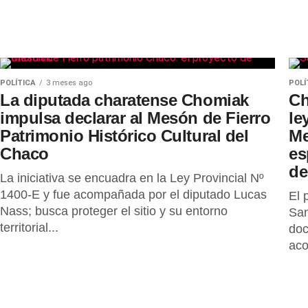
POLÍTICA
3 meses ago
POLÍ
La diputada charatense Chomiak
Ch
impulsa declarar al Mesón de Fierro
le
Patrimonio Histórico Cultural del
Me
Chaco
es
de
La iniciativa se encuadra en la Ley Provincial Nº
1400-E y fue acompañada por el diputado Lucas
El 
Nass; busca proteger el sitio y su entorno
San
territorial...
doc
aco