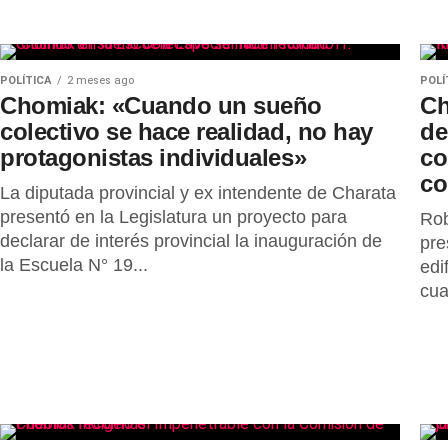
POLÍTICA
2 meses ago
POLÍ
Chomiak: «Cuando un sueño
Ch
colectivo se hace realidad, no hay
de
protagonistas individuales»
co
co
La diputada provincial y ex intendente de Charata
presentó en la Legislatura un proyecto para
Rob
declarar de interés provincial la inauguración de
pre
la Escuela N° 19...
edi
cua