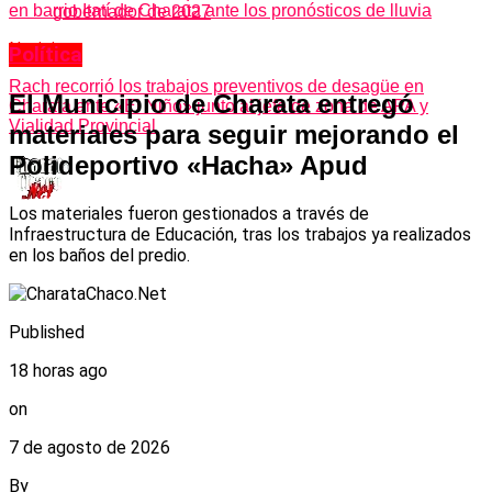
en barrio Itatí de Charata ante los pronósticos de lluvia
gobernador de 2027
Noticias
Política
Rach recorrió los trabajos preventivos de desagüe en
El Municipio de Charata entregó
Charata ante «El Niño» junto al jefe de zona de APA y
Vialidad Provincial
materiales para seguir mejorando el
Polideportivo «Hacha» Apud
Los materiales fueron gestionados a través de
Infraestructura de Educación, tras los trabajos ya realizados
en los baños del predio.
Published
18 horas ago
on
7 de agosto de 2026
By