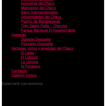
Economía del Chaco
Municipios del Chaco
Bajos Submeridionales
Universidades del Chaco
Puerto de Barranqueras
Tren Sáenz Peña – Chorotis
Parque Nacional El Impenetrable
Quinielas
Quiniela Chaqueña
Poceada Chaqueña
Historias, mitos y leyendas del Chaco
El Carau
El Lobizón
La Llorona
El Pombero
Contacto
Quiénes somos
Conéctate con nosotros