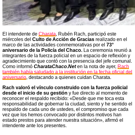
El intendente de
Charata
, Rubén Rach, participó este
miércoles del
Culto de Acción de Gracias
realizado en el
marco de las actividades conmemorativas por el
73°
aniversario de la Policía del Chaco.
La ceremonia reunió a
integrantes de la fuerza policial en un espacio de reflexión y
agradecimiento que contó con la presencia del jefe comunal.
Como informó
CharataChaco.Net
en la nota de ayer,
Rach
también había saludado a la institución en la fecha oficial del
aniversario
, destacando a quienes cuidan Charata.
Rach valoró el vínculo construido con la fuerza policial
desde el inicio de su gestión
y fue directo al momento de
reconocer el respaldo recibido: «Desde que me toca esta
responsabilidad de gobernar la ciudad, siento y he sentido el
respaldo de cada uno de ustedes, el compromiso que cada
vez que los hemos convocado por distintos motivos han
estado prestos para atender nuestra situación», afirmó el
intendente ante los presentes.