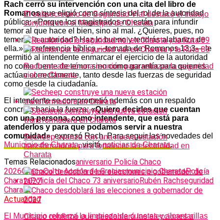
Rach cerró su intervención con una cita del libro de
Romanos
que eligió como síntesis del rol de la autoridad
El subsecretario de Seguridad Vial destacó el trabajo
pública: «Porque los magistrados no están para infundir
conjunto con el Municipio de Charata
temor al que hace el bien, sino al mal. ¿Quieres, pues, no
temer a la autoridad? Haz lo bueno y tendrás alabanza de
ella.» La referencia bíblica —tomada de Romanos 13:3— le
permitió al intendente enmarcar el ejercicio de la autoridad
no como fuente de temor sino como garantía para quienes
Rach encabezó una reunión para reforzar la seguridad
actúan correctamente, tanto desde las fuerzas de seguridad
vial en Charata
como desde la ciudadanía.
El intendente se comprometió además con un respaldo
concreto hacia la fuerza:
«Quiero decirles que cuentan
con una persona, como intendente, que está para
atenderlos y para que podamos servir a nuestra
comunidad»
, expresó Rach. Para seguir las novedades del
Secheep avanza con una nueva estación
Municipio de Charata
, visitá
noticias de Charata
.
transformadora para fortalecer la electricidad en
Charata
Temas Relacionados
aniversario Policía Chaco
2026
Chaco
Culto Acción de Gracias
municipio Charata
Policía
Charata
Policía del Chaco 73 aniversario
Rubén Rach
seguridad
Charata
Actualidad
El Municipio refuerza la limpieza de cunetas y alcantarillas
Chaco confirmó que desdoblará las elecciones a