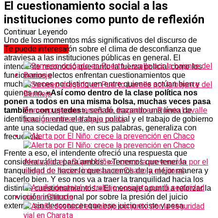
El cuestionamiento social a las
instituciones como punto de reflexión
Continuar Leyendo
Uno de los momentos más significativos del discurso de
Te puede interesar
Rach fue su reflexión sobre el clima de desconfianza que
atraviesa a las instituciones públicas en general. El
intendente reconoció que tanto la fuerza policial como los
funcionarios electos enfrentan cuestionamientos que
muchas veces no distinguen entre quienes actúan bien y
quienes no.
«Así como dentro de la clase política nos
ponen a todos en una misma bolsa, muchas veces pasa
también con ustedes»,
señaló, trazando una línea de
Sameep ejecuta tareas de dragado en Puerto Lavalle
identificación entre el trabajo policial y el trabajo de gobierno
para garantizar el agua cruda
ante una sociedad que, en sus palabras, generaliza con
frecuencia.
Frente a eso, el intendente ofreció una respuesta que
considera válida para ambos: «Tenemos que tener la
Alerta por el «Súper Niño»: crece la prevención por el
tranquilidad de hacer lo que hacemos de la mejor manera y
riesgo de lluvias intensas en Chaco y el Litoral
hacerlo bien. Y eso nos va a traer la tranquilidad hacia los
distintos cuestionamientos.» El mensaje apuntó a reforzar la
convicción institucional por sobre la presión del juicio
externo, sin desconocer que ese juicio existe y pesa.