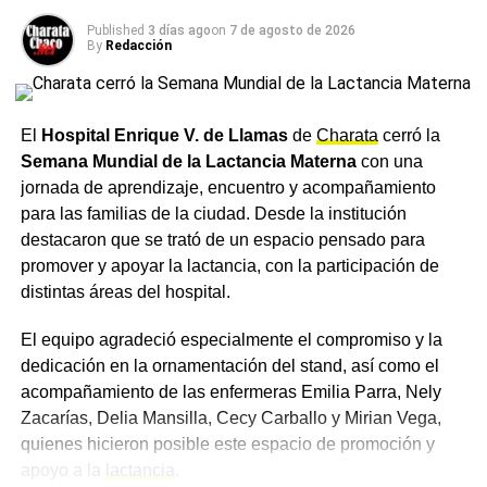
NOTICIAS
una máxima de 13,9°C y una probabilidad de lluvias del
Published
3 días ago
on
7 de agosto de 2026
Cuánto cobrarán los jubilados del Chaco en
20%, mientras que hacia el viernes y el sábado siguiente
By
Redacción
mayo de 2026: la mínima sube a $393.174 y con
las temperaturas se recuperarían levemente, con una
bono llega a $463.174
chance de precipitaciones que treparía al 25% para esa
fecha.
El
Hospital Enrique V. de Llamas
de
Charata
cerró la
Semana Mundial de la Lactancia Materna
con una
Ante el descenso de temperaturas previsto para los
jornada de aprendizaje, encuentro y acompañamiento
próximos días, se recomienda a los vecinos de Charata
para las familias de la ciudad. Desde la institución
abrigarse adecuadamente, en especial durante las horas
destacaron que se trató de un espacio pensado para
de la madrugada.
promover y apoyar la lactancia, con la participación de
distintas áreas del hospital.
Más
noticias de Charata
en
CharataChaco.Net.
El equipo agradeció especialmente el compromiso y la
dedicación en la ornamentación del stand, así como el
acompañamiento de las enfermeras Emilia Parra, Nely
Zacarías, Delia Mansilla, Cecy Carballo y Mirian Vega,
quienes hicieron posible este espacio de promoción y
apoyo a la
lactancia
.