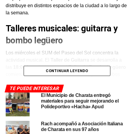
distribuye en distintos espacios de la ciudad a lo largo de
la semana.
Talleres musicales: guitarra y
bombo legüero
Los miércoles el SUM del Paseo del Sol concentra la
actividad musical. El
Taller de Guitarra
se desarrolla a
las
18:00 hs
, mientras que el
Taller de Bombo Legüero
CONTINUAR LEYENDO
comienza a las
19:00 hs
en el mismo espacio. Ambos
talleres son de acceso libre y apuntan a fortalecer la
TE PUEDE INTERESAR
formación en música folklórica entre los vecinos de la
El Municipio de Charata entregó
ciudad
.
materiales para seguir mejorando el
Polideportivo «Hacha» Apud
Tango Argentino Municipal
Rach acompañó a Asociación Italiana
Los
martes y jueves de 20:30 a 22:00 hs
, el SUM del
de Charata en sus 97 años
Paseo del Sol alberga las clases de
Tango Argentino