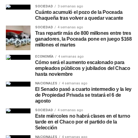
Mapeo de maridajes: La cerveza amplió su
SOCIEDAD
3 semanas ago
Cuánto acumuló el pozo de la Poceada
presencia en la gastronomía formal, combinándose
Chaqueña tras volver a quedar vacante
con carnes a las brasas, pastas e incluso postres.
SOCIEDAD
4 semanas ago
Canales de compra directos: Las plataformas de
Tras repartir más de 800 millones entre tres
ganadores, la Poceada pone en juego $168
envío a domicilio registraron subas constantes en
millones el martes
la demanda, especialmente durante eventos
deportivos de gran escala.
ECONOMÍA
4 semanas ago
Cómo será el aumento escalonado para
Secretos para servirla y
empleados públicos y jubilados del Chaco
hasta noviembre
conservar la calidad
NACIONALES
4 semanas ago
El Senado pasó a cuarto intermedio y la ley
Especialistas del sector señalan que la forma de servido
de Propiedad Privada se tratará el 6 de
agosto
resulta determinante para apreciar los aromas y evitar
molestias digestivas. La presencia de dos dedos de
SOCIEDAD
4 semanas ago
Este miércoles no habrá clases en el turno
espuma es obligatoria para proteger la bebida del
tarde en el Chaco por el partido de la
contacto con el oxígeno y retener la gasificación.
Selección
A su vez, recomiendan volcar siempre el contenido dentro
NACIONALES
4 semanas ago