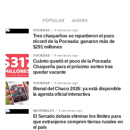
alcohol
Durante los últimos años, el perfil del consumidor
POPULAR
AHORA
argentino atravesó una transformación visible. Si bien las
SOCIEDAD
4 semanas ago
variedades tradicionales rubias sostienen el mayor
Tres chaqueños se repartieron el pozo
volumen de ventas, se consolidó la búsqueda de nuevos
récord de la Poceada: ganaron más de
$291 millones
estilos artesanales, combinaciones gastronómicas y
alternativas de menor graduación.
SOCIEDAD
4 semanas ago
Cuánto quedó el pozo de la Poceada
Chaqueña para el próximo sorteo tras
Entre las tendencias de
quedar vacante
mercado sobresalen los
SOCIEDAD
4 semanas ago
Bienal del Chaco 2026: ya está disponible
siguientes aspectos:
la agenda oficial interactiva
Crecimiento del segmento sin alcohol: Las
NACIONALES
4 semanas ago
variantes 0.0% ganaron terreno entre consumidores
El Senado debate eliminar los límites para
que buscan balancear hidratación o conducir sin
que extranjeros compren tierras rurales en
riesgos sin abandonar el ritual social.
el país