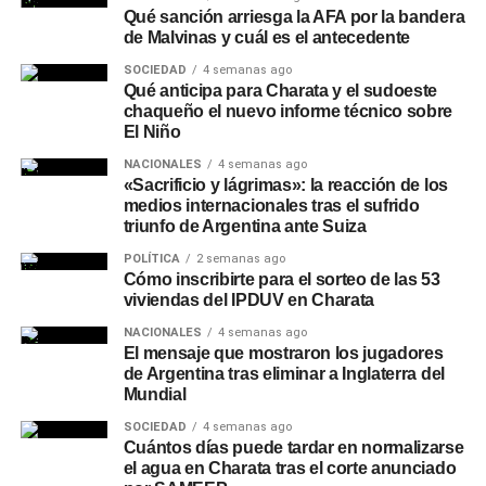
Qué sanción arriesga la AFA por la bandera
de un vaso o copa. Esta práctica permite la liberación del
de Malvinas y cuál es el antecedente
exceso de gas carbónico, reduciendo la sensación de
SOCIEDAD
4 semanas ago
pesadez e hinchazón y resaltando las notas del lúpulo y
Qué anticipa para Charata y el sudoeste
la cebada.
chaqueño el nuevo informe técnico sobre
El Niño
Podés consultar más informes de consumo, tendencias
NACIONALES
4 semanas ago
urbanas y notas de
Sociedad
en nuestro
sitio web
.
«Sacrificio y lágrimas»: la reacción de los
medios internacionales tras el sufrido
triunfo de Argentina ante Suiza
POLÍTICA
2 semanas ago
Cómo inscribirte para el sorteo de las 53
viviendas del IPDUV en Charata
NACIONALES
4 semanas ago
El mensaje que mostraron los jugadores
de Argentina tras eliminar a Inglaterra del
Mundial
SOCIEDAD
4 semanas ago
Cuántos días puede tardar en normalizarse
el agua en Charata tras el corte anunciado