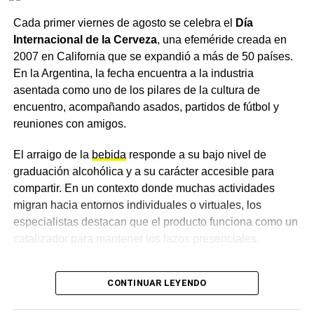
y se acercaron para conocer más sobre este alimento
Cada primer viernes de agosto se celebra el
Día
único e irremplazable. Desde la institución remarcaron
Internacional de la Cerveza
, una efeméride creada en
que la leche materna no solo alimenta, sino que protege,
2007 en California que se expandió a más de 50 países.
fortalece el vínculo entre mamá y bebé y aporta
En la Argentina, la fecha encuentra a la industria
beneficios para todo el binomio, para un comienzo
asentada como uno de los pilares de la cultura de
saludable de la vida.
encuentro, acompañando asados, partidos de fútbol y
reuniones con amigos.
El hospital invitó a seguir sumando acciones que
sostengan la
lactancia
, ya que consideran que apoyarla
El arraigo de la
bebida
responde a su bajo nivel de
es una responsabilidad de toda la comunidad.
graduación alcohólica y a su carácter accesible para
compartir. En un contexto donde muchas actividades
Más
noticias de Charata
en
CharataChaco.Net.
migran hacia entornos individuales o virtuales, los
especialistas destacan que el producto funciona como un
catalizador para mantener los lazos presenciales.
Cambios en las preferencias y
CONTINUAR LEYENDO
el auge de las opciones sin