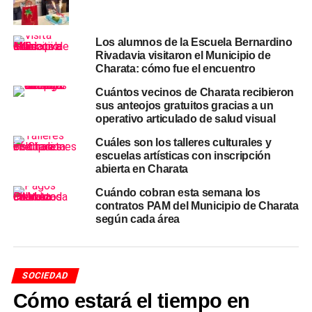
Municipal
, una propuesta orientada a adultos que busca
preservar y difundir uno de los géneros más
Los alumnos de la Escuela Bernardino
representativos de la cultura argentina.
Rivadavia visitaron el Municipio de
Charata: cómo fue el encuentro
Escuela de Danzas Municipal y
Cuántos vecinos de Charata recibieron
Ballet Folklórico
sus anteojos gratuitos gracias a un
operativo articulado de salud visual
Los
lunes y miércoles
, la
E.E.P. N° 173 «Malvinas
Cuáles son los talleres culturales y
Argentinas»
funciona como sede de dos propuestas de
escuelas artísticas con inscripción
abierta en Charata
movimiento. La
Escuela de Danzas Municipal
tiene tres
franjas horarias según la edad: niños a las
19:00 hs
,
Cuándo cobran esta semana los
jóvenes y adultos a las
20:00 hs
, y jóvenes y adultos
contratos PAM del Municipio de Charata
según cada área
intermedios a las
21:00 hs
. En el mismo establecimiento
y los mismos días, el
Ballet Folklórico Municipal
se
reúne a las
22:00 hs
.
SOCIEDAD
Escuela de Música y Banda
Cómo estará el tiempo en