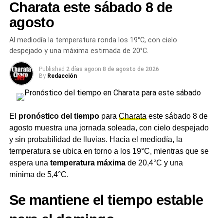
Municipal
Charata este sábado 8 de
agosto
Los
lunes, miércoles y viernes de 18:30 a 20:30 hs
, la
Escuela de Música y Banda Municipal
funciona en el
Al mediodía la temperatura ronda los 19°C, con cielo
Patio del Museo Municipal. Además, los
martes y jueves
despejado y una máxima estimada de 20°C.
se abren las inscripciones para
integrantes nuevos
en
Published
2 días ago
on
8 de agosto de 2026
el mismo espacio, una oportunidad para quienes quieran
By
Redacción
sumarse por primera vez.
Museo Regional Municipal del
El
pronóstico del tiempo
para
Charata
este sábado 8 de
Sudoeste
agosto muestra una jornada soleada, con cielo despejado
y sin probabilidad de lluvias. Hacia el mediodía, la
El
Museo Regional
Municipal
del Sudoeste
, ubicado en
temperatura se ubica en torno a los 19°C, mientras que se
San Martín 263, mantiene sus puertas abiertas
de lunes
espera una
temperatura máxima
de 20,4°C y una
a viernes
: por la mañana de
8:00 a 12:30 hs
y por la
mínima de 5,4°C.
tarde de
14:00 a 19:30 hs
.
Se mantiene el tiempo estable
Biblioteca Pública Popular