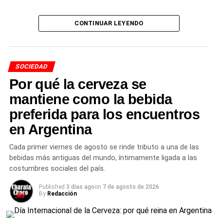
Un taller con información
CONTINUAR LEYENDO
basada en evidencia
El reconocimiento también fue para la licenciada en
SOCIEDAD
Obstetricia
Carina Fretes
y la licenciada en Nutrición
Por qué la cerveza se
Mariana Pujol
, quienes estuvieron a cargo del taller
didáctico, brindando información basada en evidencia y
mantiene como la bebida
respondiendo las inquietudes de las familias presentes.
preferida para los encuentros
Además, agradecieron a las cocineras del hospital, Ana
en Argentina
Ledezma y Ramona Fernández, por preparar las
degustaciones que se compartieron durante la jornada.
Cada primer viernes de agosto se rinde tributo a una de las
bebidas más antiguas del mundo, íntimamente ligada a las
El agradecimiento a las
costumbres sociales del país.
familias
Published
3 días ago
on
7 de agosto de 2026
By
Redacción
El
hospital
destacó especialmente a todas las mamás y
familias que participaron, compartieron sus experiencias